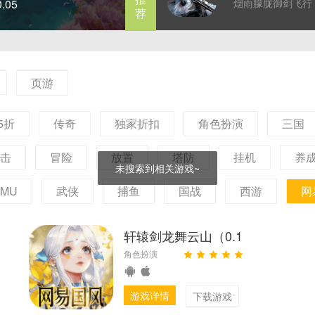
烟雨朦胧御剑飞行
战火
荐
念成仙一念成魔，
剧本探索奇遇，成
的逍遥修仙梦！
页游
05折
传奇
独家折扣
角色扮演
三国
击
冒险
放置
塔防
挂机
养
未搜索到相关游戏~
MU
武侠
捕鱼
国战
西游
网
轩辕剑龙舞云山（0.1
角色扮演
折）
游戏详情
下载游戏