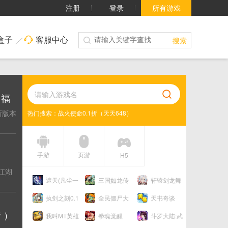
注册
登录
所有游戏
盒子
客服中心
搜索
（福
新版本
热门搜索：
战火使命0.1折（天天648）
少年三国志2（福利版）
庆余年0.05折（送万元代金）
烈火骑士（复古六职业元宝服）
手游
页游
H5
江湖
遮天(凡尘一
三国如龙传
轩辕剑龙舞
叶)
0.05折
云山（0.05折双
执剑之刻0.1
全民僵尸大
天书奇谈
倍代金买断）
折
战(1折免费版)
0.05
 ）
我叫MT英雄
拳魂觉醒
斗罗大陆:武
杀（1折免费版）
（GM满星SP）
魂觉醒（新）