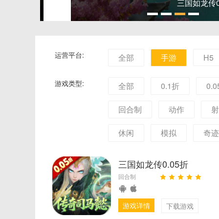
三国如龙传0.05
运营平台:
全部
手游
H5
游戏类型:
全部
0.1折
0.
回合制
动作
射
休闲
模拟
奇迹
三国如龙传0.05折
回合制
游戏详情
下载游戏