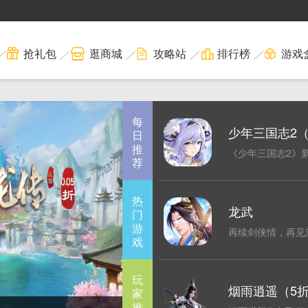
抢礼包
逛商城
攻略站
排行榜
游戏
每
少年三国志2
日
推
利版）
《少年三国志2》
荐
重磅上线！
热
龙武
门
游
再续剑侠情，再见
戏
梦!
玩
烟雨逍遥（5折
家
推