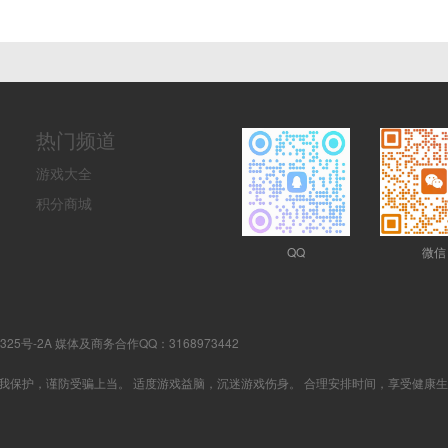
热门频道
游戏大全
积分商城
QQ
微信
0325号-2A 媒体及商务合作QQ：3168973442
我保护，谨防受骗上当。 适度游戏益脑，沉迷游戏伤身。 合理安排时间，享受健康