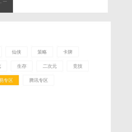
，一
使命（0.1折免费版）
自由
就你
仙侠
策略
卡牌
成
生存
二次元
竞技
易专区
腾讯专区