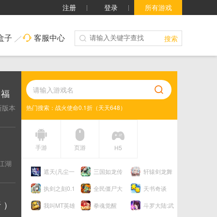
注册
登录
所有游戏
盒子
客服中心
搜索
（福
新版本
热门搜索：
战火使命0.1折（天天648）
少年三国志2（福利版）
庆余年0.05折（送万元代金）
烈火骑士（复古六职业元宝服）
手游
页游
H5
江湖
遮天(凡尘一
三国如龙传
轩辕剑龙舞
叶)
0.05折
云山（0.05折双
执剑之刻0.1
全民僵尸大
天书奇谈
倍代金买断）
折
战(1折免费版)
0.05
 ）
我叫MT英雄
拳魂觉醒
斗罗大陆:武
杀（1折免费版）
（GM满星SP）
魂觉醒（新）