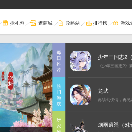
抢礼包
逛商城
攻略站
排行榜
游戏
每
少年三国志2
日
推
利版）
《少年三国志2》
荐
重磅上线！
热
龙武
门
游
再续剑侠情，再见
戏
梦!
玩
烟雨逍遥（5折
家
推