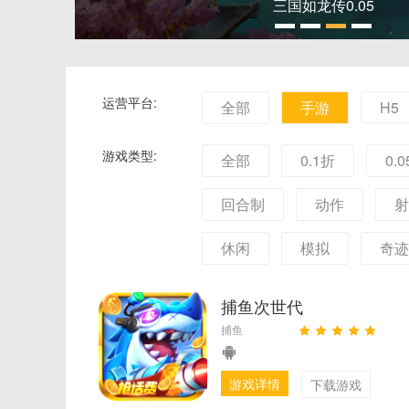
三国如龙传0.05
运营平台:
全部
手游
H5
游戏类型:
全部
0.1折
0.
回合制
动作
射
休闲
模拟
奇迹
捕鱼次世代
捕鱼
游戏详情
下载游戏