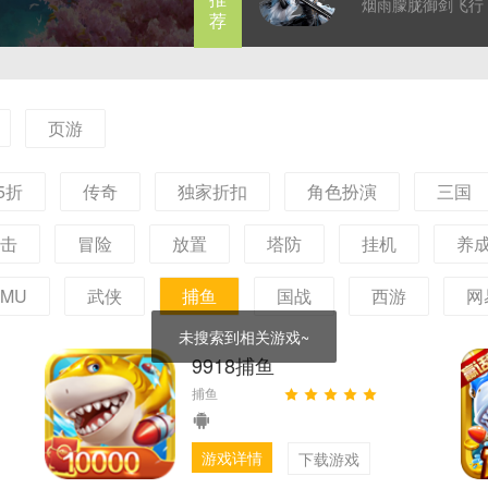
烟雨朦胧御剑飞行
战火
荐
念成仙一念成魔，
剧本探索奇遇，成
的逍遥修仙梦！
页游
05折
传奇
独家折扣
角色扮演
三国
击
冒险
放置
塔防
挂机
养
MU
武侠
捕鱼
国战
西游
网
未搜索到相关游戏~
9918捕鱼
捕鱼
游戏详情
下载游戏