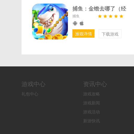
捕鱼：金蟾去哪了（经
捕鱼
典街机捕鱼）
游戏详情
下载游戏
游戏中心
资讯中心
礼包中心
游戏攻略
游戏新闻
游戏活动
新游快讯