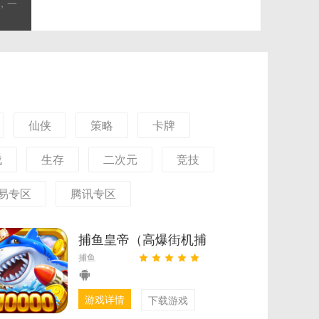
，一
使命（0.1折免费版）
自由
就你
仙侠
策略
卡牌
成
生存
二次元
竞技
易专区
腾讯专区
捕鱼皇帝（高爆街机捕
捕鱼
鱼）
游戏详情
下载游戏