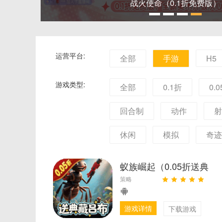
战火使命（0.1折免费版）
运营平台:
全部
手游
H5
游戏类型:
全部
0.1折
0.
回合制
动作
射
休闲
模拟
奇迹
蚁族崛起（0.05折送典
策略
藏吕布）
游戏详情
下载游戏