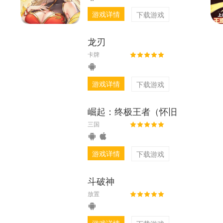
游戏详情
下载游戏
龙刃
卡牌
游戏详情
下载游戏
崛起：终极王者（怀旧
三国
版）
游戏详情
下载游戏
斗破神
放置