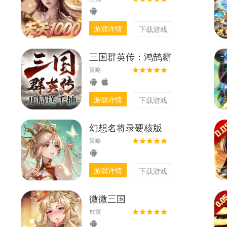
千元代金）
游戏详情
下载游戏
三国群英传：鸿鹄霸
策略
业
游戏详情
下载游戏
幻想名将录硬核版
策略
游戏详情
下载游戏
微微三国
放置