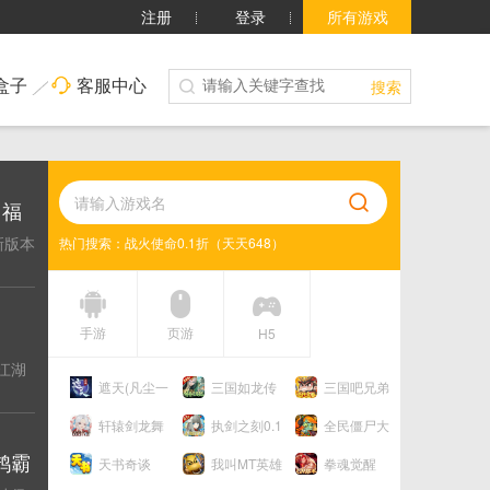
注册
登录
所有游戏
盒子
客服中心
搜索
（福
新版本
热门搜索：
战火使命0.1折（天天648）
少年三国志2（福利版）
庆余年0.05折（送万元代金）
烈火骑士（复古六职业元宝服）
手游
页游
H5
江湖
遮天(凡尘一
三国如龙传
三国吧兄弟
叶)
0.05折
（3.5折免费版）
轩辕剑龙舞
执剑之刻0.1
全民僵尸大
云山（0.05折双
折
战(1折免费版)
鹄霸
天书奇谈
我叫MT英雄
拳魂觉醒
倍代金买断）
0.05
杀（1折免费版）
（GM满星SP）