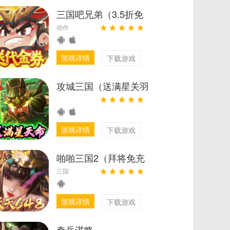
三国吧兄弟（3.5折免
动作
费版）
游戏详情
下载游戏
攻城三国（送满星关羽
刷充）
游戏详情
下载游戏
啪啪三国2（拜将免充
三国
版）
游戏详情
下载游戏
奇兵谋略