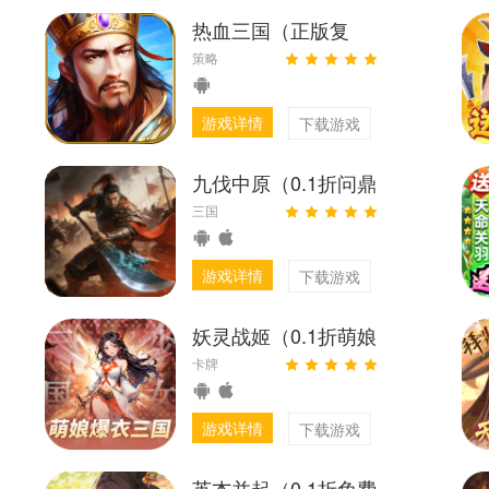
热血三国（正版复
策略
刻）
游戏详情
下载游戏
九伐中原（0.1折问鼎
三国
天下）
游戏详情
下载游戏
妖灵战姬（0.1折萌娘
卡牌
买断三国）
游戏详情
下载游戏
英杰并起（0.1折免费