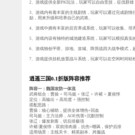
2、游戏提供全新PK玩法，玩家可以自由竞技，征伐群
3、游戏内有着丰富的主线剧情，玩家可以通过完成剧情
励，用来升级和培养自己的武将。
4、游戏中拥有丰富的后宫养成系统，玩家可以收集、培
5、游戏内设有独特的城池建造系统，玩家可以模拟真实
6、游戏独创平匪、掠地、攻城、阵营战四大战争模式，
7、游戏提供挂机放置战斗系统，玩家可以在空闲时间轻
逍遥三国0.1折版阵容推荐
阵容一：魏国攻防一体流
武将组合：曹操 + 司马懿 + 张辽 + 许褚 + 夏侯惇
定位：高输出 + 高坦度 + 强控制
搭配思路：
曹操：核心辅助，提供全体增伤+回血
司马懿：主力法师，AOE伤害+沉默控制
张辽：爆发刺客，切后排极强
许褚/夏侯惇：双前排肉盾，抗伤+嘲讽，保护后排
适用场景：主线关卡、精英副本、跨服战