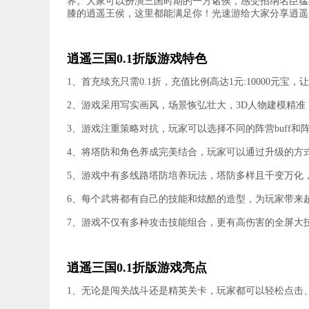
界。大家可以扮演三国时期的一方诸侯，感受招纳名臣猛
膝的逍遥王侯，这里都能满足你！光速游给大家分享逍遥三
逍遥三国0.1折版游戏特色
1、首充续充只需0.1折，充值比例高达1元:10000元
2、游戏采用写实画风，场景恢弘壮大，3D人物建模精
3、游戏注重策略对抗，玩家可以选择不同的阵营buff
4、将塔防和角色养成完美结合，玩家可以通过升级的方
5、游戏中有多线路塔防培养玩法，塔防多样且千变万化
6、每个武将都有自己的技能和炫酷的造型，为玩家带来
7、游戏不仅有多种攻击技能组合，更有高伤害的全屏大
逍遥三国0.1折版游戏亮点
1、无论是闯关战斗还是精英关卡，玩家都可以轻松点击