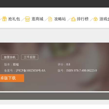
抢礼包
逛商城
攻略站
排行榜
游戏
放置挂机
三千后宫
版本：
双端
评分：
8.8
备案号：
沪ICP备16025058号-8A
版号：
ISBN 978-7-498-06223-9
安卓版下载