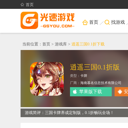
首页
首页
找游戏
当前位置：
首页
>
游戏库
>
逍遥三国0.1折下载
逍遥三国0.1折版
类型：
卡牌
厂商：
海南慕名信息技术有限公司
大小：
919.06M
苹果版下载
游戏简评：三国卡牌养成定制版，0.1折畅玩全场！