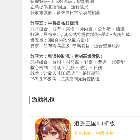
貂蝉魅惑+王元姬冰冻，控场拉满
左慈提供复活/回血，逆转战局
获取难度低，多来自日常活动与招募
阵容五：神将吕布核爆流
武将组合：吕布 + 周瑜 + 孙尚香 + 公孙瓒 + 陆逊
打法：吕布主C，其余武将提供增伤+暴击+火伤加成
爆发点：3回合内秒杀敌方后排
要求：吕布需高星级+专属装备，适合重氪玩家
阵容六：智谋控制流（克制高爆发队）
武将组合：贾诩 + 司马懿 + 郭嘉 + 曹操 + 张春华
核心机制：混乱 + 沉默 + 减疗 + 反伤
战术：让敌人“打自己人”，越打越弱
PVP胜率极高，尤其克制无解控队伍
游戏礼包
逍遥三国0.1折版
礼包名称：
中级礼包