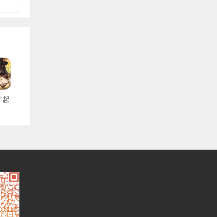
并起
折
版）