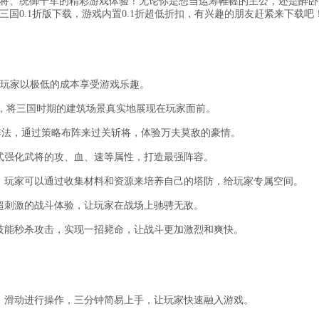
将、统御千军的精彩游戏体验！无论你是想当运筹帷幄的主公，还是醉卧
国0.1折版下载，游戏内置0.1折超低折扣，有兴趣的朋友赶紧来下载吧
宝，让玩家以极低的成本享受游戏乐趣。
准，将三国时期的建筑场景真实地展现在玩家面前。
和阵法，通过策略布阵来过关斩将，体验万夫莫敌的豪情。
式强化武将的攻、血、速等属性，打造最强阵容。
，玩家可以通过收集材料和资源来培养自己的塔防，给玩家专属空间。
超刺激的战斗体验，让玩家在战场上驰骋无敌。
技能秒杀攻击，实现一招毙命，让战斗更加激烈和爽快。
、滑动进行操作，三分钟简易上手，让玩家快速融入游戏。