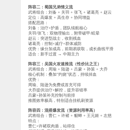
阵容二：蜀国兄弟情义流
武将组合：刘备 + 关羽 + 张飞 + 诸葛亮 + 赵云
定位：高爆发 + 高生存 + 协同增益
搭配思路：
刘备：治疗+护盾，团队续航核心
关羽/张飞：双物理输出，附带破甲/眩晕
赵云：突进型战士，收割残血
诸葛亮：控制+减疗+群体减防
优势：缘分加成高，前期易获取，成长曲线平滑
适合：新手过渡 → 中期主力
阵容三：吴国火攻速推流（性价比之王）
武将组合：周瑜 + 陆逊 + 吕蒙 + 孙策 + 大乔
核心机制：叠加“灼烧”状态，持续掉血
优势：
周瑜、陆逊为免费或首充可得
大乔提供治疗+解控，提升容错率
吕蒙+孙策补充控制与前排
推图效率极高，特别适合挂机刷资源
阵容四：混搭爆发流（资源利用率高）
武将组合：曹仁 + 许褚 + 貂蝉 + 王元姬 + 左慈
特点：
曹仁+许褚双肉盾，站得住