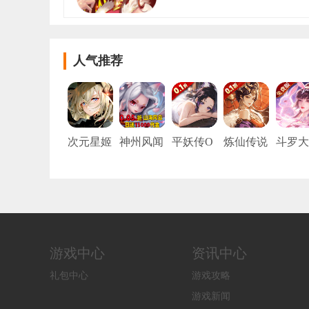
人气推荐
次元星姬
神州风闻
平妖传O
炼仙传说
斗罗大
（0.05折
录（0.05
L（0.1折
（0.1折6
陆:武
动漫大乱
折每日15
每天送20
480免费
觉醒 （
斗）
000代
00）
版）
折免费
金）
版）
游戏中心
资讯中心
礼包中心
游戏攻略
游戏新闻