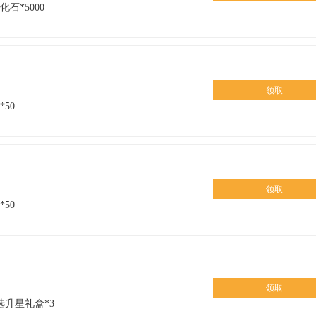
石*5000
领取
50
领取
50
领取
选升星礼盒*3