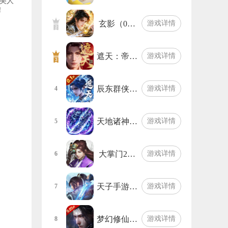
美人
！
玄影（0…
游戏详情
遮天：帝…
游戏详情
辰东群侠…
游戏详情
4
天地诸神…
游戏详情
5
大掌门2…
游戏详情
6
天子手游…
游戏详情
7
梦幻修仙…
游戏详情
8