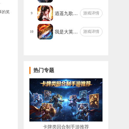
。
厚的奖
逍遥九歌…
游戏详情
9
我是大英…
游戏详情
10
热门专题
卡牌类回合制手游推荐