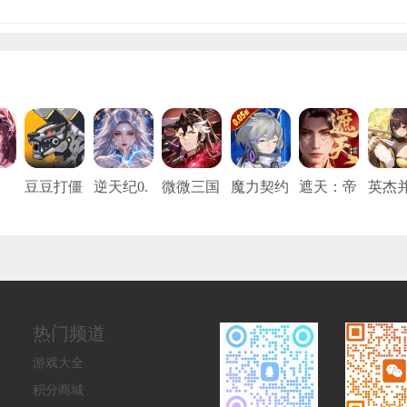
豆豆打僵
逆天纪0.
微微三国
魔力契约
遮天：帝
英杰
魂
尸（0.05
1折
（0.05折
（0.05折
路争锋
（0.1
5
折免充
打金版）
真充打金
免费
版）
版）
热门频道
游戏大全
积分商城