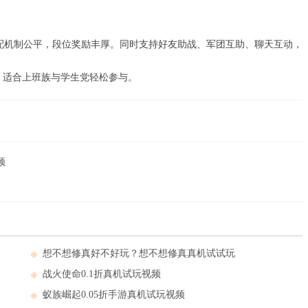
匹配机制公平，段位奖励丰厚。同时支持好友助战、军团互助、聊天互动，
力，适合上班族与学生党轻松参与。
频
想不想修真好不好玩？想不想修真真机试试玩
视频
战火使命0.1折真机试玩视频
蚁族崛起0.05折手游真机试玩视频