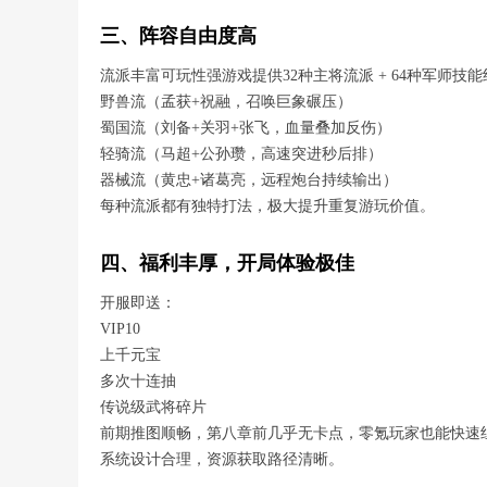
三、阵容自由度高
流派丰富可玩性强游戏提供32种主将流派 + 64种军师技
野兽流（孟获+祝融，召唤巨象碾压）
蜀国流（刘备+关羽+张飞，血量叠加反伤）
轻骑流（马超+公孙瓒，高速突进秒后排）
器械流（黄忠+诸葛亮，远程炮台持续输出）
每种流派都有独特打法，极大提升重复游玩价值。
四、福利丰厚，开局体验极佳
开服即送：
VIP10
上千元宝
多次十连抽
传说级武将碎片
前期推图顺畅，第八章前几乎无卡点，零氪玩家也能快速
系统设计合理，资源获取路径清晰。