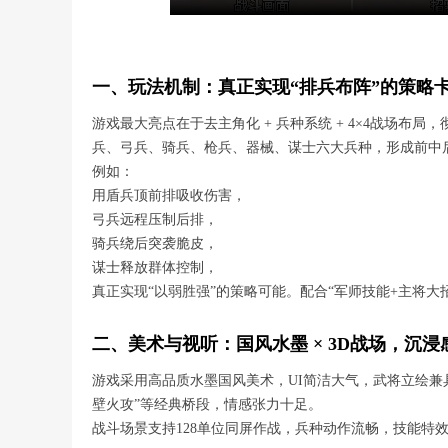
一、玩法机制：真正实现“排兵布阵”的策略
游戏最大亮点在于去主角化 + 兵种系统 + 4×4战场布
兵、弓兵、骑兵、枪兵、器械、谋士六大兵种，形成前中
例如：
用盾兵顶前排吸收伤害，
弓兵远程压制后排，
骑兵绕后突袭脆皮，
谋士释放群体控制，
真正实现“以弱胜强”的策略可能。配合“军师技能+主将
二、美术与视听：国风水墨 × 3D战场，沉浸
游戏采用高品质水墨国风美术，UI简洁大气，武将立绘兼
壁火攻”等经典桥段，情感张力十足。
战斗场景支持128单位同屏作战，兵种动作流畅，技能特