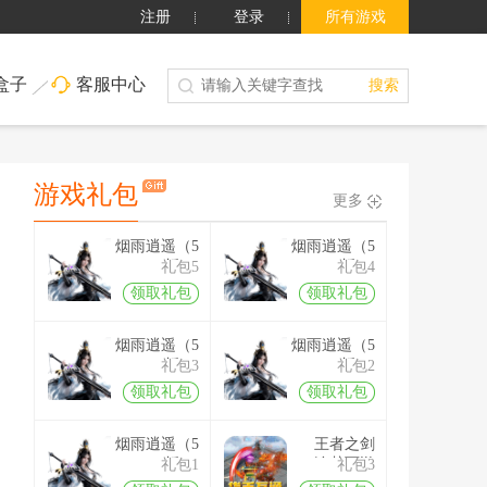
注册
登录
所有游戏
盒子
客服中心
搜索
游戏礼包
更多
烟雨逍遥（5
烟雨逍遥（5
折 ）
折 ）
礼包5
礼包4
领取礼包
领取礼包
烟雨逍遥（5
烟雨逍遥（5
折 ）
折 ）
礼包3
礼包2
领取礼包
领取礼包
烟雨逍遥（5
王者之剑
折 ）
2（追梦西游
礼包1
礼包3
沉默）