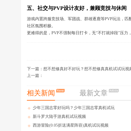
五、社交与PVP设计友好，兼顾竞技与休闲
游戏内置跨服竞技场、军团战、群雄逐鹿等PVP玩法，
社区氛围积极。
更难得的是，PVP不强制每日打卡，无“不打就掉段”压
下一篇：
想不想修真好不好玩？想不想修真真机试试玩视
上一篇：
相关新闻
最新文章
少年三国志零好玩吗？少年三国志零真机试玩
视频+游戏评测
新斗罗大陆手游真机试玩视频
西游冒险(0.05折送满星阵容)真机试玩视频