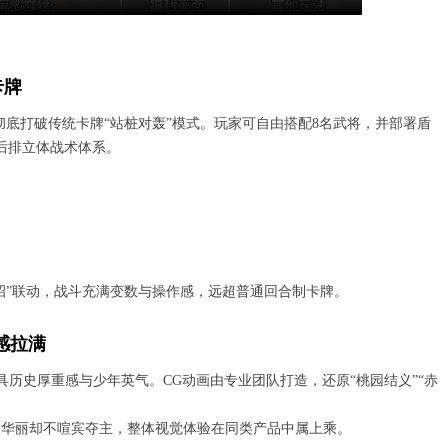
卡牌
局，彻底打破传统卡牌“站桩对轰”模式。玩家可自由搭配8名武将，并部署盾
后排立体战术体系。
大招”联动，战斗充满变数与操作感，远超普通回合制卡牌。
感拉满
具历史厚重感与少年英气。CG动画由专业团队打造，还原“桃园结义”“赤
效华丽却不喧宾夺主，整体视觉体验在同类产品中属上乘。