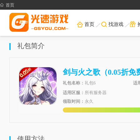
首页
首页
找游戏
礼包简介
剑与火之歌（0.05折
礼包名称：
礼包6
适
适用区服：
所有服务器
领取时间：
永久
使用方法