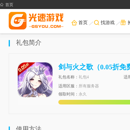
首页
首页
找游戏
礼包简介
剑与火之歌（0.05折
礼包名称：
礼包4
适
适用区服：
所有服务器
领取时间：
永久
使用方法