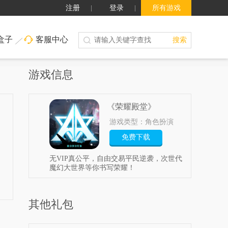
注册
登录
所有游戏
盒子
客服中心
搜索
游戏信息
《荣耀殿堂》
游戏类型：角色扮演
免费下载
无VIP真公平，自由交易平民逆袭，次世代
魔幻大世界等你书写荣耀！
其他礼包