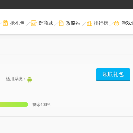
抢礼包
逛商城
攻略站
排行榜
游戏
领取礼包
适用系统：
剩余100%