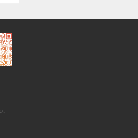
返
生活。