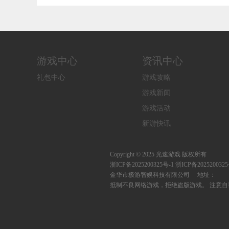
折白蛇起
折天天送
折免费
折逆天
缘）
6480）
版）
仙）
游戏中心
资讯中心
礼包中心
游戏攻略
游戏新闻
游戏活动
新游快讯
Copyright © 2025 光速游戏 版权所有
浙ICP备2025200325号-1
浙ICP备20252003
金华市极游智娱科技有限公司 地址：
抵制不良网络游戏，拒绝盗版游戏。 注意自