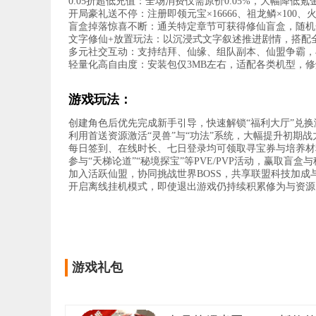
0.05折超低充值：全场消费仅需原价0.05%，大幅降低
开局豪礼送不停：注册即领元宝×16666、祖龙鳞×100、
盲盒掉落惊喜不断：通关特定章节可获得修仙盲盒，随机
文字修仙+放置玩法：以沉浸式文字叙述推进剧情，搭配
多元社交互动：支持结拜、仙缘、组队副本、仙盟争霸，
轻量化高自由度：安装包仅3MB左右，适配各类机型，
游戏玩法：
创建角色后优先完成新手引导，快速解锁“福利大厅”兑换
利用首送资源激活“灵兽”与“功法”系统，大幅提升初期
每日签到、在线时长、七日登录均可领取寻宝券与培养材
参与“天梯论道”“秘境探宝”等PVE/PVP活动，赢取盲盒
加入活跃仙盟，协同挑战世界BOSS，共享联盟科技加成
开启离线挂机模式，即使退出游戏仍持续积累修为与资源
游戏礼包