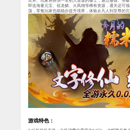
世界。玩家将扮演一名初入道途的修士，通过修炼、突破、
即送海量元宝、祖龙鳞、火凤翎等稀有资源，通关还可领
荡，零氪玩家也能稳步提升境界，体验从凡人到至尊的完
游戏特色：