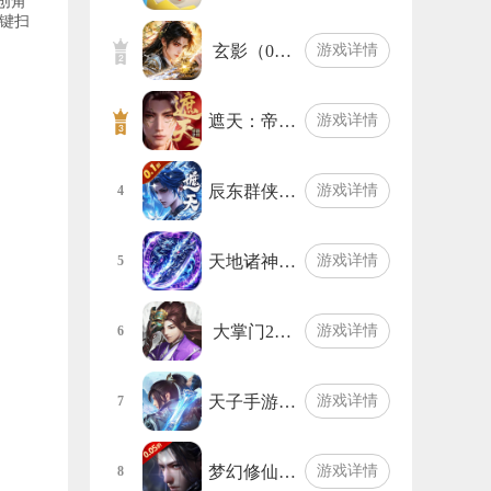
创角
键扫
玄影（0…
游戏详情
遮天：帝…
游戏详情
辰东群侠…
游戏详情
4
天地诸神…
游戏详情
5
大掌门2…
游戏详情
6
天子手游…
游戏详情
7
梦幻修仙…
游戏详情
8