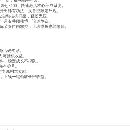
氪金门槛，福利触手可及。
火凤翎×100，快速激活核心养成系统。
开出稀有功法、灵兽或限定外观。
全自动挂机打坐，轻松无压。
与道友共闯秘境、论道争锋。
修炼节奏自由掌控，上班摸鱼也能修仙。
激活码奖励。
战力与挂机收益。
料，稳定成长不掉队。
与稀有称号。
与专属副本奖励。
，上线一键领取全部收益。