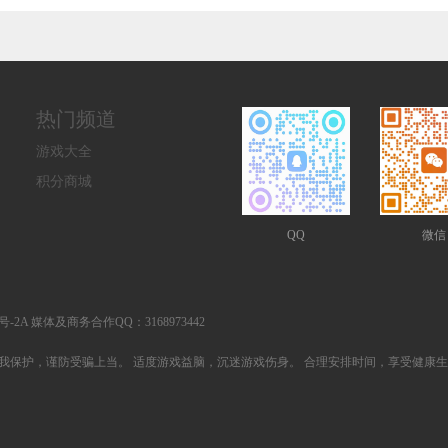
修
折纵横三
免费版
每日2000
仙侠）
十倍
界）
（每日送
代金）
利）
代金券）
热门频道
游戏大全
积分商城
QQ
微信
25号-2A 媒体及商务合作QQ：3168973442
我保护，谨防受骗上当。 适度游戏益脑，沉迷游戏伤身。 合理安排时间，享受健康