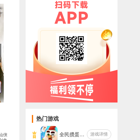
热门游戏
全民掼蛋…
游戏详情
仙侠