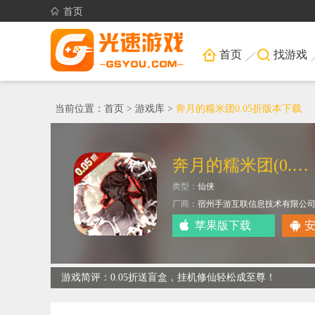
首页
首页
找游戏
当前位置：
首页
>
游戏库
>
奔月的糯米团0.05折版本下载
奔月的糯米团(0.05折修仙送盲盒)
类型：
仙侠
厂商：
宿州手游互联信息技术有限公
苹果版下载
游戏简评：0.05折送盲盒，挂机修仙轻松成至尊！