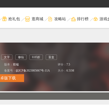
抢礼包
逛商城
攻略站
排行榜
游戏
文字
修仙
0.05折
盲盒
版本：
双端
评分：
7.5
司
备案号：
皖ICP备2023005067号-11A
大小：
6.51M
安卓版下载