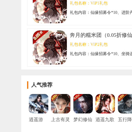
礼包名称：
VIP1礼包
礼包内容：
仙缘招募令*10、进阶丹
奔月的糯米团（0.05折修
礼包名称：
VIP2礼包
礼包内容：
仙缘招募令*10、坐骑进
人气推荐
逍遥游
上古有灵
梦幻修仙
逍遥九歌
五行降
妖（0.05
2（0.05
行（0.05
师（0.