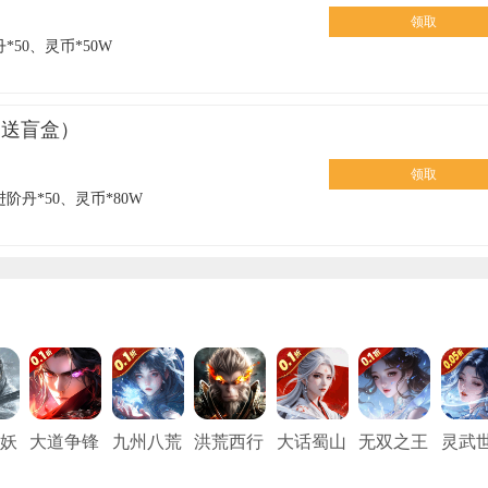
领取
*50、灵币*50W
仙送盲盒）
领取
阶丹*50、灵币*80W
妖
大道争锋
九州八荒
洪荒西行
大话蜀山
无双之王
灵武
05
0.1折
录（0.1
录-0.1折
（0.1折
（0.1折
（0.0