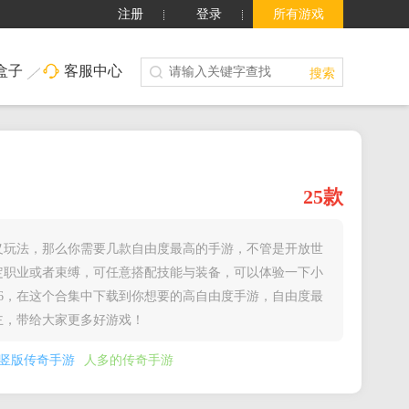
注册
登录
所有游戏
盒子
客服中心
搜索
25款
义玩法，那么你需要几款自由度最高的手游，不管是开放世
定职业或者束缚，可任意搭配技能与装备，可以体验一下小
26，在这个合集中下载到你想要的高自由度手游，自由度最
高的手游合集长期更新，我的世界我做主，带给大家更多好游戏！
竖版传奇手游
人多的传奇手游
手游
超好玩的手游
好玩的武侠手游
复古传世手游