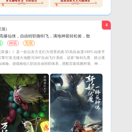
4
服)
高爆仙侠，自由转职御剑飞，满地神装轻松捡，散
城
神装
无双
双服）》是一款以东方玄幻为背景的真3D高自由度ARPG仙侠手
ty引擎打造无缝大地图与360°自由飞行系统，还原“御剑九霄、踏云逐
仙体验。游戏独创八职业自由转职体系，搭配百套炫酷时装、神兽坐
统，支持跨服BOSS、天梯竞技、攻城掠地等多元PVP/PVE玩法。