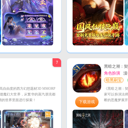
7
黑暗之潮：契
角色扮演
没
暗黑刷宝
高自由度的西方幻想题材3D MMORP
《黑暗之潮：
无缝魔幻大世界，从繁华的蒸汽朋克都
家可以扮演法
阔的世界里面进行探索！
断的恶魔梦展开
下载游戏