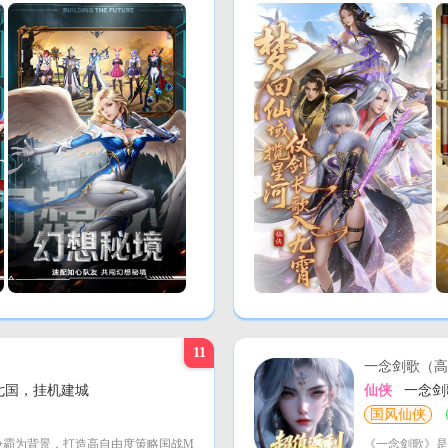
11
一念剑歌（高
取七国，挂机建城
仙侠
一念剑
国风仙侠
争霸为背景，打造高自由度策略国战M
《一念剑歌》是