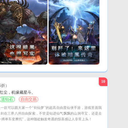
10
5折）
红尘，机缘藏星斗。
送钻石
自由交易
一款可以圆大家一个“剑仙梦”的超高自由度仙侠手游，游戏里面我
飞剑在三界八州自由探索，不管是钻进仙气飘飘的山洞寻宝，还是去
一搏单车变摩托”，这种随处触发奇遇的惊喜感让人非常上头！