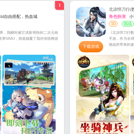
传奇世界手游元神版
传奇世界正版手游
1
北凉悍刀行(
ld自由搭配，热血城
角色扮演
小
3D
国战
界，我瞬间被它清新明快的二次元画
《北凉悍刀行数
放世界MMO，彻底颠覆了我对传统网游
手游，作为全球
骑战所带来的速
下载游戏