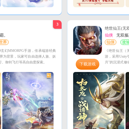
3
绝世仙王(无双
霸。
仙侠
无双服
世界
仙侠
攻
玄幻MMORPG手游，传承端游经典
《绝世仙王（无
界为背景，玩家可自由选择人族、妖
游，采用Uni
行、御剑飞行等高自由度探索。
月”的沉浸式修
下载游戏
骑与仙侣双修系