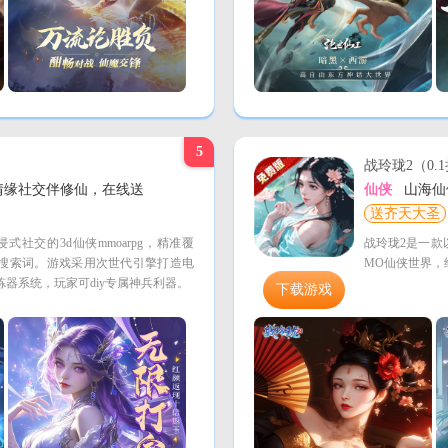
5
战玲珑2（0.
缘社交伴修仙，在线送
仙侠
山海仙侠
送齐天大圣
社交的3d仙侠mmoarpg，精准覆
战玲珑2是一款
等核心搜索词。游戏采用次世代引擎打造电
MO仙侠世界，
器系统，玩家可diy专属神兵利器。
下载游戏