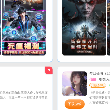
9
梦回仙域（3.
！
仙侠
御剑入
升级好礼
魔幻题材的高自由度3D大作，游戏里面
《梦回仙域》是
强大，而且一草一木都打造的非常真
们可以驾驭着
太古秘境里“搏
下载游戏