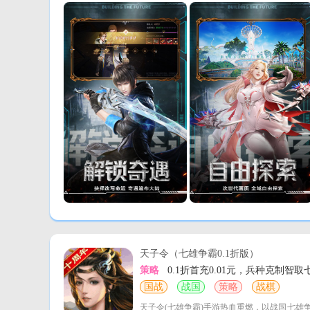
天子令（七雄争霸0.1折版）
策略
0.1折首充0.01元，兵种克制智
国战
战国
策略
战棋
天子令(七雄争霸)手游热血重燃，以战国七雄