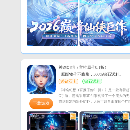
神谕幻想（官推原价0.1折）
原版物价不膨胀，500%钻石返利。
送钻石卡
钻石返利
《神谕幻想（官推原价0.1折）》是一款有着超
G手游。游戏采用3D引擎构造了一个庞大的
市到荒凉的塞外旷野，大家可以自由在这个广
下载游戏