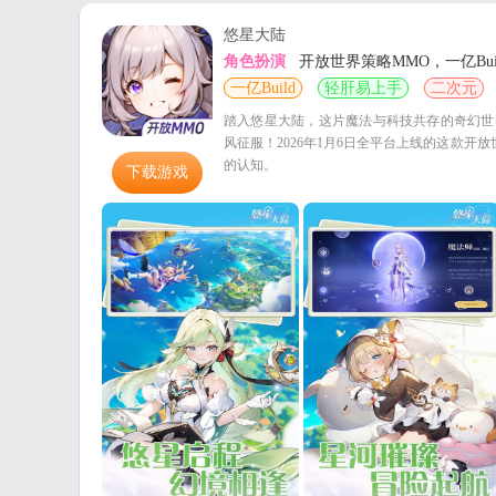
悠星大陆
角色扮演
开放世界策略MMO，一亿Bui
一亿Build
轻肝易上手
二次元
踏入悠星大陆，这片魔法与科技共存的奇幻世
风征服！2026年1月6日全平台上线的这款开
的认知。
下载游戏