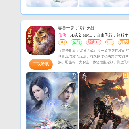
完美世界：诸神之战
仙侠
3D玄幻MMO，自由飞行，跨服争
3D
玄幻
经典IP
PK
开放
《完美世界：诸神之战》是一款正版授权的3D
世界观与核心玩法。游戏以恢弘的东方玄幻世
族、羽族等十大职业，体验捏脸定制、御空飞
下载游戏