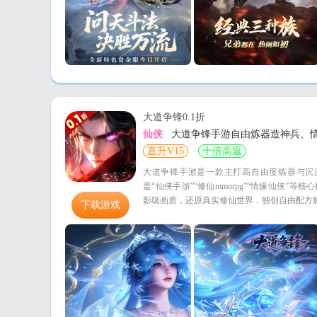
大道争锋0.1折
仙侠
大道争锋手游自由炼器造神兵、情
直升V15
十倍高返
大道争锋手游是一款主打高自由度炼器与沉浸式
盖“仙侠手游”“修仙mmorpg”“情缘仙侠”
影级画质，还原真实修仙世界，独创自由配方炼
下载游戏