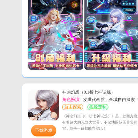
神谕幻想（0.1折七神试炼）
角色扮演
次世代画质，全城自由探索
自由探索
捏脸定制
《神谕幻想（0.1折七神试炼）》是一款西方
有着超大的无缝大世界，不仅地图范围非常的
实，随手一截都能当壁纸！
下载游戏