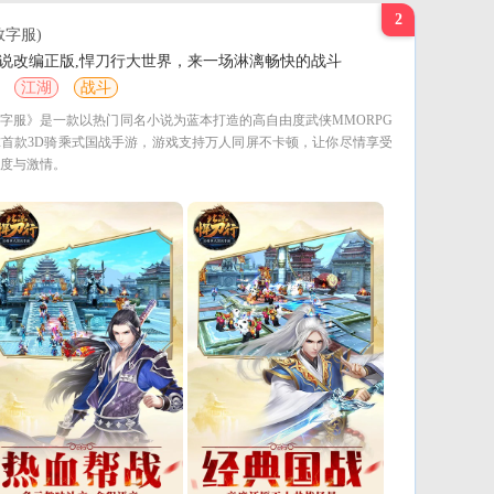
好玩的捕鱼手游
2
数字服)
说改编正版,悍刀行大世界，来一场淋漓畅快的战斗
江湖
战斗
字服》是一款以热门同名小说为蓝本打造的高自由度武侠MMORPG
首款3D骑乘式国战手游，游戏支持万人同屏不卡顿，让你尽情享受
度与激情。