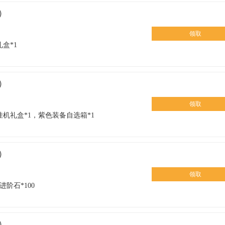
）
领取
盒*1
）
领取
挂机礼盒*1，紫色装备自选箱*1
）
领取
阶石*100
）