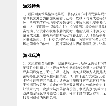
游戏特色
1、新国潮美术风格惊艳呈现，将传统东方神话元素与现
极具视觉冲击力的国风盛宴，让每一次抽卡与养成过程都
环，所有充值档位均享受极致折扣，平民玩家无需重氪也
值。 3、深度融合《诡秘之主》《白泽图》等经典IP世
富饱满，让玩家在收集卡牌的同时，也能沉浸式体验东方
量养成资源，更有精彩限时活动轮番上线，无论是新手开
的养成乐趣。 5、社交氛围轻松愉快，内置丰富的多人
识志同道合的伙伴，共同探索试炼世界的隐藏彩蛋，让单
游戏玩法
1、离线挂机自动推图，彻底解放双手，玩家无需长时间
配碎片化时间，让上班族与学生党也能轻松跟上游戏进度
经典国风角色，通过升星、进阶、装备搭配等方式提升战
策略搭配成为战斗胜利的关键。 3、白泽图幻境试炼玩
卡特性调整阵容与战术，通关后可获得稀有养成材料与限
宝资源回收系统，多余的卡牌与装备可通过分解转化为通
让玩家的每一次抽卡与掉落都有价值，彻底告别“狗粮卡”
达到指定等级即可领取代金券、稀有卡牌与限定称号，无
服共同成长的热闹氛围。