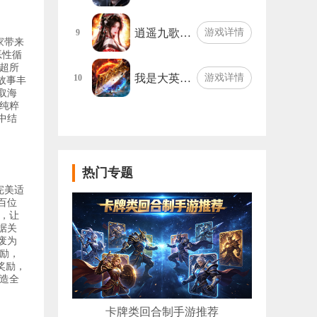
逍遥九歌…
游戏详情
9
家带来
恶性循
超所
我是大英…
游戏详情
10
故事丰
取海
纯粹
中结
热门专题
完美适
百位
，让
据关
废为
励，
奖励，
造全
卡牌类回合制手游推荐