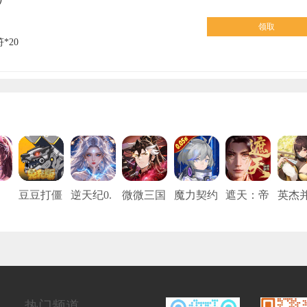
领取
*20
豆豆打僵
逆天纪0.
微微三国
魔力契约
遮天：帝
英杰
魂
尸（0.05
1折
（0.05折
（0.05折
路争锋
（0.1
5
折免充
打金版）
真充打金
免费
版）
版）
热门频道