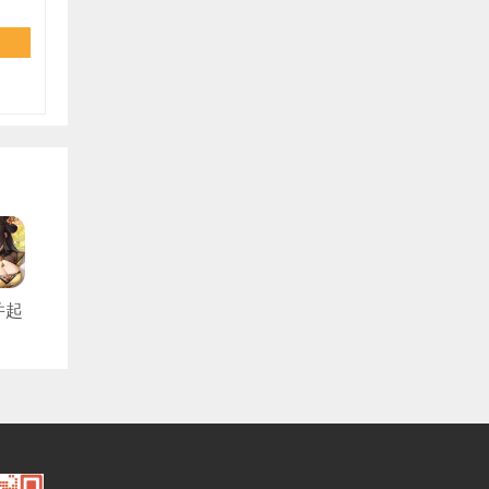
并起
折
版）