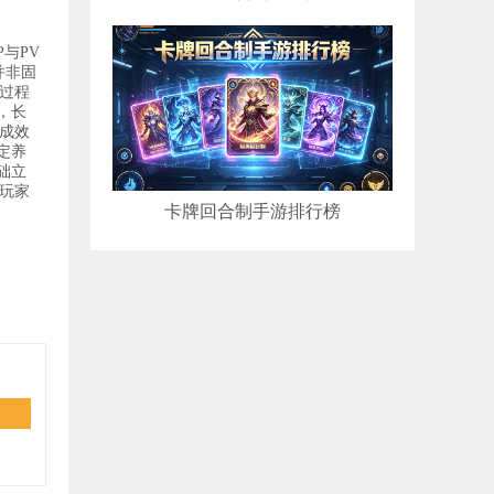
与PV
并非固
过程
，长
成效
定养
础立
玩家
卡牌回合制手游排行榜