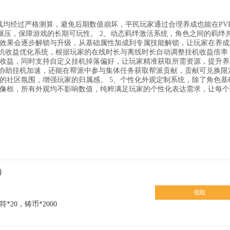
均经过严格测算，避免后期数值崩坏，平民玩家通过合理养成也能在PVP
碾压，保障游戏的长期可玩性。 2、动态羁绊激活系统，角色之间的羁绊
效果会逐步解锁与升级，从基础属性加成到专属技能解锁，让玩家在养成
挂机收益优化系统，根据玩家的在线时长与离线时长自动调整挂机收益倍率
收益，同时支持自定义挂机掉落偏好，让玩家精准获取所需资源，提升养
、协助挂机加速，还能在帮派中参与集体任务获取帮派贡献，贡献可兑换限
的社区氛围，增强玩家的归属感。 5、个性化外观定制系统，除了角色基
像框，所有外观均不影响数值，纯粹满足玩家的个性化表达需求，让每个
）
领取
*20，铸币*2000