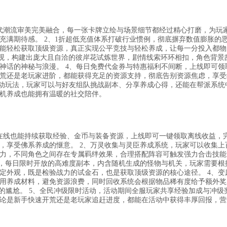
代潮流审美完美融合，每一张卡牌立绘与场景细节都经过精心打磨，为玩
充满期待感。 2、1折超低充值体系打破行业惯例，彻底摒弃数值膨胀的
能轻松获取顶级资源，真正实现公平竞技与轻松养成，让每一分投入都物
界观，构建出庞大且自洽的彼岸花试炼世界，剧情线索环环相扣，角色背景
神话的神秘与浪漫。 4、每日免费代金券与特惠福利不间断，上线即可领
荒还是老玩家进阶，都能获得充足的资源支持，彻底告别资源焦虑，享受
互动玩法，玩家可以与好友组队挑战副本、分享养成心得，还能在帮派系统
机养成也能拥有温暖的社交陪伴。
在线也能持续获取经验、金币与装备资源，上线即可一键领取离线收益，
，享受佛系养成的惬意。 2、万灵收集与灵臣养成系统，玩家可以收集上
力，不同角色之间存在专属羁绊效果，合理搭配阵容可触发强力合击技能
法，每日限时开放的高难度副本，内含随机生成的怪物与机关，玩家需要根
定外观，既是检验战力的试金石，也是获取顶级资源的核心途径。 4、变
用养成材料，避免资源浪费，同时回收系统会根据物品稀有度给予额外奖
的尴尬。 5、全民冲级限时活动，活动期间全服玩家共享经验加成与冲级
论是新手快速开荒还是老玩家追赶进度，都能在活动中获得丰厚回报，营