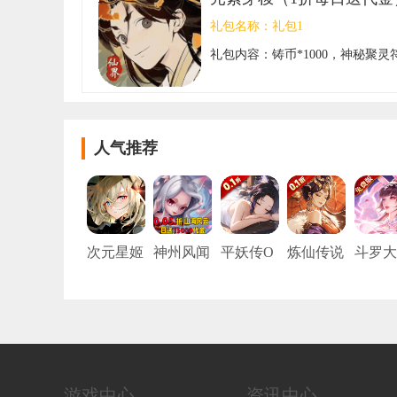
礼包名称：
礼包1
礼包内容：
铸币*1000，神秘聚灵符
人气推荐
次元星姬
神州风闻
平妖传O
炼仙传说
斗罗大
（0.05折
录（0.05
L（0.1折
（0.1折6
陆:武
动漫大乱
折每日15
每天送20
480免费
觉醒 （
斗）
000代
00）
版）
折免费
金）
版）
游戏中心
资讯中心