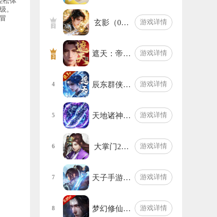
轻松体
级。
冒
玄影（0…
游戏详情
遮天：帝…
游戏详情
辰东群侠…
游戏详情
4
天地诸神…
游戏详情
5
大掌门2…
游戏详情
6
天子手游…
游戏详情
7
梦幻修仙…
游戏详情
8