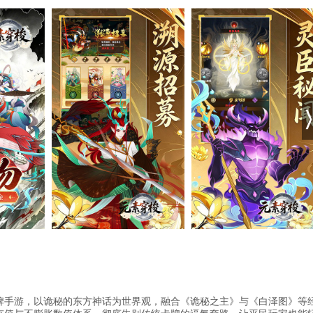
牌手游，以诡秘的东方神话为世界观，融合《诡秘之主》与《白泽图》等经