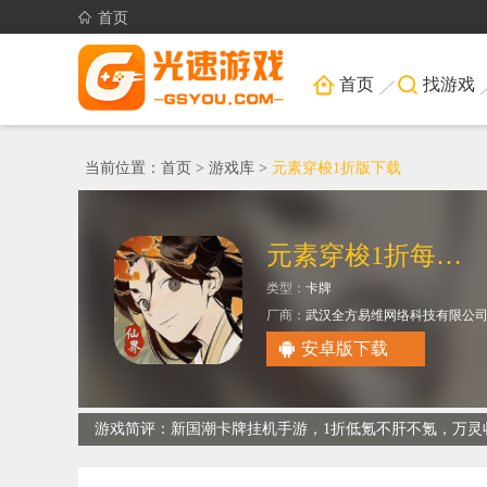
首页
首页
找游戏
当前位置：
首页
>
游戏库
>
元素穿梭1折版下载
元素穿梭1折每日送代金券免费版
类型：
卡牌
厂商：
武汉全方易维网络科技有限公
安卓版下载
游戏简评：新国潮卡牌挂机手游，1折低氪不肝不氪，万灵