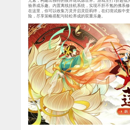
元素，构建出独特的彼岸花试炼世界。游戏主打1折超低
验养成乐趣。内置离线挂机系统，实现不肝不氪的佛系修
在这里，你可以收集万灵开启灵臣羁绊，在幻境试炼中变
险，尽享策略搭配与轻松养成的双重乐趣。