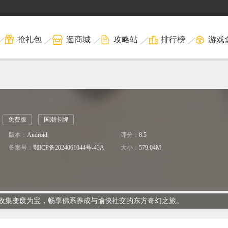
抢礼包
逛商城
攻略站
排行榜
游戏
免费版
国潮卡牌
版本：
Android
评分：
8.5
司
备案号：
鄂ICP备2024061044号-43A
大小：
579.04M
收集变废为宝，畅享佛系养成与愉快社交的东方奇幻之旅。