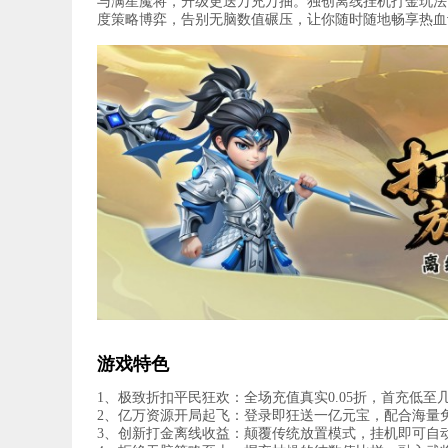
与满星魔将，升级更送万充万抽。独创离线挂机打金玩法
度策略博弈，告别无脑数值碾压，让你随时随地畅享热血
游戏特色
1、极致折扣平民狂欢：全场充值真实0.05折，首充低
2、亿万资源开局起飞：登录即狂送一亿元宝，配合海量
3、创新打金离线收益：颠覆传统放置模式，挂机即可自