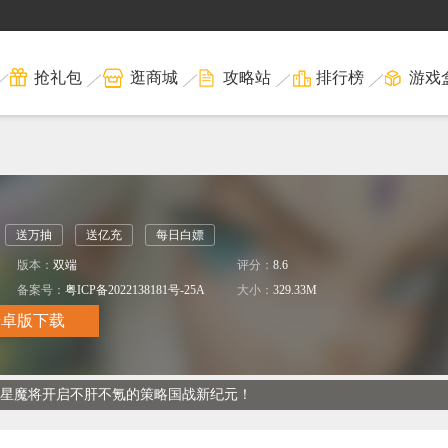
抢礼包
逛商城
攻略站
排行榜
游戏
送万抽
送亿充
每日白嫖
版本：
双端
评分：
8.6
备案号：
粤ICP备2022138181号-25A
大小：
329.33M
安卓版下载
满星魔将开启不肝不氪的策略国战新纪元！