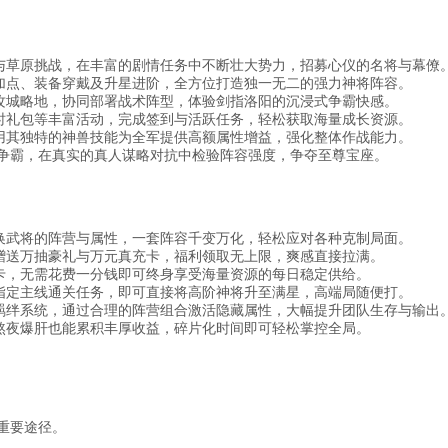
与草原挑战，在丰富的剧情任务中不断壮大势力，招募心仪的名将与幕僚
加点、装备穿戴及升星进阶，全方位打造独一无二的强力神将阵容。
攻城略地，协同部署战术阵型，体验剑指洛阳的沉浸式争霸快感。
时礼包等丰富活动，完成签到与活跃任务，轻松获取海量成长资源。
用其独特的神兽技能为全军提供高额属性增益，强化整体作战能力。
盟争霸，在真实的真人谋略对抗中检验阵容强度，争夺至尊宝座。
换武将的阵营与属性，一套阵容千变万化，轻松应对各种克制局面。
赠送万抽豪礼与万元真充卡，福利领取无上限，爽感直接拉满。
卡，无需花费一分钱即可终身享受海量资源的每日稳定供给。
指定主线通关任务，即可直接将高阶神将升至满星，高端局随便打。
羁绊系统，通过合理的阵营组合激活隐藏属性，大幅提升团队生存与输出
熬夜爆肝也能累积丰厚收益，碎片化时间即可轻松掌控全局。
重要途径。