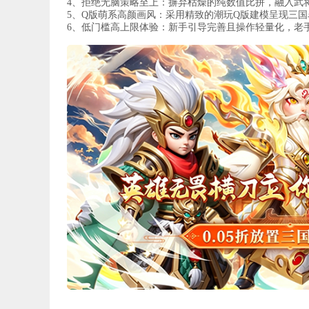
4、拒绝无脑策略至上：摒弃枯燥的纯数值比拼，融入武
5、Q版萌系高颜画风：采用精致的潮玩Q版建模呈现三
6、低门槛高上限体验：新手引导完善且操作轻量化，老