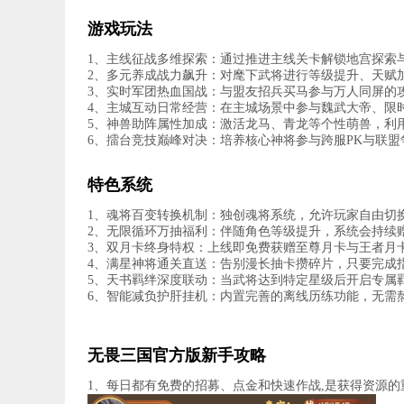
游戏玩法
1、主线征战多维探索：通过推进主线关卡解锁地宫探索
2、多元养成战力飙升：对麾下武将进行等级提升、天赋
3、实时军团热血国战：与盟友招兵买马参与万人同屏的
4、主城互动日常经营：在主城场景中参与魏武大帝、限
5、神兽助阵属性加成：激活龙马、青龙等个性萌兽，利
6、擂台竞技巅峰对决：培养核心神将参与跨服PK与联
特色系统
1、魂将百变转换机制：独创魂将系统，允许玩家自由切
2、无限循环万抽福利：伴随角色等级提升，系统会持续
3、双月卡终身特权：上线即免费获赠至尊月卡与王者月
4、满星神将通关直送：告别漫长抽卡攒碎片，只要完成
5、天书羁绊深度联动：当武将达到特定星级后开启专属
6、智能减负护肝挂机：内置完善的离线历练功能，无需
无畏三国官方版新手攻略
1、每日都有免费的招募、点金和快速作战,是获得资源的