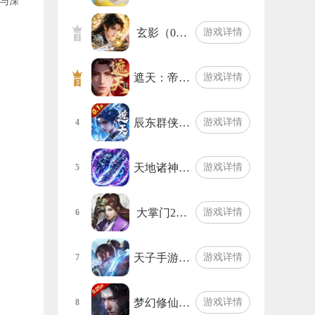
与深
玄影（0…
游戏详情
遮天：帝…
游戏详情
辰东群侠…
游戏详情
4
天地诸神…
游戏详情
5
大掌门2…
游戏详情
6
天子手游…
游戏详情
7
梦幻修仙…
游戏详情
8