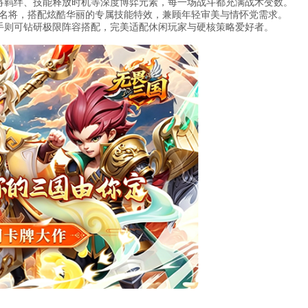
将羁绊、技能释放时机等深度博弈元素，每一场战斗都充满战术变数。
国名将，搭配炫酷华丽的专属技能特效，兼顾年轻审美与情怀党需求。
手则可钻研极限阵容搭配，完美适配休闲玩家与硬核策略爱好者。