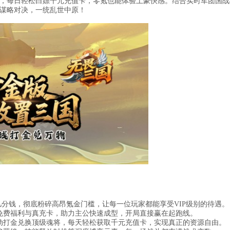
，每日轻松白嫖千元充值卡，零氪也能体验土豪快感。结合实时军团国战
谋略对决，一统乱世中原！
至几分钱，彻底粉碎高昂氪金门槛，让每一位玩家都能享受VIP级别的待遇。
免费福利与真充卡，助力主公快速成型，开局直接赢在起跑线。
动打金兑换顶级魂将，每天轻松获取千元充值卡，实现真正的资源自由。