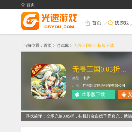
首页
首页
找游戏
当前位置：
首页
>
游戏库
>
无畏三国0.05折版下载
无畏三国0.05折送亿元爆充
类型：
卡牌
厂商：
广州矩游网络科技有限公司
苹果版下载
游戏简评：全场充值0.05折，挂机打金白嫖千元真充，携