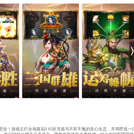
金壁垒！游戏主打全场真实0.05折充值与不肝不氪的良心生态，开局即送一