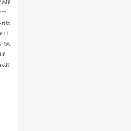
搜集碎
力大
双修玩
横扫千
与隐藏
神通，
释放惊