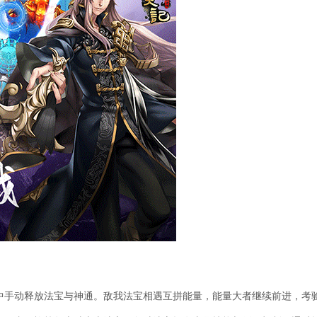
中手动释放法宝与神通。敌我法宝相遇互拼能量，能量大者继续前进，考