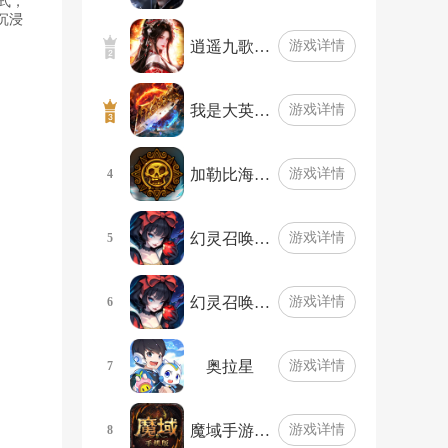
式，
沉浸
逍遥九歌…
游戏详情
我是大英…
游戏详情
加勒比海…
游戏详情
4
幻灵召唤…
游戏详情
5
幻灵召唤…
游戏详情
6
奥拉星
游戏详情
7
魔域手游…
游戏详情
8