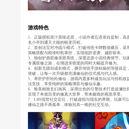
游戏特色
1、正版授权原汁原味还原，小说作者忘语亲自监制，高
名小卒到通天大能的蜕变历程。
2、首创法宝对冲战斗模式，打破传统卡牌数值碾压，采
策略搭配与精准时机掌控，实现低阶逆袭、越阶斩杀。
3、独创炉鼎双修亲密系统，深度还原小说经典情节。玩
专属双修之旅，在增进亲密度的同时大幅提升修为。
4、创新无级别成长模式，摒弃传统手游枯燥的等级设定，
突破，让每一次升级都充满修仙的仪式感与代入感。
5、养肝护肝轻松修仙，游戏内置多种减负玩法与挂机收
法竞技，享受纯粹的策略博弈与修仙乐趣。
6、唯美精致玄幻画风，采用出色的引擎技术打造波澜壮
呈现了奇诡百变的修真大世界，带来极致的视觉享受。
7、LBS现世社交定位，打破虚拟与现实的界限。玩家可
修仙之路不再孤单，体验别具一格的社交互动。