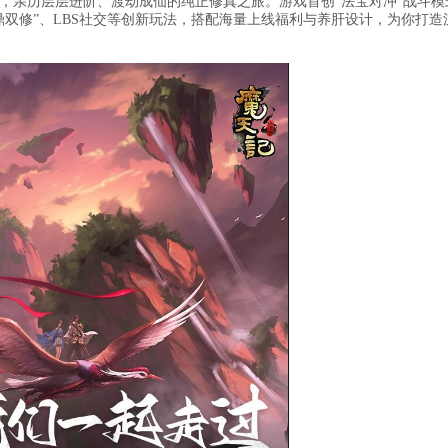
，亲历层层进阶、渡劫成仙的纯正修真之旅。游戏首创“法宝对冲”战斗模
双修”、LBS社交等创新玩法，搭配海量上线福利与养肝设计，为你打造