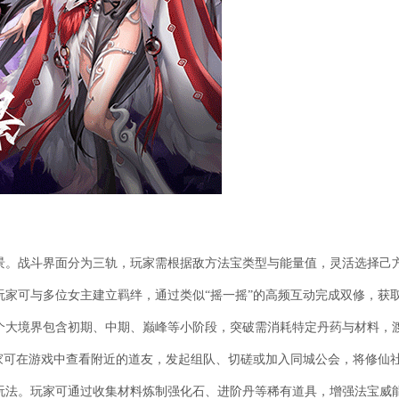
景。战斗界面分为三轨，玩家需根据敌方法宝类型与能量值，灵活选择己
玩家可与多位女主建立羁绊，通过类似“摇一摇”的高频互动完成双修，获
个大境界包含初期、中期、巅峰等小阶段，突破需消耗特定丹药与材料，
玩家可在游戏中查看附近的道友，发起组队、切磋或加入同城公会，将修仙
玩法。玩家可通过收集材料炼制强化石、进阶丹等稀有道具，增强法宝威