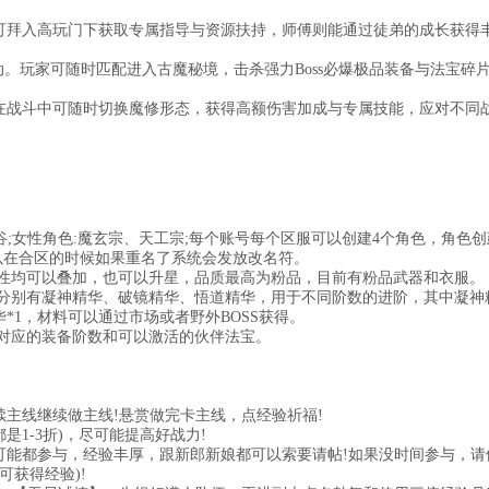
可拜入高玩门下获取专属指导与资源扶持，师傅则能通过徒弟的成长获得
动。玩家可随时匹配进入古魔秘境，击杀强力Boss必爆极品装备与法宝碎
在战斗中可随时切换魔修形态，获得高额伤害加成与专属技能，应对不同
谷;女性角色:魔玄宗、天工宗;每个账号每个区服可以创建4个角色，角色
以在合区的时候如果重名了系统会发放改名符。
属性均可以叠加，也可以升星，品质最高为粉品，目前有粉品武器和衣服。
料分别有凝神精华、破镜精华、悟道精华，用于不同阶数的进阶，其中凝神
华*1，材料可以通过市场或者野外BOSS获得。
锁对应的装备阶数和可以激活的伙伴法宝。
主线继续做主线!悬赏做完卡主线，点经验祈福!
1-3折)，尽可能提高好战力!
能都参与，经验丰厚，跟新郎新娘都可以索要请帖!如果没时间参与，请使
可获得经验)!