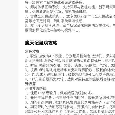
每一次探索与副本挑战都充满收获感。
6、师徒传承互助系统，支持拜师与收徒功能。新手玩家
励，促进新老玩家互动，加速修仙进程。
7、古魔全天挑战系统，开放专属Boss副本与全天挑战活
需等待固定时间，随时享受爆装快感。
8、魔化变身切换系统，赋予玩家仙魔同体的双重体验。
展现多样化的战斗策略与视觉冲击。
魔天记游戏攻略
角色攻略
1、职业:游戏有4个职业，分别是男性角色:太清门、天妖
后无法删除,角色名可以通过商城购买改名符修改，也可
2、时装:时装分为衣服、武器、头像、头像框、气泡，
3、境界:通过消耗特定精华来突破境界阶数，消耗的材
10可以合成为破镜精华*1，破镜精华*10可以合成悟道精
4、转职:目前最高为六转，达到对应转生等级以后会解
升级篇
开服升级路线:
1、使用1.5倍经验丹，佩戴赠送的经验小妖;
2、开始主线任务，卡主线任务的时候，做悬赏做到可继续
3、期间有条件的，把限购限售的道具尽可能买齐（基本都是
4、期间限时的活动尽可能参与，开服婚礼会比较多，尽可
5倍经验丹和离线挂机卡（注意0点结算，离线卡需上线才