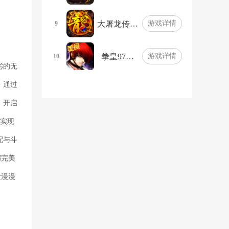
大屠龙传…
游戏详情
9
拳皇97…
游戏详情
10
劣的无
，通过
，开启
练实现
配与斗
都完美
让漫漫