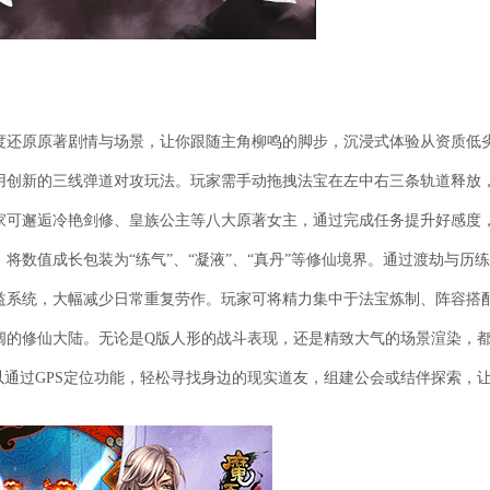
度还原原著剧情与场景，让你跟随主角柳鸣的脚步，沉浸式体验从资质低
用创新的三线弹道对攻玩法。玩家需手动拖拽法宝在左中右三条轨道释放
家可邂逅冷艳剑修、皇族公主等八大原著女主，通过完成任务提升好感度
将数值成长包装为“练气”、“凝液”、“真丹”等修仙境界。通过渡劫与历
益系统，大幅减少日常重复劳作。玩家可将精力集中于法宝炼制、阵容搭
阔的修仙大陆。无论是Q版人形的战斗表现，还是精致大气的场景渲染，
以通过GPS定位功能，轻松寻找身边的现实道友，组建公会或结伴探索，