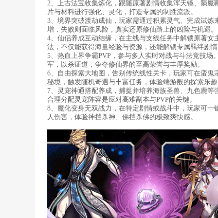
2、上古法宝收集炼化，跟随原著剧情收集浑天镜、陨魔
片与材料进行强化、灵化，打造专属的制胜流派。
3、境界突破渡劫成仙，玩家需通过积累灵气、完成试炼
增，失败则面临风险，真实还原修仙路上的凶险与机遇。
4、仙侣养成互动结缘，在主线与支线任务中解锁原著女
法，不仅能获得海量经验与资源，还能解锁专属羁绊剧情
5、热血上界争霸PVP，参与多人实时对战与斗法竞技
军，以杀证道，争夺修仙界的至高荣誉与丰厚奖励。
6、自由探索大地图，告别传统线性关卡，玩家可在蛮鬼
秘境，触发随机奇遇与丰富任务，体验端游般的探索乐趣
7、灵宠神通搭配养成，捕捉并培养海族圣兽、九色鹿等
合理分配灵宠阵容是应对高难副本与PVP的关键。
8、魔化变身无双战力，在特定剧情或战斗中，玩家可一
人伤害，体验神挡杀神、佛挡杀佛的极致爽快感。