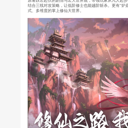
原著跌宕起伏的剧情与宏大世界观，带领玩家从凡人起步
结合三线对攻策略，让低阶修士也能越阶斩杀。更有“炉鼎
式、多维度的掌上修仙大世界。