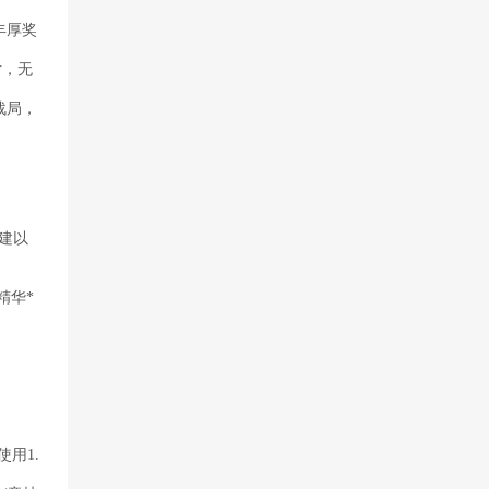
丰厚奖
片，无
战局，
创建以
精华*
用1.