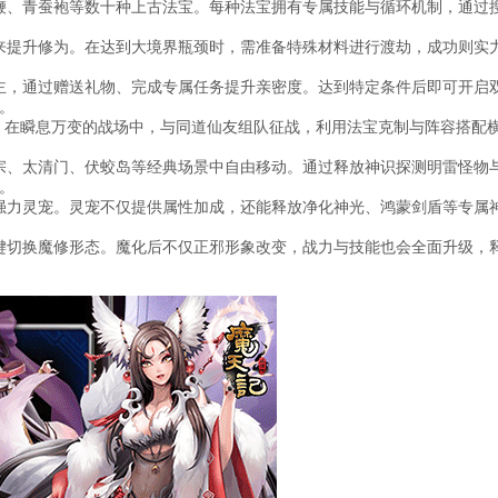
鞭、青蚕袍等数十种上古法宝。每种法宝拥有专属技能与循环机制，通过
来提升修为。在达到大境界瓶颈时，需准备特殊材料进行渡劫，成功则实
主，通过赠送礼物、完成专属任务提升亲密度。达到特定条件后即可开启
。
场。在瞬息万变的战场中，与同道仙友组队征战，利用法宝克制与阵容搭配
宗、太清门、伏蛟岛等经典场景中自由移动。通过释放神识探测明雷怪物
。
强力灵宠。灵宠不仅提供属性加成，还能释放净化神光、鸿蒙剑盾等专属
键切换魔修形态。魔化后不仅正邪形象改变，战力与技能也会全面升级，