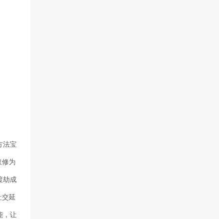
方法宝
取修为
渡劫成
社交延
能，让