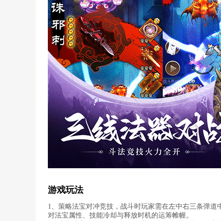
游戏玩法
1、策略法宝对冲竞技，战斗时玩家需在左中右三条弹道
对法宝属性、技能冷却与释放时机的运筹帷幄。