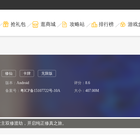
抢礼包
逛商城
攻略站
排行榜
游戏
修仙
卡牌
无限版
版本：
Android
评分：
8.6
备案号：
粤ICP备15107722号-10A
大小：
407.00M
女主双修渡劫，开启纯正修真之旅。