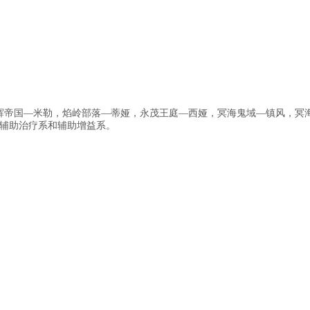
辉帝国—米勒，焰岭部落—蒂娅，永茂王庭—西娅，冥海鬼域—镇风，冥
辅助治疗系和辅助增益系。