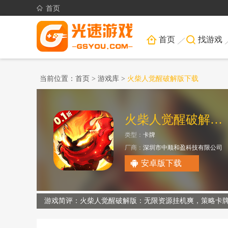
首页
首页
找游戏
当前位置：
首页
>
游戏库
>
火柴人觉醒破解版下载
火柴人觉醒破解版无限火柴
类型：
卡牌
厂商：
深圳市中顺和盈科技有限公司
大小：
710.00M
安卓版下载
游戏简评：火柴人觉醒破解版：无限资源挂机爽，策略卡