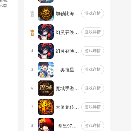
松应
和新
加勒比海…
游戏详情
幻灵召唤…
游戏详情
幻灵召唤…
游戏详情
4
奥拉星
游戏详情
5
魔域手游…
游戏详情
6
大屠龙传…
游戏详情
7
拳皇97…
游戏详情
8