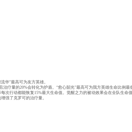
隙流华”最高可为友方英雄。
且治疗量的20%会转化为护盾。“愈心韶光”最高可为我方英雄生命比例最
标每次行动都能恢复15%最大生命值。觉醒之力的被动效果会在全队生命
的增强了克罗可的治疗量。