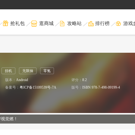
抢礼包
逛商城
攻略站
排行榜
游戏
挂机
无限抽
零氪
版本：
Android
评分：
8.2
备案号：
粤ICP备15109539号-7A
版号：
ISBN 978-7-498-09199-4
牌视觉燃！