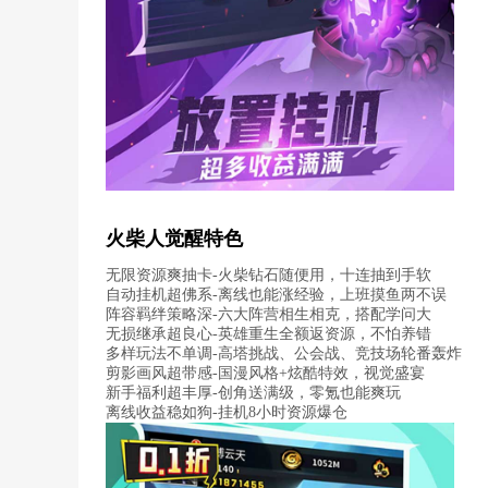
火柴人觉醒特色
无限资源爽抽卡-火柴钻石随便用，十连抽到手软
自动挂机超佛系-离线也能涨经验，上班摸鱼两不误
阵容羁绊策略深-六大阵营相生相克，搭配学问大
无损继承超良心-英雄重生全额返资源，不怕养错
多样玩法不单调-高塔挑战、公会战、竞技场轮番轰炸
剪影画风超带感-国漫风格+炫酷特效，视觉盛宴
新手福利超丰厚-创角送满级，零氪也能爽玩
离线收益稳如狗-挂机8小时资源爆仓