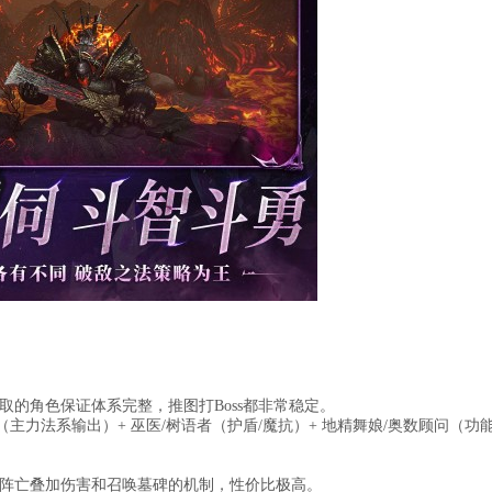
的角色保证体系完整，推图打Boss都非常稳定。
（主力法系输出）+ 巫医/树语者（护盾/魔抗）+ 地精舞娘/奥数顾问（功
阵亡叠加伤害和召唤墓碑的机制，性价比极高。