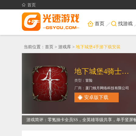
首页
首页
找游戏
当前位置：
首页
>
游戏库
>
地下城堡4手游下载安装
地下城堡4骑士与破碎编年史
类型：
冒险
厂商：
厦门烛月网络科技有限公司
大小：
388.76M
安卓版下载
游戏简评：零氪抽卡全员SS，全英雄等级共享，单手竖屏