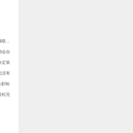
抽取，
都会自
决定装
也没有
会影响
轻松完