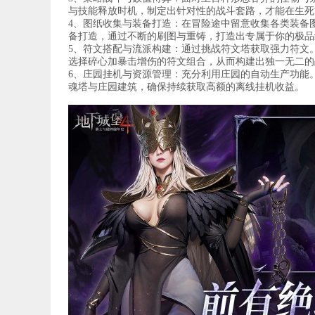
与技能释放时机，制定出针对性的战斗套路，才能在生死
4、图纸收集与装备打造：在冒险途中留意收集各类装备
备打造，通过不断的刷图与重铸，打造出专属于你的极品
5、符文搭配与流派构建：通过挑战符文塔获取强力符文
选择碎心加暴击增伤的符文组合，从而构建出独一无二的
6、庄园挂机与资源管理：充分利用庄园的自动生产功能
魂塔与庄园建筑，确保持续获取高额的离线挂机收益。