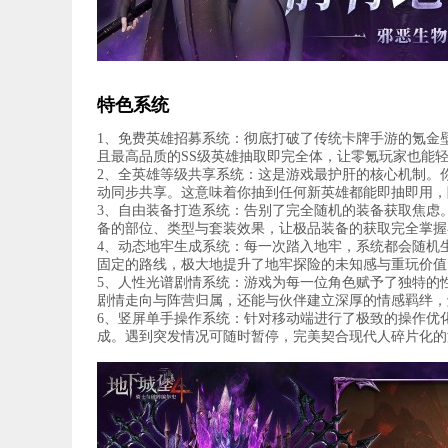
特色系统
1、免费英雄招募系统：彻底打破了传统卡牌手游的氪金
且最高品质的SS级英雄抽取即完全体，让零氪玩家也能
2、全英雄等级共享系统：这是游戏最护肝的核心机制。
动同步共享。这意味着你抽到任何新英雄都能即抽即用，
3、自由装备打造系统：告别了完全随机的装备获取焦虑
备的部位、类型与套装效果，让极品装备的获取完全掌握
4、动态地牢生成系统：每一次踏入地牢，系统都会随机
固定的路线，极大地提升了地牢探险的未知感与重玩价值
5、人性光谱剧情系统：游戏为每一位角色赋予了独特的
剧情走向与阵营归属，还能与伙伴建立深厚的情感羁绊，
6、竖屏单手操作系统：针对移动端进行了极致的操作优
成。遇到突发情况可随时暂停，完美契合现代人碎片化的