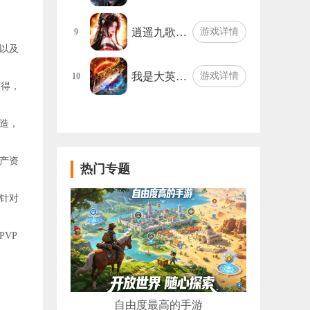
逍遥九歌…
游戏详情
9
以及
我是大英…
游戏详情
10
获得，
造，
产资
热门专题
针对
VP
自由度最高的手游