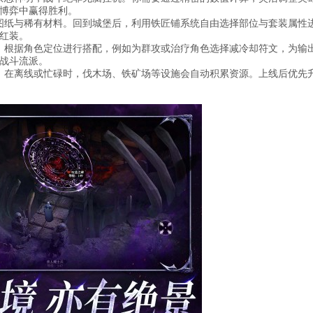
博弈中赢得胜利。
图纸与稀有材料。回到城堡后，利用铁匠铺系统自由选择部位与套装属性
红装。
。根据角色定位进行搭配，例如为群攻或治疗角色选择减冷却符文，为输
战斗流派。
。在离线或忙碌时，伐木场、铁矿场等设施会自动积累资源。上线后优先