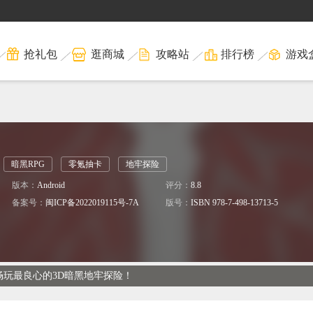
抢礼包
逛商城
攻略站
排行榜
游戏
暗黑RPG
零氪抽卡
地牢探险
版本：
Android
评分：
8.8
备案号：
闽ICP备2022019115号-7A
版号：
ISBN 978-7-498-13713-5
畅玩最良心的3D暗黑地牢探险！