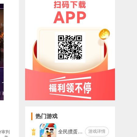
热门游戏
全民掼蛋…
游戏详情
身审判