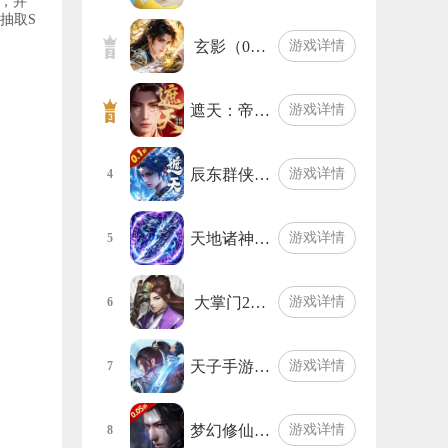
，并
抽取S
玄影（0…
游戏详情
遮天：帝…
游戏详情
辰东群侠…
游戏详情
4
天地诸神…
游戏详情
5
大掌门2…
游戏详情
6
天子手游…
游戏详情
7
梦幻修仙…
游戏详情
8