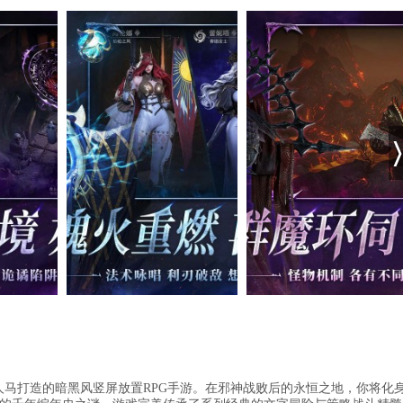
人马打造的暗黑风竖屏放置RPG手游。在邪神战败后的永恒之地，你将化