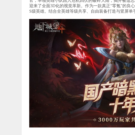
官，率领英雄小队踏入危机四伏的破碎大陆，揭开被遗忘
迎来了全面3D化的视觉革新。作为一款真正“零氪”的良
S级英雄。结合全英雄等级共享、自由装备打造与竖屏单