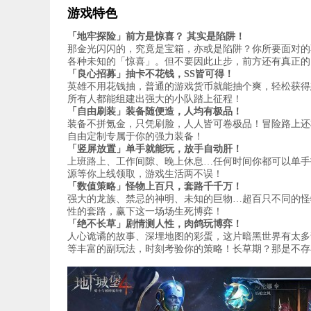
游戏特色
「地牢探险」前方是惊喜？ 其实是陷阱！
那金光闪闪的，究竟是宝箱，亦或是陷阱？你所要面对的
各种未知的「惊喜」。但不要因此止步，前方还有真正的
「良心招募」抽卡不花钱，SS皆可得！
英雄不用花钱抽，普通的游戏货币就能抽个爽，轻松获得
所有人都能组建出强大的小队踏上征程！
「自由刷装」装备随便造，人均有极品！
装备不拼氪金，只凭刷脸，人人皆可卷极品！冒险路上还
自由定制专属于你的强力装备！
「竖屏放置」单手就能玩，放手自动肝！
上班路上、工作间隙、晚上休息…任何时间你都可以单手
源等你上线领取，游戏生活两不误！
「数值策略」怪物上百只，套路千千万！
强大的龙族、禁忌的神明、未知的巨物…超百只不同的怪
性的套路，赢下这一场场生死博弈！
「绝不长草」剧情测人性，肉鸽玩博弈！
人心诡谲的故事、深埋地图的彩蛋，这片暗黑世界有太多
等丰富的副玩法，时刻考验你的策略！长草期？那是不存