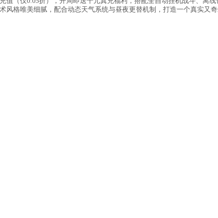
值（仅0.05折），开局即送千元真充福利，搭配全自动挂机战斗、离线
术风格唯美细腻，配合动态天气系统与昼夜更替机制，打造一个真实又奇