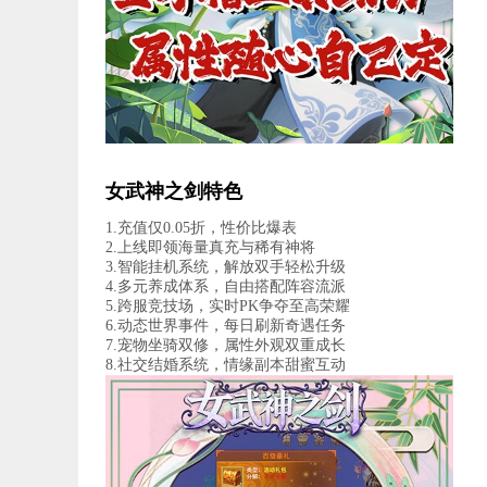
女武神之剑特色
1.充值仅0.05折，性价比爆表
2.上线即领海量真充与稀有神将
3.智能挂机系统，解放双手轻松升级
4.多元养成体系，自由搭配阵容流派
5.跨服竞技场，实时PK争夺至高荣耀
6.动态世界事件，每日刷新奇遇任务
7.宠物坐骑双修，属性外观双重成长
8.社交结婚系统，情缘副本甜蜜互动