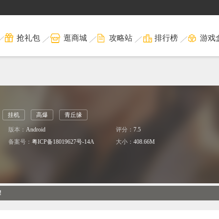
抢礼包
逛商城
攻略站
排行榜
游戏
挂机
高爆
青丘缘
版本：
Android
评分：
7.5
备案号：
粤ICP备18019627号-14A
大小：
408.66M
！