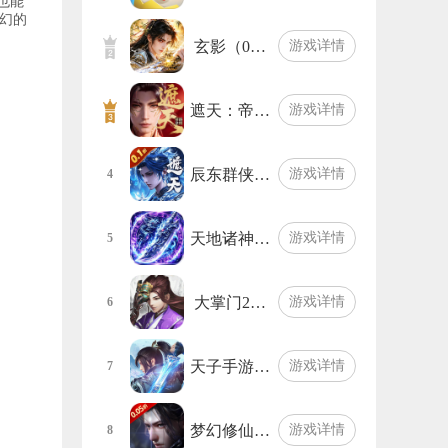
也能
幻的
玄影（0…
游戏详情
遮天：帝…
游戏详情
辰东群侠…
游戏详情
4
天地诸神…
游戏详情
5
大掌门2…
游戏详情
6
天子手游…
游戏详情
7
梦幻修仙…
游戏详情
8