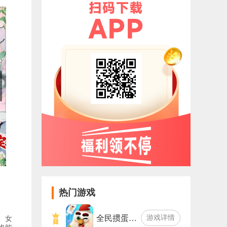
热门游戏
全民掼蛋…
游戏详情
、女