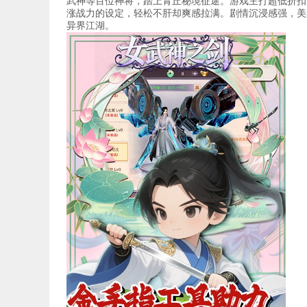
武神等百位神将，踏上青丘秘境征途。游戏主打超低折扣充
涨战力的设定，轻松不肝却爽感拉满。剧情沉浸感强，美
异界江湖。