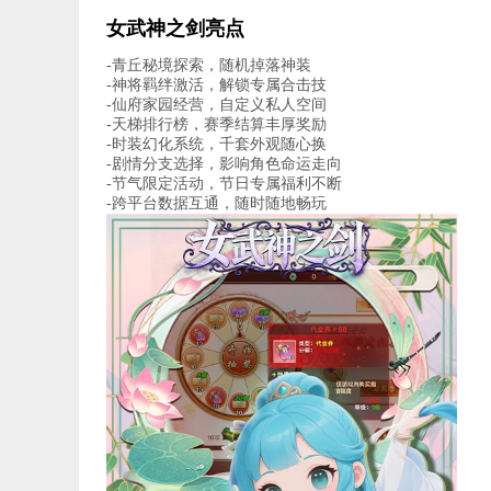
女武神之剑亮点
-青丘秘境探索，随机掉落神装
-神将羁绊激活，解锁专属合击技
-仙府家园经营，自定义私人空间
-天梯排行榜，赛季结算丰厚奖励
-时装幻化系统，千套外观随心换
-剧情分支选择，影响角色命运走向
-节气限定活动，节日专属福利不断
-跨平台数据互通，随时随地畅玩