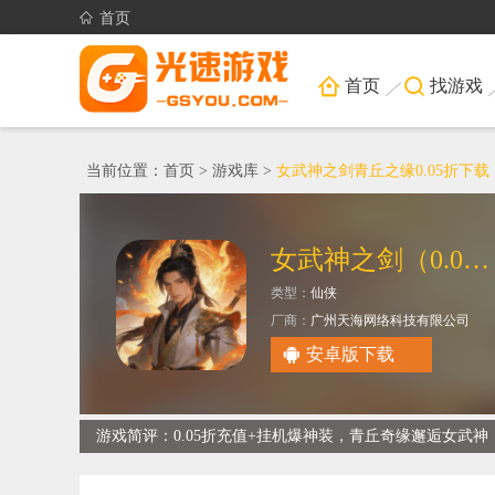
首页
首页
找游戏
当前位置：
首页
>
游戏库
>
女武神之剑青丘之缘0.05折下载
女武神之剑（0.05折青丘之缘）
类型：
仙侠
厂商：
广州天海网络科技有限公司
安卓版下载
游戏简评：0.05折充值+挂机爆神装，青丘奇缘邂逅女武神