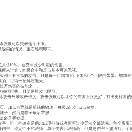
必杀强度可以突破这个上限。
被躲闪的情况。宝石堆积即可。
克加成10%。被克制减少对应的伤害。
杀强度来计算，练级命中和反击基本可以无视。
级都只有70%的攻击。只是每一阶增加1个下限和1个上限的蛋蛋。增加最
存的。可谓一招鲜吃遍天。
过万伤害的技能之一。
宫都很吃香。只要硬堆攻击即可。
品除攻击外堆攻击强度。攻击强度可以让你的伤害上限更好，打出更好看的
石。加点方面就是单纯的敏攻。每级2点攻击2点敏捷。
鞋子，然后是帽子最后衣服。
是必杀和敏捷。
数字，唯一的确定是偶尔出现打偏或者蛋蛋过少无法全部清完。每个蛋蛋
补伤害。稳定性不如法师，单个伤害比法师高。但是总伤害不如法师。个