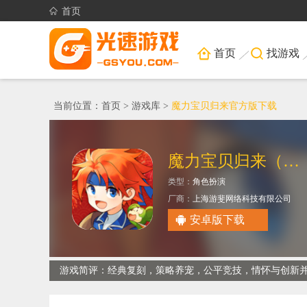
首页
首页
找游戏
当前位置：
首页
>
游戏库
>
魔力宝贝归来官方版下载
魔力宝贝归来（正版官方授权-硬核服）
类型：
角色扮演
厂商：
上海游斐网络科技有限公司
大小：
147.39M
安卓版下载
游戏简评：经典复刻，策略养宠，公平竞技，情怀与创新