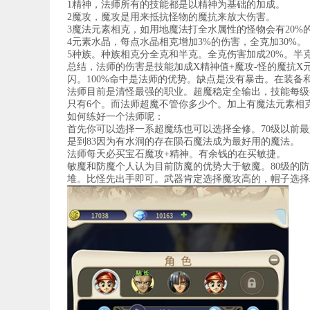
1精神，法师所有的技能都是以精神为基础的加成。
2魔攻，魔攻是用来抵抗怪物的魔抗来放大伤害。
3魔法元素相克，如用地魔法打全水属性的怪物会有20%
4元素水晶，每点水晶相克增加3%的伤害，全克加30%。
5种族。种族相克分全克和半克。全克伤害加成20%。半
总结，法师的伤害是技能加成X精神值+魔攻-怪的魔抗X元
闪。100%命中是法师的优势。缺点是没有暴击。在装备
法师目前是清怪最强的职业。超魔稳定全输出，技能每级都
只有6个。而法师超魔不管你多少个。加上有魔法元素相
如何练好一个法师呢：
首先你可以选择一系超魔练也可以选择全修。70级以前最
是到83因为有水洞的存在陨石魔法成为最好用的魔法。
法师每天必买宝石魔攻+精神。有余钱的在买敏捷。
敏魔和防魔个人认为目前防魔的优势大于敏魔。80级的防
堆。比怪先出手即可。武器肯定选择魔攻高的，帽子选择