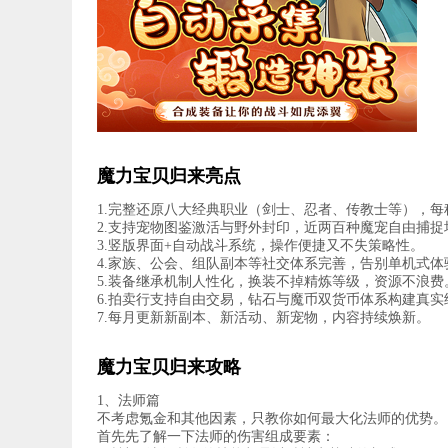
魔力宝贝归来亮点
1.完整还原八大经典职业（剑士、忍者、传教士等），
2.支持宠物图鉴激活与野外封印，近两百种魔宠自由捕捉
3.竖版界面+自动战斗系统，操作便捷又不失策略性。
4.家族、公会、组队副本等社交体系完善，告别单机式体
5.装备继承机制人性化，换装不掉精炼等级，资源不浪费
6.拍卖行支持自由交易，钻石与魔币双货币体系构建真实
7.每月更新新副本、新活动、新宠物，内容持续焕新。
魔力宝贝归来攻略
1、法师篇
不考虑氪金和其他因素，只教你如何最大化法师的优势。
首先先了解一下法师的伤害组成要素：