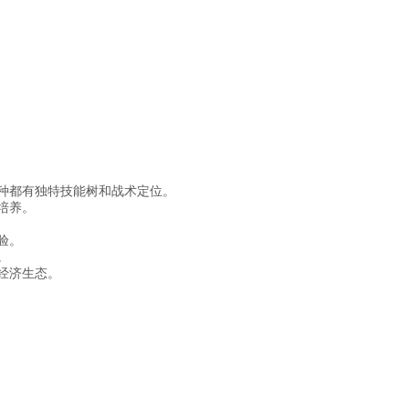
每种都有独特技能树和战术定位。
培养。
验。
。
经济生态。