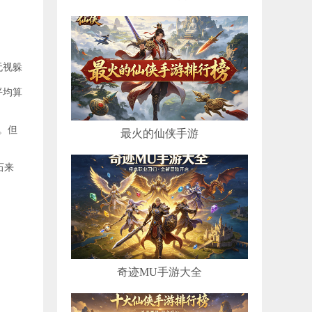
无视躲
平均算
。但
最火的仙侠手游
石来
奇迹MU手游大全