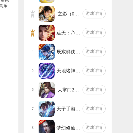
新鲜感
真乐
玄影（0…
游戏详情
遮天：帝…
游戏详情
辰东群侠…
游戏详情
4
天地诸神…
游戏详情
5
大掌门2…
游戏详情
6
天子手游…
游戏详情
7
梦幻修仙…
游戏详情
8