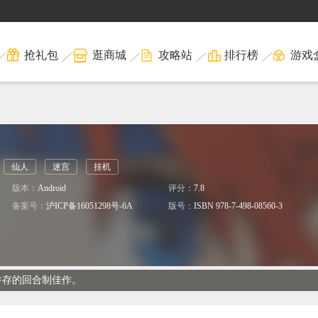
抢礼包
逛商城
攻略站
排行榜
游戏
仙人
迷宫
挂机
版本：
Android
评分：
7.8
备案号：
沪ICP备16051298号-6A
版号：
ISBN 978-7-498-08560-3
并存的回合制佳作。