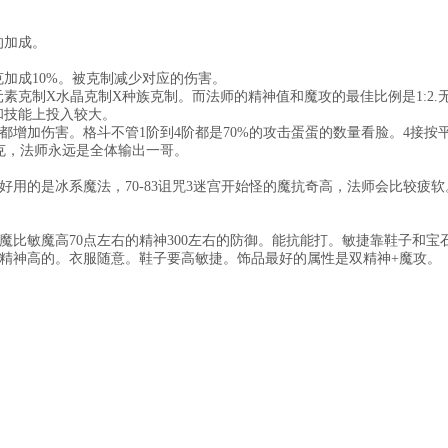
的加成。
克加成10%。被克制减少对应的伤害。
素克制X水晶克制X种族克制。而法师的精神值和魔攻的最佳比例是1:2.
和技能上投入较大。
增加伤害。格斗不管1阶到4阶都是70%的攻击蛋蛋的数量看脸。4接按
克，法师永远是全体输出一哥。
好用的是冰系魔法，70-83诅咒3迷宫开始怪的魔抗奇高，法师会比较疲软
魔比敏魔高70点左右的精神300左右的防御。能抗能打。敏捷靠鞋子和宝
精神高的。衣服随意。鞋子要高敏捷。饰品最好的属性是双精神+魔攻。