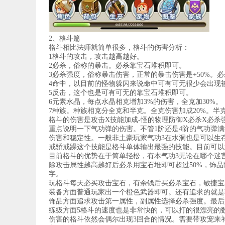
2、格斗篇
格斗相比法师就简单很多，格斗的伤害分析：
1格斗的攻击，攻击越高越好。
2必杀，俗称的暴击。必杀靠宝石堆积即可。
3必杀强度，俗称暴击伤害，正常的暴击伤害是+50%。
4命中，以目前的怪物躲闪来说命中可有可无很少会出现
5反击，这个也是可有可无的靠宝石堆积即可。
6元素水晶，每点水晶相克增加3%的伤害，全克加30%。
7种族。种族相克分全克和半克。全克伤害加成20%。半
格斗的伤害是攻击X技能加成-怪的物理防御X必杀X必
重点说明一下气功弹的伤害。不管1阶还是4阶的气功弹满
伤害和稳定性。一般非土豪玩家气功3在水洞也是可以生
戒骄戒躁这个技能是格斗单体输出最强的技能。目前可以
目前格斗的优势在于简单轻松，有本气功3无论在哪个迷
除攻击属性越高越好后必杀用宝石堆即可超过50%，饰
字。
玩格斗每天必买攻击宝石，有余钱后买必杀宝石，敏捷宝
装备方面普通玩家出一个橙色武器即可。还有追求的就是
饰品方面追求攻击第一属性，副属性选择必杀强度。最后
练级方面5格斗的速度也是非常快的，可以打的很漂亮的
伤害的格斗依然会偶尔出现3回合的情况。需要带攻宠来