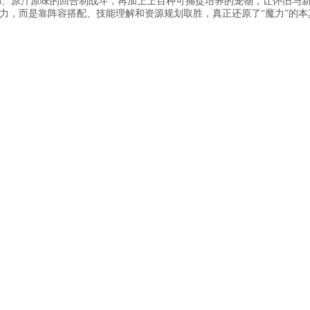
M、原汁原味的回合制战斗，再加上上百种可捕捉培养的宠物，让怀旧与
力，而是靠阵容搭配、技能理解和资源规划取胜，真正还原了“魔力”的本