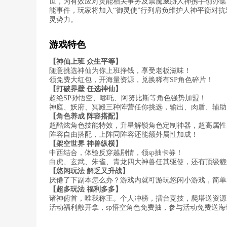
世，为有效应对灵能相关事务及祟魔威胁人神携手创办集
能事件，玩家将加入“御灵使”行列肩负维护人神平衡对
灵势力。
游戏特色
【神仙上班 众生平等】
随意挑选神仙为你上班挣钱，享受老板滋味！
领免费大红包，开海量资源，兑换稀有SP角色碎片！
【打破界壁 任选神仙】
超绝SP孙悟空、哪吒、阿努比斯等角色强势加盟！
神庭、妖府、冥殿三种阵营任你挑选，输出、肉盾、辅助
【角色养成 阵容搭配】
超酷炫角色技能特效，升星解锁角色定制神器，超高属性
阵容自由搭配，上阵同阵容还能额外属性加成！
【架空世界 神兽纵横】
中西结合，体验反穿越剧情，领sp抽卡券！
白虎、玄武、朱雀、青龙四大神兽任其驱使，还有顶级貔
【悠闲玩法 解乏又升战】
厌倦了下副本怎么办？游戏内就可游玩悠闲小游戏，简单
【超多玩法 福利多多】
诸神俯首，唯我称王。个人冲榜，擂台竞技，爬塔送资源
活动福利敞开拿，sp悟空角色免费抽，参与活动免费送海