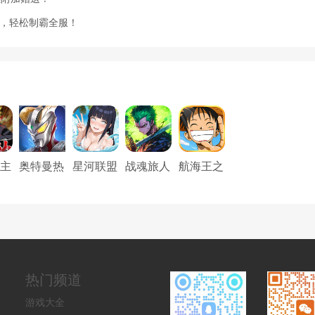
”，轻松制霸全服！
主
奥特曼热
星河联盟
战魂旅人
航海王之
5折
血英雄官
（0.1折
能力觉醒
金
方版
每日64
8）
热门频道
游戏大全