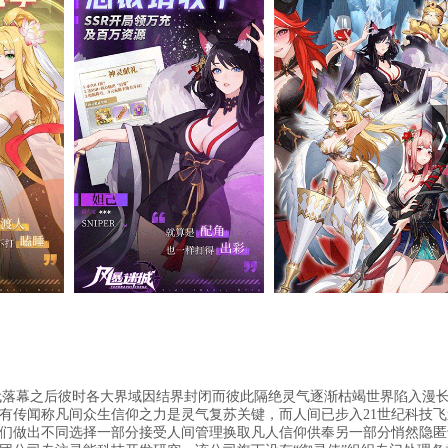
代落幕之后彼时各大界域因结界封闭而彼此隔绝灵气逐渐枯竭世界陷入漫
有传闻称凡间众生信仰之力是灵气复苏关键，而人间已步入21世纪科技飞
们做出不同选择一部分接受人间管理换取凡人信仰供奉另一部分悄然隐匿