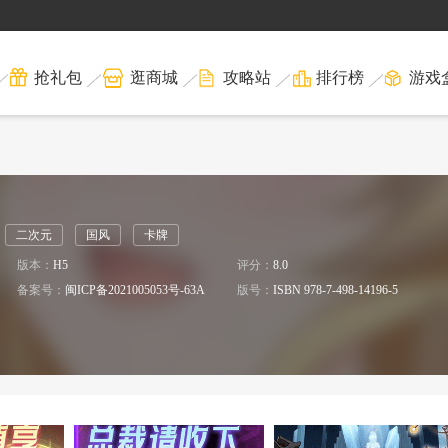
抢礼包
逛商城
攻略站
排行榜
游戏
二次元
国风
卡牌
版本：
H5
评分：
8.0
备案号：
闽ICP备2021005053号-63A
版号：
ISBN 978-7-498-14196-5