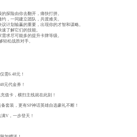
级的探险由你去翻开，痛快打拼。
邀约，一同建立团队，共渡难关。
决议计划输赢的重要，出现你的才智和谋略。
快速了解它们的技能。
家需求尽可能多的提升卡牌等级。
够轻松战胜对手。
仅需6.48元！
48元代金券！
万元充值卡，横扫主线就在此刻！
装备套装，更有SP神话英雄自选豪礼不断！
达满V，一步登天！
雄附加赠送！