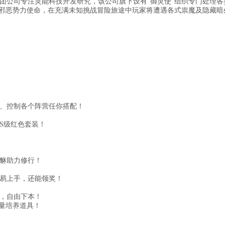
团公司专注灵能科技开发研究，该公司旗下设有“御灵使”组织专门处理各
抗邪恶势力使命，在充满未知挑战冒险旅途中玩家将遭遇各式祟魔及隐藏暗
、控制各个阵营任你搭配！
S级红色套装！
貅助力修行！
易上手，还能领奖！
，自由下本！
量培养道具！