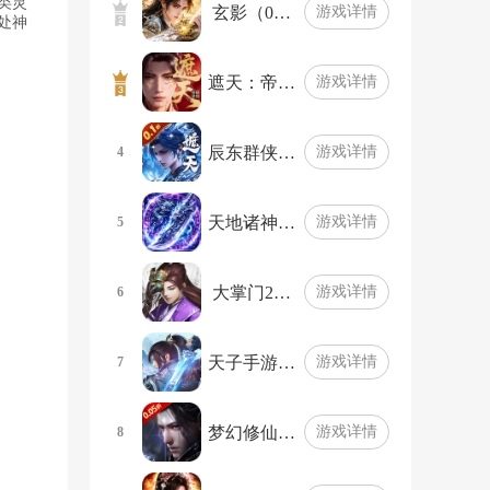
类灵
玄影（0…
游戏详情
处神
遮天：帝…
游戏详情
辰东群侠…
游戏详情
4
天地诸神…
游戏详情
5
大掌门2…
游戏详情
6
天子手游…
游戏详情
7
梦幻修仙…
游戏详情
8