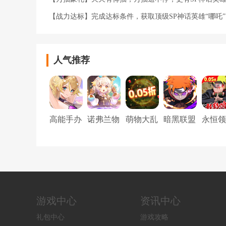
【战力达标】完成达标条件，获取顶级SP神话英雄“哪吒
人气推荐
高能手办
诺弗兰物
萌物大乱
暗黑联盟
永恒领
团
语
斗（口袋
（火影忍
（0.0
妖怪0.05
者）
双倍代
折）
买断）
游戏中心
资讯中心
礼包中心
游戏攻略