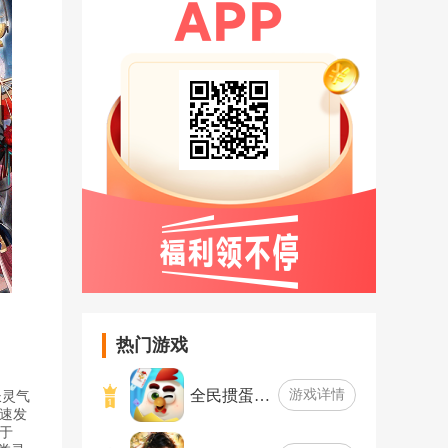
热门游戏
全民掼蛋…
游戏详情
长灵气
速发
于