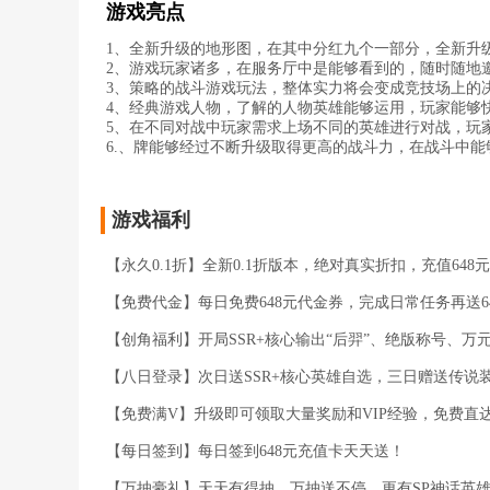
游戏亮点
1、全新升级的地形图，在其中分红九个一部分，全新升
2、游戏玩家诸多，在服务厅中是能够看到的，随时随地
3、策略的战斗游戏玩法，整体实力将会变成竞技场上的
4、经典游戏人物，了解的人物英雄能够运用，玩家能够
5、在不同对战中玩家需求上场不同的英雄进行对战，玩
6.、牌能够经过不断升级取得更高的战斗力，在战斗中能
游戏福利
【永久0.1折】全新0.1折版本，绝对真实折扣，充值648元
【免费代金】每日免费648元代金券，完成日常任务再送6
【创角福利】开局SSR+核心输出“后羿”、绝版称号、
【八日登录】次日送SSR+核心英雄自选，三日赠送传说
【免费满V】升级即可领取大量奖励和VIP经验，免费直
【每日签到】每日签到648元充值卡天天送！
【万抽豪礼】天天有得抽，万抽送不停，更有SP神话英