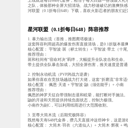
上线就送每日648代金券，相当于每天白嫖一份顶级大
之队，体验那种全屏大招清场、战力秒速破亿的激爽快感
河联盟（0.1折每日648）下载，喜欢火影忍者的朋友们
星河联盟（0.1折每日648）阵容推荐
1. 暴力输出流（首推，推图爬塔极速）
这套阵容利用超高的爆发伤害直接清场，是0.1折版本最
核心配置： 宇智波·斑（秽土转生）+ 宇智波·带土（十尾
推荐理由：
斑和柱间有“宿命对决”羁绊，大幅提升全队攻击和生命。
带土提供全队暴击加成，大招全屏伤害，推关速度是普通
2. 控制永动机流（PVP跨战力逆袭）
如果你喜欢在竞技场越战力打大佬，这套“折磨流”非常适
核心配置： 佩恩·天道 + 宇智波·鼬（须佐能乎）+ 小南
推荐理由：
佩恩的神罗天征自带强制击退和眩晕，能打断对手施法。
鼬的月读和天照提供持续负面状态，控制力极强。
小南作为副C，可以利用纸雨进行大范围收割。
3. 至尊大筒木流（后期究极阵容）
既然每天有648代金券，攒几天直接冲这些神卡，这是游
核心配置： 大筒木·羽衣（六道仙人）+ 大筒木·辉夜 +