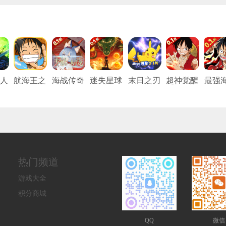
人
航海王之
海战传奇
迷失星球
末日之刃
超神觉醒
最强
能力觉醒
（伏妖回
（0.1折·
（口袋觉
（0.1折
团
合0.1
送超四悟
醒0.1
海贼王手
折）
空）
折）
游）
热门频道
游戏大全
积分商城
QQ
微信