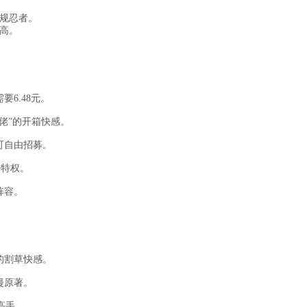
规忍者。
高。
要6.48元。
佬”的开箱快感。
可自由招募。
捷特权。
阵容。
的割草快感。
漫原著。
高手。