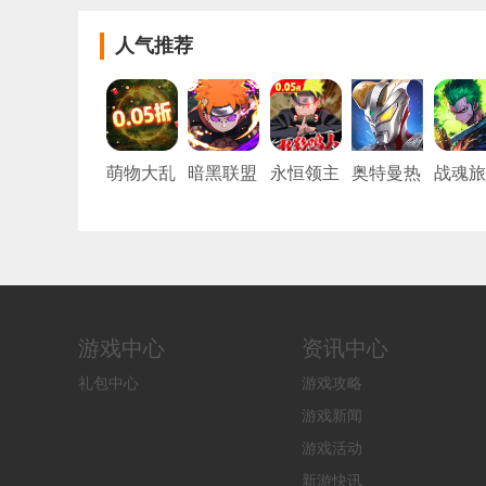
人气推荐
萌物大乱
暗黑联盟
永恒领主
奥特曼热
战魂旅
斗（口袋
（火影忍
（0.05折
血英雄官
妖怪0.05
者）
双倍代金
方版
折）
买断）
游戏中心
资讯中心
礼包中心
游戏攻略
游戏新闻
游戏活动
新游快讯