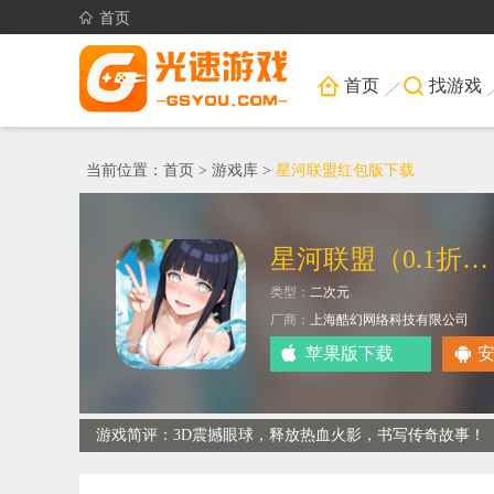
首页
首页
找游戏
当前位置：
首页
>
游戏库
>
星河联盟红包版下载
星河联盟（0.1折每日648）
类型：
二次元
厂商：
上海酷幻网络科技有限公司
苹果版下载
游戏简评：3D震撼眼球，释放热血火影，书写传奇故事！