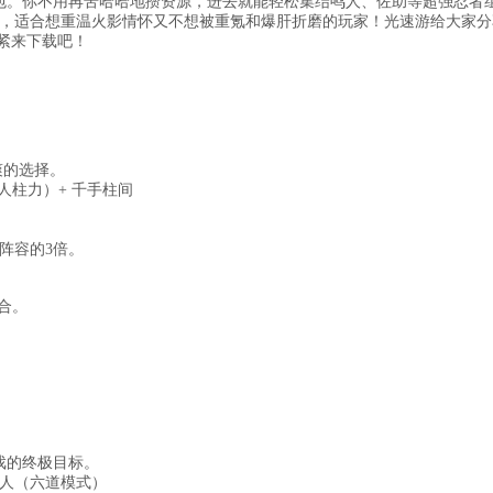
礼包。你不用再苦哈哈地攒资源，进去就能轻松集结鸣人、佐助等超强忍者
，适合想重温火影情怀又不想被重氪和爆肝折磨的玩家！光速游给大家分
赶紧来下载吧！
爽的选择。
人柱力）+ 千手柱间
阵容的3倍。
合。
戏的终极目标。
 鸣人（六道模式）