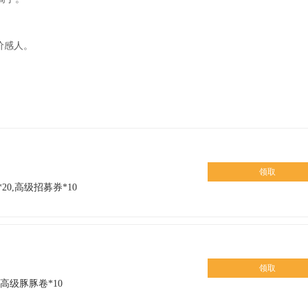
。
价感人。
）
领取
*20,高级招募券*10
）
领取
0,高级豚豚卷*10