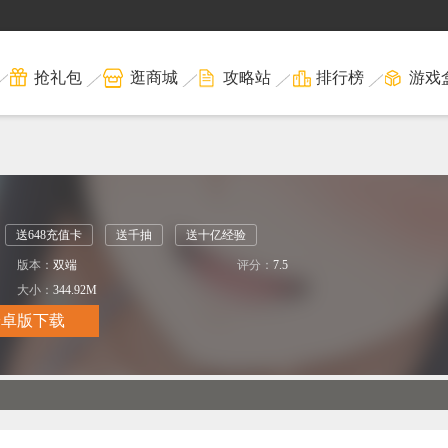
抢礼包
逛商城
攻略站
排行榜
游戏
送648充值卡
送千抽
送十亿经验
版本：
双端
评分：
7.5
大小：
344.92M
安卓版下载