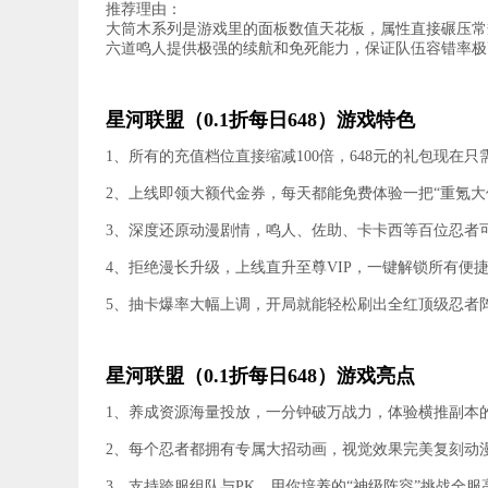
推荐理由：
大筒木系列是游戏里的面板数值天花板，属性直接碾压常
六道鸣人提供极强的续航和免死能力，保证队伍容错率极
星河联盟（0.1折每日648）游戏特色
1、所有的充值档位直接缩减100倍，648元的礼包现在只需
2、上线即领大额代金券，每天都能免费体验一把“重氪大
3、深度还原动漫剧情，鸣人、佐助、卡卡西等百位忍者
4、拒绝漫长升级，上线直升至尊VIP，一键解锁所有便
5、抽卡爆率大幅上调，开局就能轻松刷出全红顶级忍者
星河联盟（0.1折每日648）游戏亮点
1、养成资源海量投放，一分钟破万战力，体验横推副本
2、每个忍者都拥有专属大招动画，视觉效果完美复刻动
3、支持跨服组队与PK，用你培养的“神级阵容”挑战全服