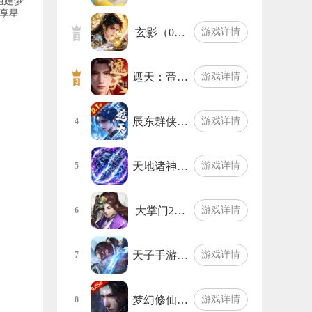
组建梦
享星
玄影（0…
游戏详情
遮天：帝…
游戏详情
辰东群侠…
游戏详情
4
天地诸神…
游戏详情
5
大掌门2…
游戏详情
6
天子手游…
游戏详情
7
梦幻修仙…
游戏详情
8