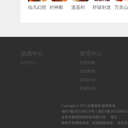
仙凡幻想
封神殿
逍遥剑
轩辕剑龙
万灵山
（0.1折
（0.05折
舞云山
之境
免费版）
高爆福利
（0.05折
版）
双倍代金
买断）
游戏中心
资讯中心
礼包中心
游戏攻略
游戏新闻
游戏活动
新游快讯
Copyright © 2025 光速游戏 版权所有
浙ICP备2025200325号-1
浙ICP备20252003
金华市极游智娱科技有限公司 地址：
抵制不良网络游戏，拒绝盗版游戏。 注意自