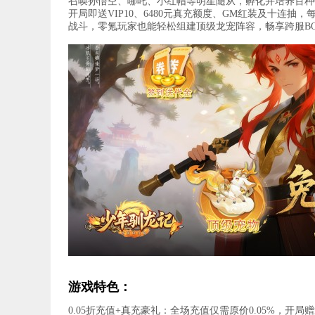
召唤孙悟空、哪吒、小红帽等明星随从，孵化并培养百种Q
开局即送VIP10、6480元真充额度、GM红装及十连
战斗，零氪玩家也能轻松组建顶级龙宠阵容，畅享跨服BO
游戏特色：
0.05折充值+真充豪礼：全场充值仅需原价0.05%，开