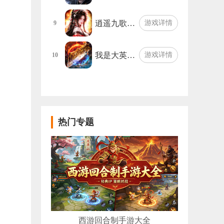
逍遥九歌…
游戏详情
9
我是大英…
游戏详情
10
热门专题
西游回合制手游大全