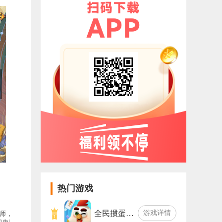
热门游戏
全民掼蛋…
游戏详情
师，