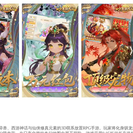
经异兽、西游神话与仙侠修真元素的3D萌系放置RPG手游。玩家将化身驯龙