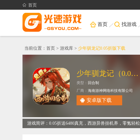
首页
首页
找游戏
当前位置：
首页
>
游戏库
>
少年驯龙记0.05折版下载
少年驯龙记（0.05折西游免费版）
类型：
回合制
厂商：
海南游神网络科技有限公司
大小：
473.21M
安卓版下载
游戏简评：0.05折送6480真充，西游异兽挂机养，零氪轻