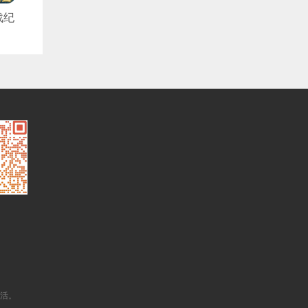
战纪
5折
版）
生活。