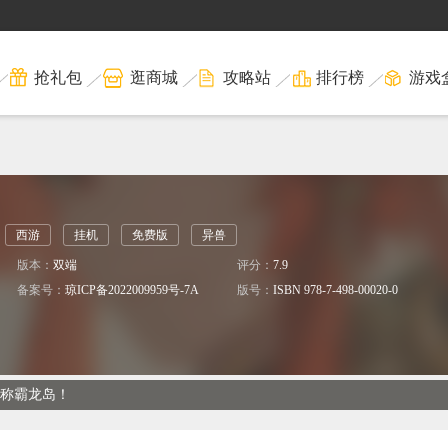
抢礼包
逛商城
攻略站
排行榜
游戏
西游
挂机
免费版
异兽
版本：
双端
评分：
7.9
备案号：
琼ICP备2022009959号-7A
版号：
ISBN 978-7-498-00020-0
松称霸龙岛！