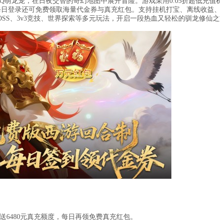
萌龙宠，在日夜交替的奇幻地图中展开冒险。游戏采用0.05折超低充值
抽，每日登录还可免费领取海量代金券与真充红包。支持挂机打宝、离线收益
SS、3v3竞技、世界探索等多元玩法，开启一段热血又轻松的驯龙修仙
局赠送6480元真充额度，每日再领免费真充红包。