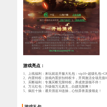
游戏亮点：
1、上线福利：来玩就送开服大礼包：vip10+超级礼包+G
2、内置特权：游戏内置折扣特权卡，开局激活全场充值0.
3、买断福利：专属买断无限特权，养成资源领不停！
4、万元红包：升级领万元真充，白嫖无限爽！
5、疯狂十抽：通关强送30连抽，心怡异兽直接领走！
游戏礼包