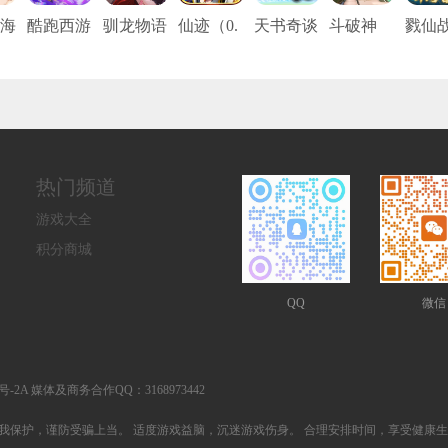
海
酷跑西游
驯龙物语
仙迹（0.
天书奇谈
斗破神
戮仙
（0.05折
（3.5折
05折打金
0.05
（0.05折
（0.0
免费版）
免费版）
免充版）
山海灵
盲盒
境）
热门频道
游戏大全
积分商城
QQ
微信
25号-2A 媒体及商务合作QQ：3168973442
我保护，谨防受骗上当。 适度游戏益脑，沉迷游戏伤身。 合理安排时间，享受健康