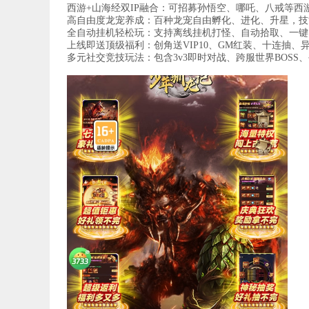
西游+山海经双IP融合：可招募孙悟空、哪吒、八戒等
高自由度龙宠养成：百种龙宠自由孵化、进化、升星，技
全自动挂机轻松玩：支持离线挂机打怪、自动拾取、一键
上线即送顶级福利：创角送VIP10、GM红装、十连抽、异
多元社交竞技玩法：包含3v3即时对战、跨服世界BOSS