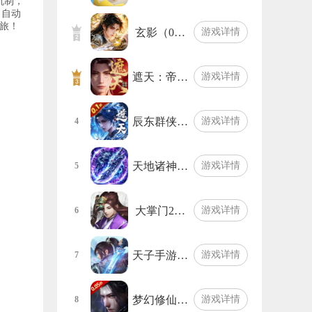
机制，
、自动
之旅！
玄影（0…
游戏详情
遮天：帝…
游戏详情
辰东群侠…
游戏详情
4
天地诸神…
游戏详情
5
大掌门2…
游戏详情
6
天子手游…
游戏详情
7
梦幻修仙…
游戏详情
8