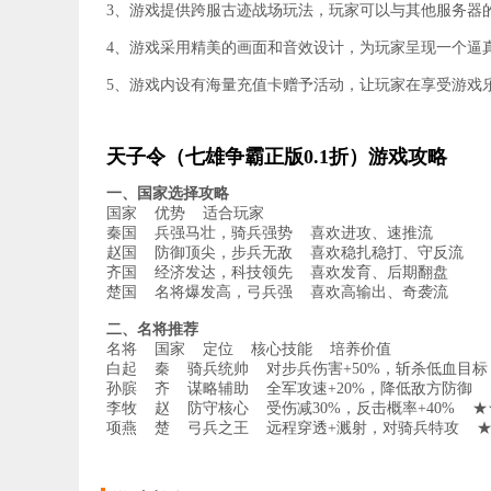
3、游戏提供跨服古迹战场玩法，玩家可以与其他服务器
4、游戏采用精美的画面和音效设计，为玩家呈现一个逼
5、游戏内设有海量充值卡赠予活动，让玩家在享受游戏
天子令（七雄争霸正版0.1折）游戏攻略
一、国家选择攻略
国家 优势 适合玩家
秦国 兵强马壮，骑兵强势 喜欢进攻、速推流
赵国 防御顶尖，步兵无敌 喜欢稳扎稳打、守反流
齐国 经济发达，科技领先 喜欢发育、后期翻盘
楚国 名将爆发高，弓兵强 喜欢高输出、奇袭流
二、名将推荐
名将 国家 定位 核心技能 培养价值
白起 秦 骑兵统帅 对步兵伤害+50%，斩杀低血目
孙膑 齐 谋略辅助 全军攻速+20%，降低敌方防御
李牧 赵 防守核心 受伤减30%，反击概率+40% 
项燕 楚 弓兵之王 远程穿透+溅射，对骑兵特攻 