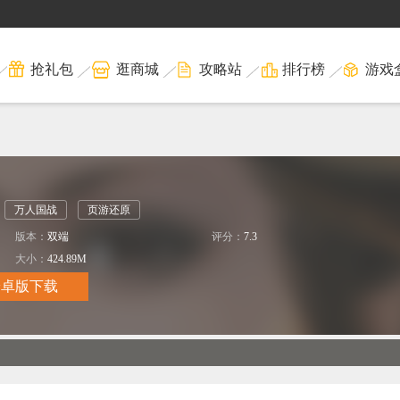
抢礼包
逛商城
攻略站
排行榜
游戏
万人国战
页游还原
版本：
双端
评分：
7.3
大小：
424.89M
安卓版下载