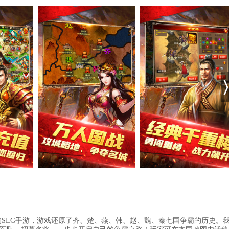
的SLG手游，游戏还原了齐、楚、燕、韩、赵、魏、秦七国争霸的历史。