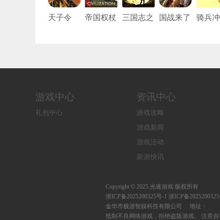
天子令
帝国权杖
三国志之
国战来了
骑兵冲
（七雄回
与文明
九州战
（3.5折
(最强
归0.05
免费版）
者)
折）
游戏中心
资讯中心
礼包中心
游戏攻略
游戏新闻
游戏活动
新游快讯
Copyright © 2025 光速游戏 版权所有
浙ICP备2025200325号-1
浙ICP备20252003
金华市极游智娱科技有限公司 地址：
抵制不良网络游戏，拒绝盗版游戏。 注意自