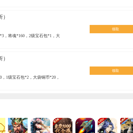
77
折）
领取
3，将魂*160，2级宝石包*1，大
折）
领取
0，1级宝石包*2，大袋铜币*20，