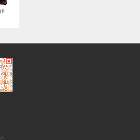
新世
05
甲觉
生活。