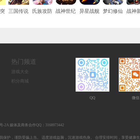
突
三国传说
氏族攻防
战神世纪
异星战舰
梦幻修仙
战神
王
战（策略
（0.1折
2（0.05
纪（0.
制胜）
三国万元
折秘境寻
折装
免费版）
宝）
醒）
热门频道
游戏大全
积分商城
QQ
微信
25号-2A 媒体及商务合作QQ：3168973442
我保护，谨防受骗上当。 适度游戏益脑，沉迷游戏伤身。 合理安排时间，享受健康