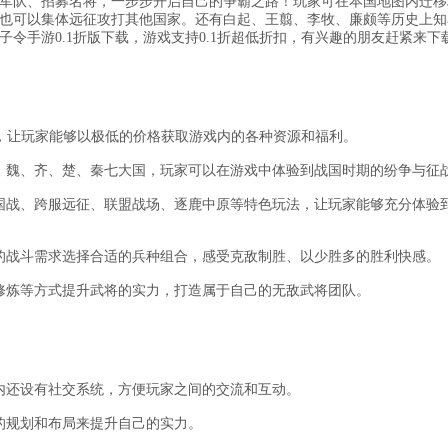
军队、招募名将，一步步开启自己的争霸之路！玩家可在本国地图内迁移
也可以集体远征攻打其他国家。还有白起、王翦、李牧、廉颇等历史上知
令手游0.1折版下载，游戏支持0.1折超低折扣，有兴趣的朋友赶紧来下
1元，让玩家能够以极低的价格获取游戏内的各种资源和福利。
、魏、齐、楚、秦七大国，玩家可以在游戏中体验到战国时期的纷争与征
国战、跨服远征、联盟战场、逐鹿中原等特色玩法，让玩家能够充分体验
的战斗需求选择合适的兵种组合，感受克敌制胜、以少胜多的胜利快感。
修炼等方式提升武将的实力，打造属于自己的无敌武将团队。
内还设有社交系统，方便玩家之间的交流和互动。
的规划和布局来提升自己的实力。