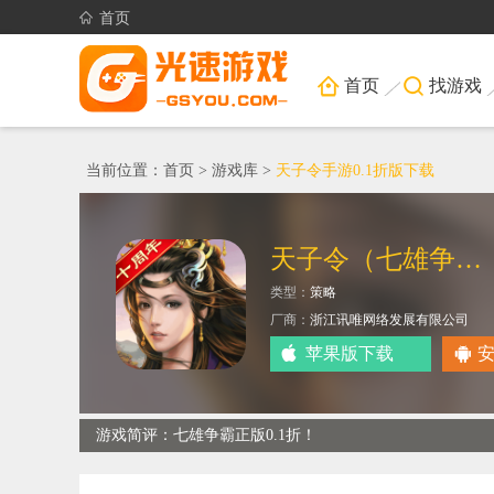
首页
首页
找游戏
当前位置：
首页
>
游戏库
>
天子令手游0.1折版下载
天子令（七雄争霸正版0.1折）
类型：
策略
厂商：
浙江讯唯网络发展有限公司
苹果版下载
游戏简评：七雄争霸正版0.1折！