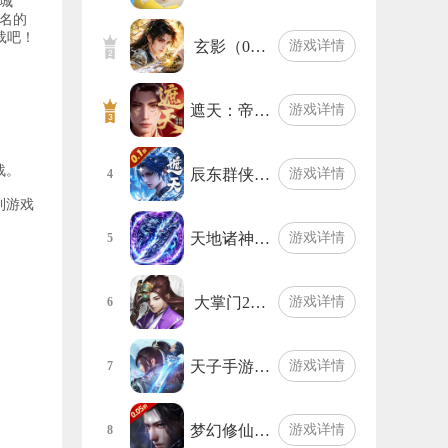
城
名的
载吧！
玄影（0…
游戏详情
遮天：帝…
游戏详情
战。
辰东群侠…
游戏详情
4
到游戏
天地诸神…
游戏详情
5
大掌门2…
游戏详情
6
天子手游…
游戏详情
7
梦幻修仙…
游戏详情
8