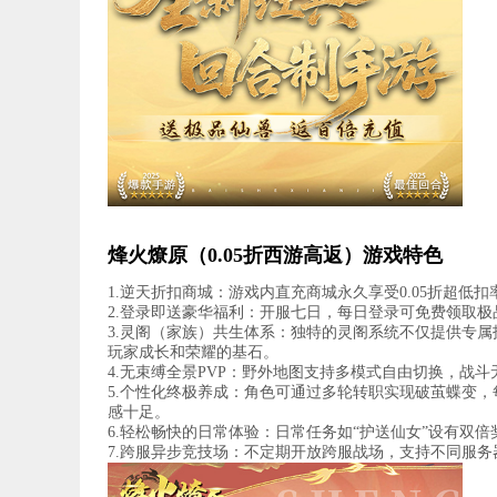
烽火燎原（0.05折西游高返）游戏特色
1.逆天折扣商城：游戏内直充商城永久享受0.05折超低
2.登录即送豪华福利：开服七日，每日登录可免费领取极
3.灵阁（家族）共生体系：独特的灵阁系统不仅提供专
玩家成长和荣耀的基石。
4.无束缚全景PVP：野外地图支持多模式自由切换，战
5.个性化终极养成：角色可通过多轮转职实现破茧蝶变
感十足。
6.轻松畅快的日常体验：日常任务如“护送仙女”设有双
7.跨服异步竞技场：不定期开放跨服战场，支持不同服