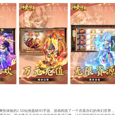
爽快体验的2.5D仙侠题材H5手游。游戏构筑了一个亦真亦幻的奇幻世界