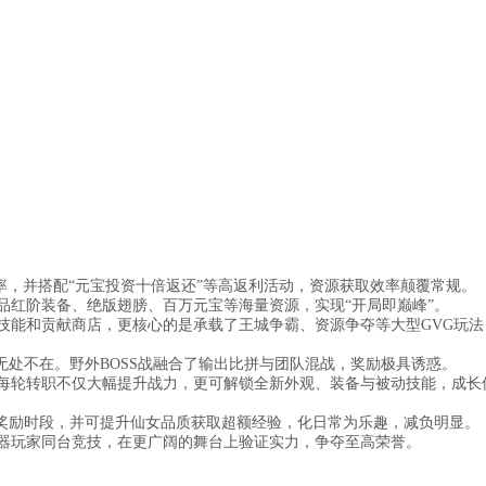
扣率，并搭配“元宝投资十倍返还”等高返利活动，资源获取效率颠覆常规。
品红阶装备、绝版翅膀、百万元宝等海量资源，实现“开局即巅峰”。
属技能和贡献商店，更核心的是承载了王城争霸、资源争夺等大型GVG玩法
斗无处不在。野外BOSS战融合了输出比拼与团队混战，奖励极具诱惑。
，每轮转职不仅大幅提升战力，更可解锁全新外观、装备与被动技能，成长
倍奖励时段，并可提升仙女品质获取超额经验，化日常为乐趣，减负明显。
务器玩家同台竞技，在更广阔的舞台上验证实力，争夺至高荣誉。