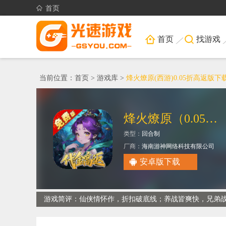
首页
首页
找游戏
当前位置：
首页
>
游戏库
>
烽火燎原(西游)0.05折高返版下
烽火燎原（0.05折西游高返）
类型：
回合制
厂商：
海南游神网络科技有限公司
安卓版下载
游戏简评：仙侠情怀作，折扣破底线；养战皆爽快，兄弟