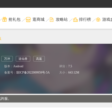
抢礼包
逛商城
攻略站
排行榜
游戏
载
万冲
送仙兽
高返
版本：
Android
评分：
7.5
备案号：
琼ICP备2022009959号-5A
大小：
643.12M
战跨服。