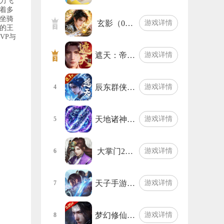
力飞
着多
坐骑
玄影（0…
游戏详情
的王
VP与
遮天：帝…
游戏详情
辰东群侠…
游戏详情
4
天地诸神…
游戏详情
5
大掌门2…
游戏详情
6
天子手游…
游戏详情
7
梦幻修仙…
游戏详情
8