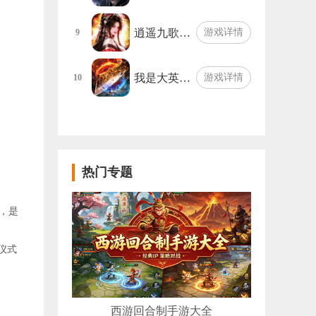
逍遥九歌…
游戏详情
9
我是大英…
游戏详情
10
热门专题
，是
仪式
西游回合制手游大全