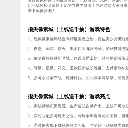
募百位风格迥异的像素英雄。包括青龙、九尾、露娜、路
启一场轻松又策略十足的异世界冒险！光速游给大家分享
来下载体验吧！
指尖像素城（上线送千抽）游戏特色
1、经典像素画风结合高精度角色立绘，百位美少女英雄
2、自然、寒霜、熔火、奥术四大阵营划分，英雄技能与
3、修复废墟解锁新区域，建设金币工坊、经验熔炉等资
4、等级、星级、符文、圣物四大成长维度，支持定制化
5、参与水晶争夺战、魔神讨伐、团队副本等活动，通过资
指尖像素城（上线送千抽）游戏亮点
1、离线持续积累资源，生产建筑自动产出，上线即可收获
2、实时匹配参与魔王之战，跨服争霸角逐冠军宝座，赛
3、通过探索地下城触发符文石板、与英雄互动解锁专属