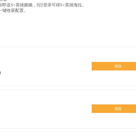
标即送S+英雄嫦娥，8日登录可得S+英雄海拉。
一键收获配置。
领取
0
领取