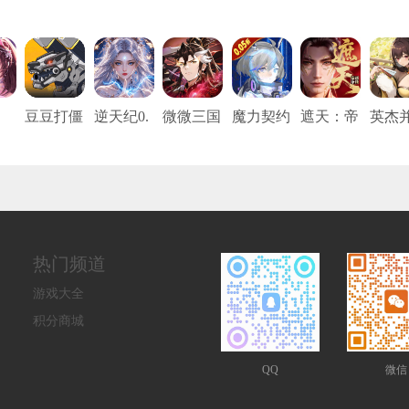
豆豆打僵
逆天纪0.
微微三国
魔力契约
遮天：帝
英杰
魂
尸（0.05
1折
（0.05折
（0.05折
路争锋
（0.1
5
折免充
打金版）
真充打金
免费
版）
版）
热门频道
游戏大全
积分商城
QQ
微信