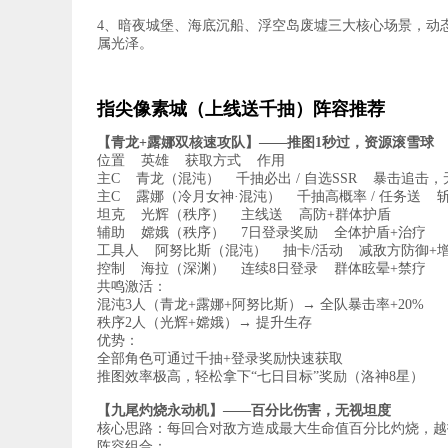
4、暗夜城堡、海底沉船、浮空岛废墟三大核心场景，动
属光泽。
指尖像素城（上线送千抽）阵容推荐
【青龙+露娜双核速攻队】——推图1秒过，资源滚雪球
位置 英雄 获取方式 作用
主C 青龙（混沌） 千抽必出 / 自选SSR 暴击追击
主C 露娜（冷月女神·混沌） 千抽高概率 / 任务送 
坦克 光辉（秩序） 主线送 高防+群体护盾
辅助 嫦娥（秩序） 7日登录奖励 全体护盾+治疗
工具人 阿努比斯（混沌） 抽卡/活动 减敌方防御+
控制 海拉（深渊） 连续8日登录 群体眩晕+禁疗
共鸣激活：
混沌3人（青龙+露娜+阿努比斯）→ 全队暴击率+20%
秩序2人（光辉+嫦娥）→ 提升生存
优势：
全部角色可通过千抽+登录奖励快速获取
推图效率极高，轻松拿下“七日目标”奖励（洛神8星）
【九尾灼烧永动机】——百分比伤害，无视坦度
核心思路：每回合对敌方造成最大生命值百分比灼烧，越
阵容组合：