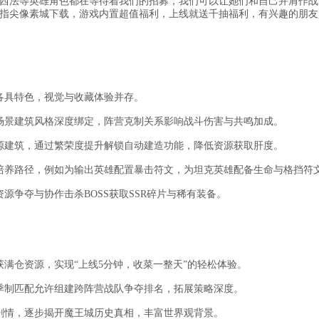
西法等英雄角色都在等待着我们的招募，我们可以让她们和自己并肩作战
指尖像素城下载，游戏内置超值福利，上线就送千抽福利，有兴趣的朋友
各具特色，视觉与收藏体验并存。
场景建筑风格深度绑定，阵营克制关系影响战斗伤害与共鸣加成。
源建筑，通过繁荣度提升解锁自动建造功能，降低资源获取肝度。
培养路径，例如为输出英雄配置暴击符文，为坦克英雄配备生命与格挡符
源争夺与协作击杀BOSS获取SSR碎片与稀有装备。
满仓资源，实现“上线5分钟，收菜一整天”的轻松体验。
季制匹配允许组建跨阵营战队争夺排名，拓展策略深度。
剧情，逐步揭开魔王城历史真相，丰富世界观背景。