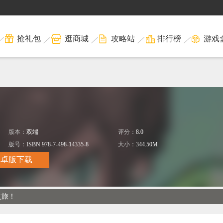
抢礼包
逛商城
攻略站
排行榜
游戏
版本：
双端
评分：
8.0
司
版号：
ISBN 978-7-498-14335-8
大小：
344.50M
安卓版下载
之旅！