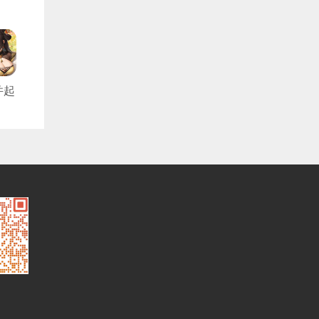
并起
折
版）