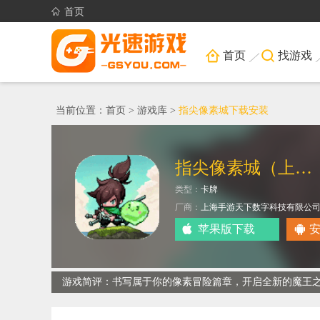
首页
首页
找游戏
当前位置：
首页
>
游戏库
>
指尖像素城下载安装
指尖像素城（上线送千抽）
类型：
卡牌
厂商：
上海手游天下数字科技有限公
苹果版下载
游戏简评：书写属于你的像素冒险篇章，开启全新的魔王