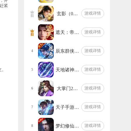
，开
赶紧
玄影（0…
游戏详情
遮天：帝…
游戏详情
辰东群侠…
游戏详情
4
天地诸神…
游戏详情
5
文。
大掌门2…
游戏详情
6
天子手游…
游戏详情
7
梦幻修仙…
游戏详情
8