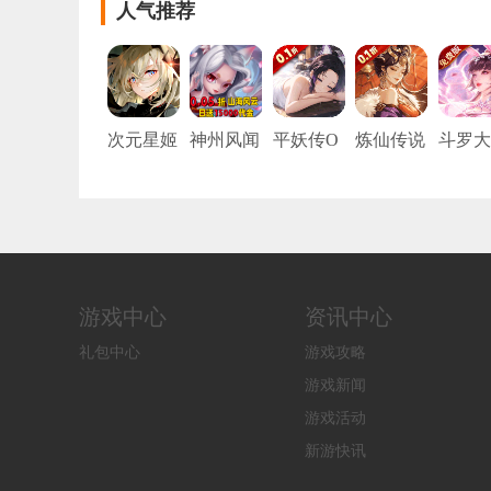
人气推荐
次元星姬
神州风闻
平妖传O
炼仙传说
斗罗大
（0.05折
录（0.05
L（0.1折
（0.1折6
陆:武
动漫大乱
折每日15
每天送20
480免费
觉醒 （
斗）
000代
00）
版）
折免费
金）
版）
游戏中心
资讯中心
礼包中心
游戏攻略
游戏新闻
游戏活动
新游快讯