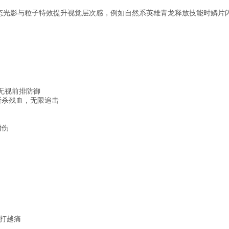
态光影与粒子特效提升视觉层次感，例如自然系英雄青龙释放技能时鳞片
，无视前排防御
斩杀残血，无限追击
增伤
打越痛