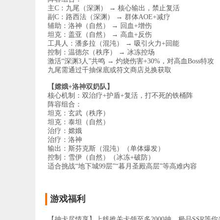
主C：九尾（深渊） → 核心输出，禁止复活
副C：路西法（深渊） → 群体AOE+减疗
辅助：洛神（自然） → 回血+增伤
坦克：盖亚（自然） → 高血+反伤
工具人：潘多拉（混沌） → 吸引火力+回能
控制：温德尔（秩序） → 冰冻控场
激活“深渊3人”共鸣 → 灼烧伤害+30%，对高血Boss特攻
九尾需通过千抽保底或符文商店兑换获取
【嫦娥+洛神双奶队】
核心机制：双治疗+护盾+复活，打不死的铁桶阵
阵容组合：
坦克：玄武（秩序）
坦克：泰坦（自然）
治疗：嫦娥
治疗：洛神
输出：斯芬克斯（混沌）（单体爆发）
控制：雪伊（自然）（冰冻+破防）
适合挑战“地下城99层”“暮月圣殿高层”等高难内容
游戏福利
【抽卡尽情享】上线推关卡领至多2000抽，极品SSR等你