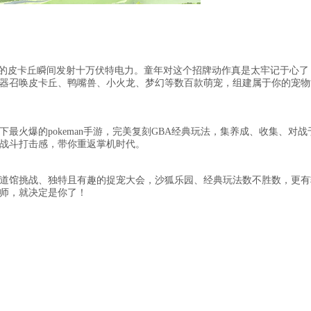
足的皮卡丘瞬间发射十万伏特电力。童年对这个招牌动作真是太牢记于心了
器召唤皮卡丘、鸭嘴兽、小火龙、梦幻等数百款萌宠，组建属于你的宠物
最火爆的pokeman手游，完美复刻GBA经典玩法，集养成、收集、对战
战斗打击感，带你重返掌机时代。
道馆挑战、独特且有趣的捉宠大会，沙狐乐园、经典玩法数不胜数，更有
师，就决定是你了！