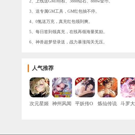
2、上线送GM1特权、3888钻石、888w金币。
3、送专属GM工具，GM红包抽不停。
4、0氪送万充，真充红包领到爽。
5、每日签到领真充，在线再领海量奖励。
6、神兽超梦登录送，战力暴涨闯关无压。
人气推荐
次元星姬
神州风闻
平妖传O
炼仙传说
斗罗大
（0.05折
录（0.05
L（0.1折
（0.1折6
陆:武
动漫大乱
折每日15
每天送20
480免费
觉醒 （
斗）
000代
00）
版）
折免费
金）
版）