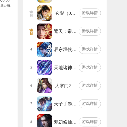
.05
实现0氪
玄影（0…
游戏详情
遮天：帝…
游戏详情
辰东群侠…
游戏详情
4
天地诸神…
游戏详情
5
大掌门2…
游戏详情
6
天子手游…
游戏详情
7
梦幻修仙…
游戏详情
8