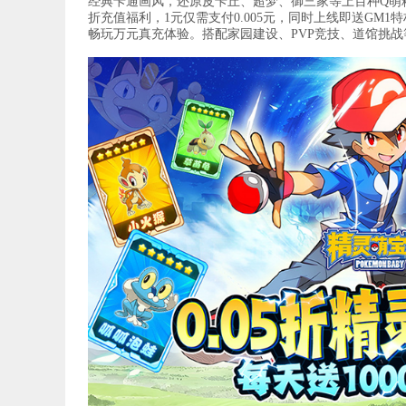
经典卡通画风，还原皮卡丘、超梦、御三家等上百种Q萌精
折充值福利，1元仅需支付0.005元，同时上线即送GM1特
畅玩万元真充体验。搭配家园建设、PVP竞技、道馆挑