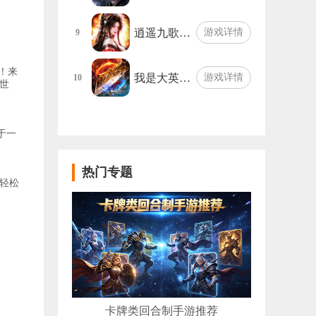
逍遥九歌…
游戏详情
9
！来
我是大英…
游戏详情
10
世
于一
热门专题
轻松
卡牌类回合制手游推荐