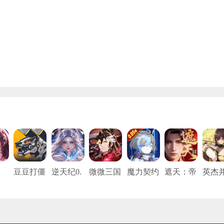
豆豆打僵
逆天纪0.
微微三国
魔力契约
遮天：帝
英杰
魂
尸（0.05
1折
（0.05折
（0.05折
路争锋
（0.1
5
折免充
打金版）
真充打金
免费
版）
版）