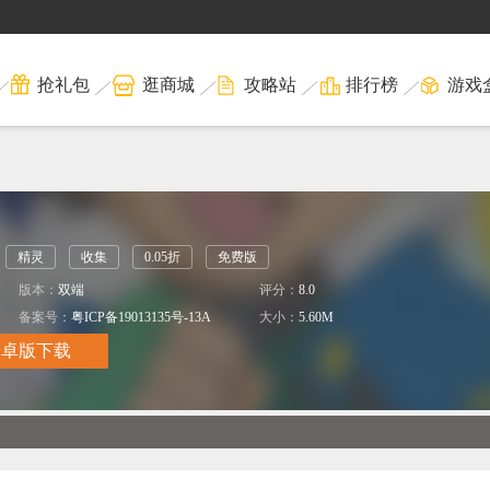
抢礼包
逛商城
攻略站
排行榜
游戏
精灵
收集
0.05折
免费版
版本：
双端
评分：
8.0
备案号：
粤ICP备19013135号-13A
大小：
5.60M
安卓版下载