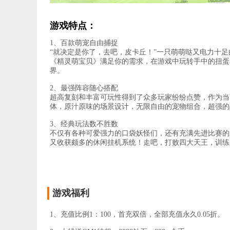
游戏特点：
1、百款萌宠自由捕捉
“就决定是你了，去吧，皮卡丘！”一只萌萌哒又电力十
《精灵萌宝贝》满足你的需求，在游戏中玩转手中的扭蛋
界。
2、最强阵容随心搭配
超高复刻和丰富可玩性得到了众多玩家纷纷点赞，作为当下
体，原汁原味的场景设计，无限自由的宠物组合，超强的
3、经典玩法数不胜数
不仅有各种可爱强力的口袋妖怪们，还有充满先进比赛的
又收获颇多的休闲挂机系统！走吧，打败四大天王，训练
游戏福利
1、充值比例1：100，首充双倍，全部充值永久0.05折。