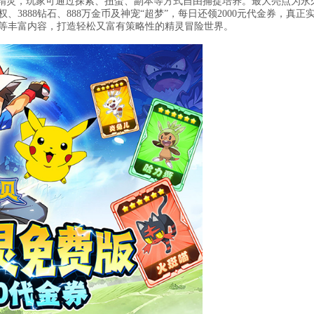
灵，玩家可通过探索、扭蛋、副本等方式自由捕捉培养。最大亮点为永久0
权、3888钻石、888万金币及神宠“超梦”，每日还领2000元代金券，真正
战等丰富内容，打造轻松又富有策略性的精灵冒险世界。