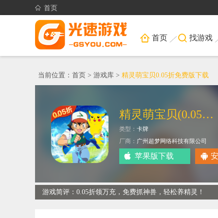
首页
首页
找游戏
当前位置：
首页
>
游戏库
>
精灵萌宝贝0.05折免费版下载
精灵萌宝贝(0.05折免费版领万充)
类型：
卡牌
厂商：
广州超梦网络科技有限公司
苹果版下载
游戏简评：0.05折领万充，免费抓神兽，轻松养精灵！