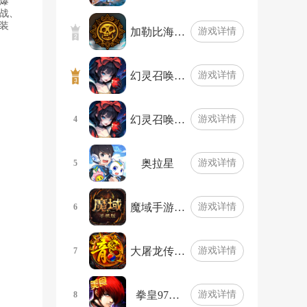
爆
战、
装
加勒比海…
游戏详情
幻灵召唤…
游戏详情
幻灵召唤…
游戏详情
4
奥拉星
游戏详情
5
魔域手游…
游戏详情
6
大屠龙传…
游戏详情
7
拳皇97…
游戏详情
8