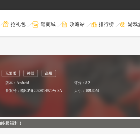
抢礼包
逛商城
攻略站
排行榜
游戏
无限币
神器
高爆
版本：
Android
评分：
8.2
备案号：
赣ICP备2023014975号-8A
大小：
109.35M
的终极福利！