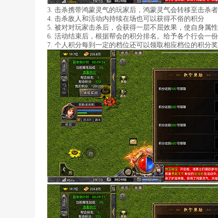
3. 击杀携带鸿蒙灵气的玩家后，鸿蒙灵气会转移至击杀
4. 击杀敌人和活动内持续在场也可以获得不俗的积分
5. 被对对玩家击杀后，会获得一层不屈效果，使自身属
6. 活动结束后，根据帮会的积分排名。给予各个行会一
7. 个人积分每到一定的档位还可以领取相应档位的积分