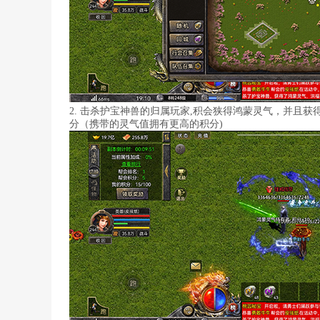
2. 击杀护宝神兽的归属玩家,积会狭得鸿蒙灵气，并且
分（携带的灵气值拥有更高的积分)