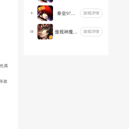
拳皇97…
游戏详情
9
傲视神魔…
游戏详情
10
色属
战杀敌