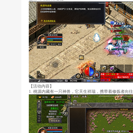
【活动内容】
1. 桃源内藏有一只神兽，它天生祥瑞，携带着修炼者向