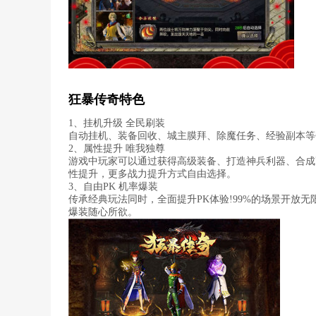
狂暴传奇特色
1、挂机升级 全民刷装
自动挂机、装备回收、城主膜拜、除魔任务、经验副本等每
2、属性提升 唯我独尊
游戏中玩家可以通过获得高级装备、打造神兵利器、合成
性提升，更多战力提升方式自由选择。
3、自由PK 机率爆装
传承经典玩法同时，全面提升PK体验!99%的场景开放无
爆装随心所欲。