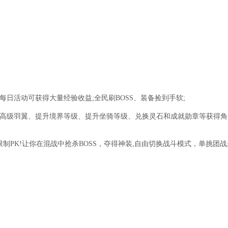
日活动可获得大量经验收益;全民刷BOSS、装备捡到手软;
高级羽翼、提升境界等级、提升坐骑等级、兑换灵石和成就勋章等获得角
限制PK!让你在混战中抢杀BOSS，夺得神装,自由切换战斗模式，单挑团