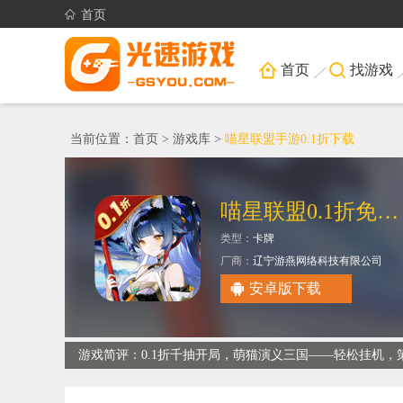
首页
首页
找游戏
当前位置：
首页
>
游戏库
>
喵星联盟手游0.1折下载
喵星联盟0.1折免费版买断版
类型：
卡牌
厂商：
辽宁游燕网络科技有限公司
安卓版下载
游戏简评：0.1折千抽开局，萌猫演义三国——轻松挂机，