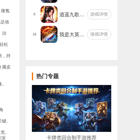
，微氪
逍遥九歌…
游戏详情
9
满足收
、治
我是大英…
游戏详情
10
轻松
动，持
专属皮
热门专题
。
趣。
角
关键。
。
生党。
卡牌类回合制手游推荐
容深