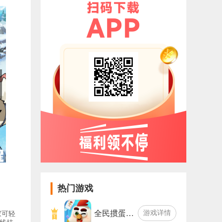
热门游戏
全民掼蛋…
游戏详情
家可轻