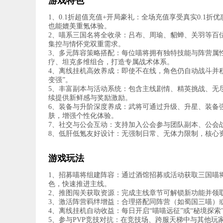
游戏特色
1、0.1折超值充值+开局豪礼：全场充值享受真实0.1折
也能媲美重氪体验。
2、喵系三国名将全收录：吕布、周瑜、貂蝉、关羽等百
集控与情怀党双重需求。
3、多元阵容策略搭配：每位喵将拥有独特技能与阵营属
疗、坦克多维组合，打造专属战术体系。
4、离线挂机高效养成：即使不在线，角色仍自动战斗并
变强”。
5、丰富副本与活动系统：包含主线剧情、精英挑战、无
续提供新鲜感与奖励激励。
6、装备与升阶深度养成：武将可通过升级、升星、装备
肤，增强个性化体验。
7、社交与公会互动：支持加入公会参与团队副本、公会
8、低肝低氪友好设计：无强制日常、无体力限制，核心
游戏玩法
1、招募喵将组建阵容：通过酒馆招募或活动获取三国喵将
色，快速推进主线。
2、推图闯关获取资源：完成主线章节可解锁新功能并领
3、激活阵营羁绊增益：合理搭配同阵营（如蜀国三喵）
4、离线挂机自动收益：每日开启“喵喵远征”或“秘境探
5、参与PVP竞技对抗：在竞技场、跨服天梯中与其他