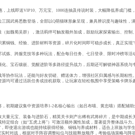
优惠，上线即送VIP10、万元宝、1000连抽及传说时装，大幅降低养成门槛
位三国武将悉数登场，全部以Q萌猫咪形象呈现，兼具辨识度与趣味性，
性（如魏蜀吴群），激活羁绊可触发额外加成，鼓励玩家探索输出、控制
积累铜钱、经验、进阶材料等资源，碎片化时间即可稳步成长，真正实现“
尽试炼、跨服竞技等多种玩法，配合每日任务、七日登录、限时冲榜等活
强化、宝石镶嵌、觉醒进阶等多路径提升战力，后期还可解锁神器系统与
战等协作玩法，还能与好友切磋、赠送体力，增强社区归属感与长期粘性
资源均可通过活跃任务或挂机获取，让玩家在轻松氛围中享受策略卡牌乐
，初期建议集中资源培养1-2名核心输出（如吕布喵、黄忠喵）搭配辅助
取大量元宝、装备与进阶石，精英关卡则产出稀有武将碎片，是中期成长
或特定组合（如“五虎上将”）可激活额外属性加成，显著提升整体战斗力
索”，即使退出游戏也能持续获得经验、铜钱与养成材料，适合上班族与学
玩家实时对战，根据对手阵容调整站位与技能释放顺序，考验临场策略与阵