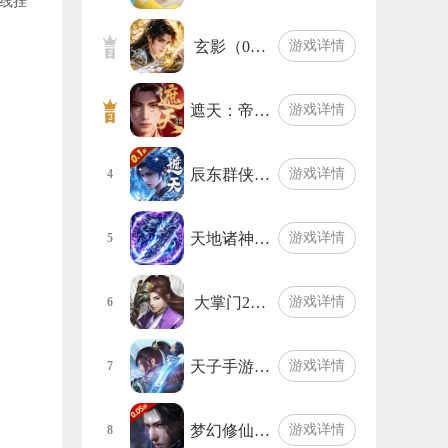
线挂
玄影（0…
游戏详情
遮天：帝…
游戏详情
辰东群侠…
游戏详情
4
天地诸神…
游戏详情
5
大掌门2…
游戏详情
6
天子手游…
游戏详情
7
梦幻修仙…
游戏详情
8