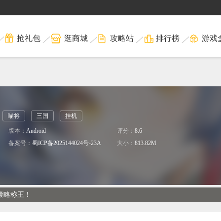
抢礼包
逛商城
攻略站
排行榜
游戏
喵将
三国
挂机
版本：
Android
评分：
8.6
备案号：
蜀ICP备2025144024号-23A
大小：
813.82M
策略称王！