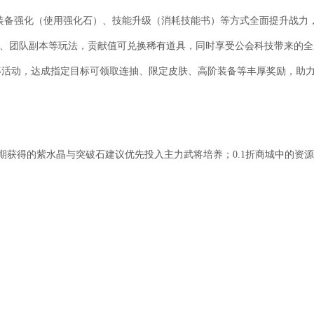
装备强化（使用强化石）、技能升级（消耗技能书）等方式全面提升战力
SS、团队副本等玩法，贡献值可兑换稀有道具，同时享受公会科技带来的全
”等活动，达成指定目标可领取连抽、限定皮肤、高阶装备等丰厚奖励，助
期获得的紫水晶与突破石建议优先投入主力武将培养；0.1折商城中的资