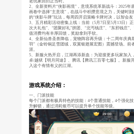
老玩家回归正当时。
2、全新资料片“侠影画境”，意境系统革新战斗：2025
画卷中选择“主意境”，在战斗中积攒意境之力，关键时
的“侠影斗牌”玩法，每周四开启策略卡牌对决，以智会
3、五月精彩活动密集上线：当前（5月7日至5月13日）
次大礼包”、“团聚好礼”拼团、“北丐钱庄”、“东邪钱庄”
值消费均有丰厚回馈，奖励拿到手软。
4、全新仙兽圣兽降临，宠物阵容再升级：十二周年庆典期
羽”（金铃铜足雪团绒，双翼银翅展宏图）震撼登场。前
涯。
5、新服火热开启，江湖再添新血：为迎接更多玩家加入，游戏于
卓/越狱【明月同途】、腾讯【腾讯三百零七服】。新服
入这个有情有义的江湖。
游戏系统介绍：
一、门派技能
每个门派都有极具特色的技能：4个普通技能，4个强化技
升解锁，通过消耗银币可以提升单个技能等级。