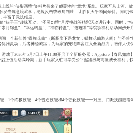
年底上线的“侠影画境”资料片带来了颠覆性的“意境”系统。玩家可从山河、
刻触发专属意境武学，绝境反击或破局制胜，让胜负天平瞬间倾斜。同时推
友，丰富了竞技维度。
正值“孩子王”趣味互动、“圣灵幻境”月度挑战等精彩活动进行中。同时，“
、“素月锦盒”、“幸运转盘”、“福临转盘”、“连连看”等缤纷福利活动同步开
间，全新仙兽“蝶舞花仙”（断肠崖下遇龙女，蝶舞花仙游人间）与圣兽“
者优雅灵动，后者神秘威猛，为玩家的宠物阵容注入全新战力，陪伴大侠
2026年5月7日上午11:00开启了全新服务器：Appstore【春风如故
开启正值活动高峰期，新手玩家入驻可享受公平起跑线与海量成长福利，
能，1个终极技能；4个普通技能和4个强化技能一一对应。门派技能随着