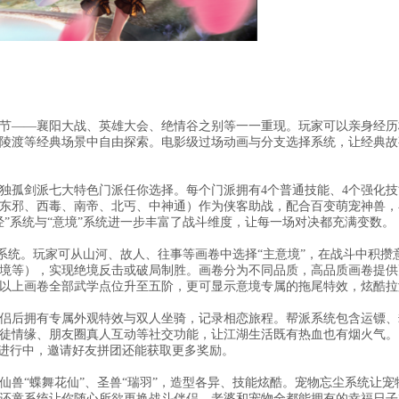
节——襄阳大战、英雄大会、绝情谷之别等一一重现。玩家可以亲身经历
陵渡等经典场景中自由探索。电影级过场动画与分支选择系统，让经典故
独孤剑派七大特色门派任你选择。每个门派拥有4个普通技能、4个强化技
东邪、西毒、南帝、北丐、中神通）作为侠客助战，配合百变萌宠神兽，
真经”系统与“意境”系统进一步丰富了战斗维度，让每一场对决都充满变数。
境”系统。玩家可从山河、故人、往事等画卷中选择“主意境”，在战斗中积攒
境等），实现绝境反击或破局制胜。画卷分为不同品质，高品质画卷提供
以上画卷全部武学点位升至五阶，更可显示意境专属的拖尾特效，炫酷拉
侣后拥有专属外观特效与双人坐骑，记录相恋旅程。帮派系统包含运镖、
有师徒情缘、朋友圈真人互动等社交功能，让江湖生活既有热血也有烟火气。
热进行中，邀请好友拼团还能获取更多奖励。
兽“蝶舞花仙”、圣兽“瑞羽”，造型各异、技能炫酷。宠物忘尘系统让宠
还童系统让你随心所欲更换战斗伴侣，老婆和宠物全都能拥有的幸福日子