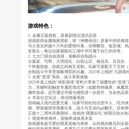
游戏特色：
1. 金庸正版授权，原著剧情沉浸式还原
游戏获得金庸独家授权，将《神雕侠侣》原著中的经典情
与小龙女跨越十六年的爱恨纠葛，在蝴蝶谷、临安城、风
发新生，每位玩家都能在江湖中书写属于自己的传奇。
2. 七大门派自由选择，策略回合制战斗
古墓派、丐帮、大理段氏、白驼山庄、桃花岛、百花谷、
个终极技能，技能之间相互克制。玩家可搭配天下五绝（
合制战斗中享受策略博弈的乐趣。2025年上线的“九阴
3. 全新“意境”系统，战斗革新体验
2025年底上线的“侠影画境”资料片带来了颠覆性的“意
力，关键时刻触发专属意境武学（如黯然销魂掌、疯魔意
属性加成，还可通过升级与感悟进一步提升。当金色品质
4. 丰富社交玩法，侠侣情缘系统
游戏融入现代恋爱元素，玩家可轻松结识意中人，结为侠
镖、帮派秘境等海量任务，战斗与互动High翻天。还
正值十二周年庆典期间，游戏内“团聚好礼”拼团活动火
5. 萌宠神兽相伴，宠物养成体系丰富
游戏拥有超可爱的萌系宠物与神兽，从经典的雕兄到全新仙
修行提升资质属性，专属忘尘足印秀出萌宠新风采。一键