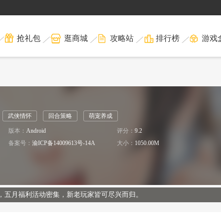
抢礼包
逛商城
攻略站
排行榜
游戏
武侠情怀
回合策略
萌宠养成
版本：
Android
评分：
9.2
司
备案号：
渝ICP备14009613号-14A
大小：
1050.00M
，五月福利活动密集，新老玩家皆可尽兴而归。