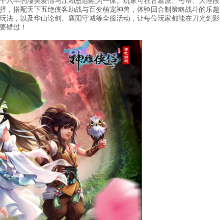
十六年的凄美爱情与江湖恩怨融为一体。玩家可在古墓派、丐帮、大理段
择，搭配天下五绝侠客助战与百变萌宠神兽，体验回合制策略战斗的乐趣
玩法，以及华山论剑、襄阳守城等全服活动，让每位玩家都能在刀光剑影
要错过！