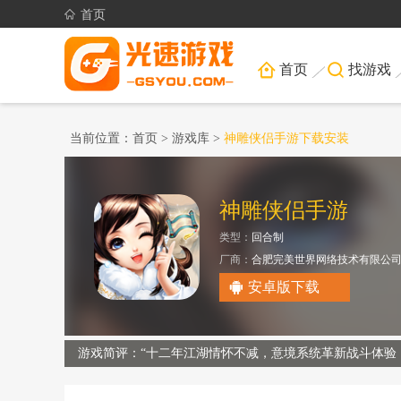
首页
首页
找游戏
当前位置：
首页
>
游戏库
>
神雕侠侣手游下载安装
神雕侠侣手游
类型：
回合制
厂商：
合肥完美世界网络技术有限公
安卓版下载
游戏简评：“十二年江湖情怀不减，意境系统革新战斗体验