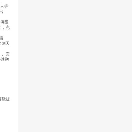
故人等
出
特供限
启，充
瑞
仗剑天
】、安
快速融
等级提