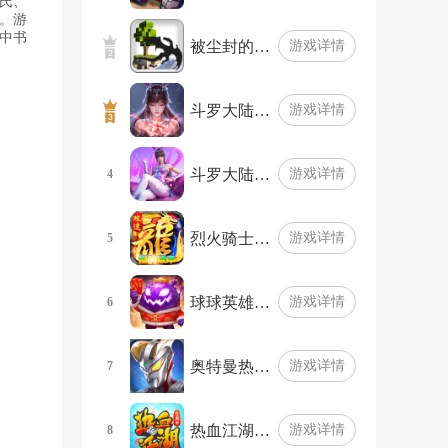
氏、
。游
中书
被尘封的…
游戏详情
斗罗大陆…
游戏详情
斗罗大陆…
游戏详情
4
烈火骑士…
游戏详情
5
球球英雄…
游戏详情
6
奥特曼热…
游戏详情
7
热血江湖…
游戏详情
8