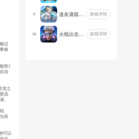
道友请留…
游戏详情
9
火线出击…
游戏详情
10
杨过
事焕
能和1
在回
意境之
更高
满。
劫
当前
物可以
就在