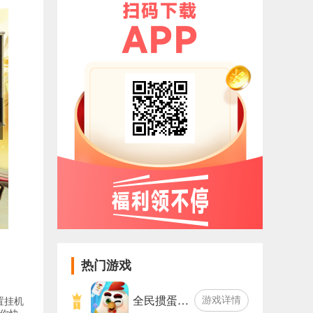
热门游戏
全民掼蛋…
游戏详情
置挂机