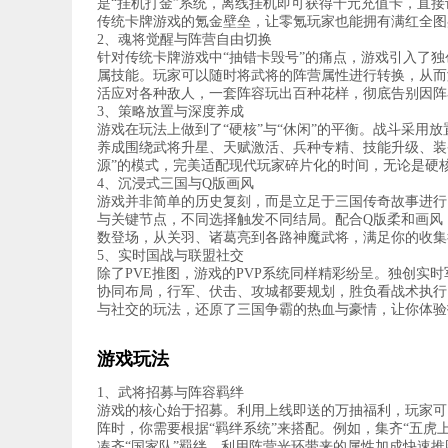
是“挂机打金”系统，离线挂机即可获得千元充值卡，直接计
传统卡牌游戏的氪金壁垒，让零氪玩家也能拥有满红全图
2、魂将觉醒与阵营自由切换
针对传统卡牌游戏中“抽错卡毁号”的痛点，游戏引入了独
属技能。玩家可以随时将武将的阵营属性进行转换，从而
活应对各种敌人，一套阵容玩出百种花样，彻底告别因阵
3、策略放置与深度养成
游戏在玩法上做到了“硬核”与“休闲”的平衡。战斗采用
养成围绕武将升星、天赋激活、兵种专精、技能升级、装
源”的模式，完美适配现代玩家碎片化的时间，无论是硬
4、沉浸式三国与Q版画风
游戏并非简单的历史复刻，而是立足于三国传奇故事进行了
与关键节点，不同选择触发不同结局。配合Q版柔和画风
数登场，从关羽、诸葛亮到各路神魔武将，满足你的收集
5、实时国战与联盟社交
除了PVE推图，游戏的PVP系统同样精彩纷呈。独创实
协同布局，行军、伏击、攻城都要规划，胜负看战术执行
与社交的玩法，还原了三国争霸的热血与豪情，让你体验
游戏玩法
1、武将招募与阵容羁绊
游戏的核心始于招募。利用上线即送的万抽福利，玩家可
阵时，你需要根据“羁绊系统”来搭配。例如，集齐“五虎
凑齐“国家队”羁绊，利用阵营光环带来的属性加成快速推