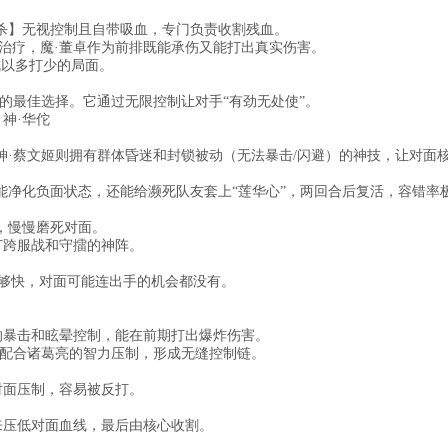
袭杀】无视控制且自带吸血，专门负责收割残血。
和治疗，魔·董卓作为前排既能承伤又能打出真实伤害。
成以多打少的局面。
的最佳选择。它通过无限控制让对手“有劲无处使”。
 神·华佗
神·蔡文姬则拥有群体昏迷和封锁被动（无法暴击/闪避）的神技，让对面
能净化负面状态，还能给濒死队友套上“莲华心”，两回合后复活，容错率
，慢慢磨死对面。
打跨服战和守擂的神阵。
度够快，对面可能连出手的机会都没有。
的暴击和眩晕控制，能在前期打出爆炸伤害。
，配合诸葛亮的智力压制，形成无缝控制链。
。
对面压制，容易被反打。
来压低对面血线，最后由核心收割。