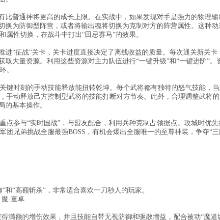
拥有比普通神将更高的成长上限。在实战中，如果发现对手是强力的物理输
时切换为防御型阵营，或者将输出魂将切换为克制对方的阵营属性。这种动
和属性切换，在战斗中打出“田忌赛马”的效果。
推进“征战”关卡，关卡进度直接决定了离线收益的质量。每次通关新关卡
获取大量资源。利用这些资源对主力队伍进行“一键升级”和“一键进阶”。
环。
关键时刻的手动技能释放能扭转乾坤。每个武将都有独特的怒气技能，当
，手动释放己方控制型武将的技能打断对方节奏。此外，合理调整武将的
端局的基本操作。
重点参与“实时国战”，与盟友配合，利用兵种克制占领据点。攻城时优先
军团兄弟挑战全服最强BOSS，有机会爆出全服唯一的至尊神装，争夺“三
”和“高额斩杀”，非常适合喜欢一刀秒人的玩家。
 魔·董卓
获得满额的增伤效果，并且技能自带无视防御和驱散增益，配合被动“魔道