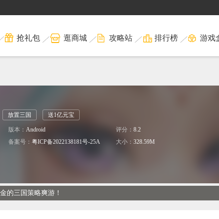
抢礼包
逛商城
攻略站
排行榜
游戏
放置三国
送1亿元宝
版本：
Android
评分：
8.2
备案号：
粤ICP备2022138181号-25A
大小：
328.59M
打金的三国策略爽游！