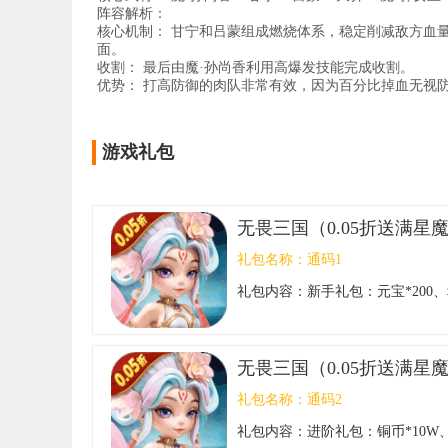
阵容解析：
核心机制： 甘宁和吕蒙组成燃烧体系，稳定削减敌方血量
面。
收割： 最后由魔·孙尚香利用高爆发技能完成收割。
优势： 打高防御的肉队非常有效，因为百分比掉血无视
游戏礼包
无畏三国（0.05折送满星
礼包名称：
通码1
礼包内容：
新手礼包：元宝*200、
无畏三国（0.05折送满星
礼包名称：
通码2
礼包内容：
进阶礼包：铜币*10W、进