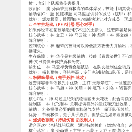
横”，能让全队魔将伤害提升。
收割位： 魔·孙尚香拥有极高的单体爆发，技能【幽冥
辅助/副C： 魔·甄姬和魔·司马懿提供群体减防（破甲）
优势： 爆发极高，推图和PVP都能快速让对方减员，形
2. 全神控场流（PVP利器·恶心对手）
如果你经常在竞技场遇到打不过的土豪队，这套阵容是你
核心武将： 神·文丑 + 神·马云禄 + 神·貂蝉 + 神·蔡文姬 +
阵容解析：
控制核心： 神·貂蝉的技能可以降低敌方攻击力并输出，
接哑火。
生存保障： 神·华佗是神级辅助，技能【青囊济世】不仅
神·文丑提供全体护盾和免伤。
输出位： 神·马云禄负责叠层破防，在队友控制住全场后
优势： 极其耐揍，容错率高，专门克制纯输出队伍，是
3. 极限眩晕流（先手必胜·速攻）
这套阵容非常依赖先手优势，主打“无限晕眩”，一旦速
核心武将： 神·马超 + 神·关羽 + 神·张飞 + 刘备 + 诸葛亮
阵容解析：
核心C位： 神·马超是绝对的物理输出天花板，配合高额
控制链： 神·张飞和神·关羽提供额外的晕眩和沉默效果
辅助： 刘备提供必要的回血和怒气支持，保证队伍续航
优势： 节奏极快，先手几乎必胜。但缺点是如果速度被
4. 燃烧收割流（持续伤害·后发制人）
适合喜欢打消耗战的玩家，通过持续掉血（燃烧/流血）
核心武将： 魔·孙尚香 + 甘宁 + 吕蒙 + 大乔 + 魔·郭女王