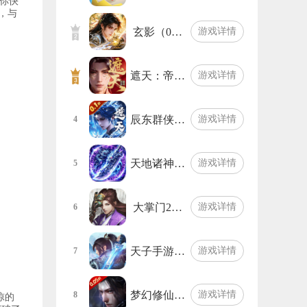
你快
，与
玄影（0…
游戏详情
遮天：帝…
游戏详情
辰东群侠…
游戏详情
4
天地诸神…
游戏详情
5
大掌门2…
游戏详情
6
天子手游…
游戏详情
7
梦幻修仙…
游戏详情
8
惊的