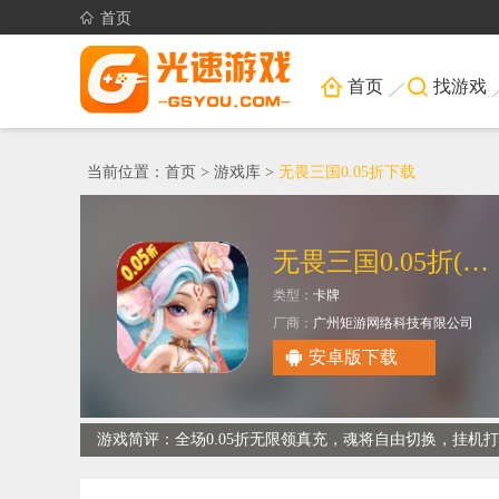
首页
首页
找游戏
当前位置：
首页
>
游戏库
>
无畏三国0.05折下载
无畏三国0.05折(送满星魔将)
类型：
卡牌
厂商：
广州矩游网络科技有限公司
安卓版下载
游戏简评：全场0.05折无限领真充，魂将自由切换，挂机