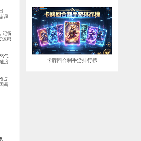
出
态调
，记得
资源积
怒气
卡牌回合制手游排行榜
速度
抢占
国霸
纵