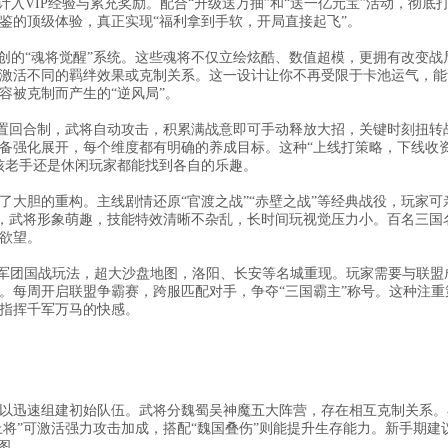
入VIP经验与累充奖励。配合“升级送万抽”和“送一亿元宝”活动，彻底
鉴的顶级体验，真正实现“福利拿到手软，开局直接起飞”。
创的“魂将觉醒”系统。这些魂将不仅立绘炫酷、数值超模，更拥有改变战
激活不同的羁绊效果或克制关系。这一设计让你不再受限于卡池运气，能
容被克制而产生的“逆风局”。
放置回合制，武将自动攻击，积累满战意即可手动释放大招，关键时刻扭转
备强化展开，每个维度都有明确的养成目标。这种“上线打策略，下线收
核老手还是休闲玩家都能找到各自的乐趣。
大胆的重构。主线剧情还原“官渡之战”“赤壁之战”等经典战役，玩家可
，武将形象萌趣，技能特效清晰不杂乱，长时间玩视觉压力小。百名三国
欲望。
时军团国战玩法，超大沙盘地图，洛阳、长安等名城重现。玩家需要与联盟
。每周开启联盟争霸赛，跨服匹配对手，争夺“三国霸主”称号。这种注重
指挥千军万马的快感。
以迅速组建初始队伍。武将分魏蜀吴神魔五大阵营，存在相互克制关系。
上将”可激活强力攻击加成，搭配“魏国叠伤”则能提升生存能力。新手期建
图。