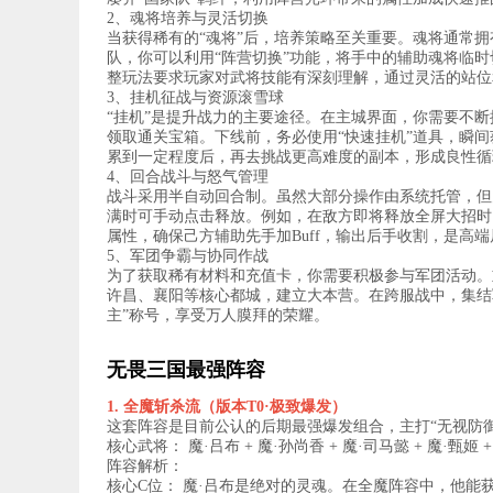
2、魂将培养与灵活切换
当获得稀有的“魂将”后，培养策略至关重要。魂将通常
队，你可以利用“阵营切换”功能，将手中的辅助魂将临
整玩法要求玩家对武将技能有深刻理解，通过灵活的站位
3、挂机征战与资源滚雪球
“挂机”是提升战力的主要途径。在主城界面，你需要不断
领取通关宝箱。下线前，务必使用“快速挂机”道具，瞬间
累到一定程度后，再去挑战更高难度的副本，形成良性循
4、回合战斗与怒气管理
战斗采用半自动回合制。虽然大部分操作由系统托管，但
满时可手动点击释放。例如，在敌方即将释放全屏大招时
属性，确保己方辅助先手加Buff，输出后手收割，是高
5、军团争霸与协同作战
为了获取稀有材料和充值卡，你需要积极参与军团活动。
许昌、襄阳等核心都城，建立大本营。在跨服战中，集结
主”称号，享受万人膜拜的荣耀。
无畏三国最强阵容
1. 全魔斩杀流（版本T0·极致爆发）
这套阵容是目前公认的后期最强爆发组合，主打“无视防御
核心武将： 魔·吕布 + 魔·孙尚香 + 魔·司马懿 + 魔·甄姬 +
阵容解析：
核心C位： 魔·吕布是绝对的灵魂。在全魔阵容中，他能