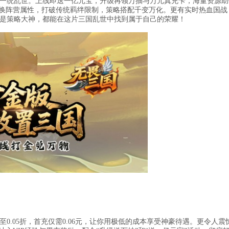
一统乱世。上线即送一亿元宝，升级再领万抽与万元真充卡，海量资源助
转换阵营属性，打破传统羁绊限制，策略搭配千变万化。更有实时热血国战
是策略大神，都能在这片三国乱世中找到属于自己的荣耀！
0.05折，首充仅需0.06元，让你用极低的成本享受神豪待遇。更令人震