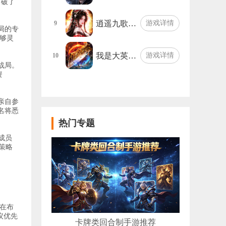
打破了
逍遥九歌…
游戏详情
9
局的专
够灵
我是大英…
游戏详情
10
战局。
资
亲自参
名将悉
热门专题
成员
策略
在布
议优先
卡牌类回合制手游推荐