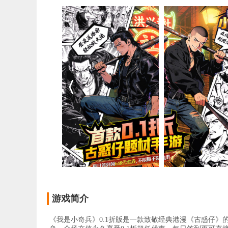
游戏简介
《我是小奇兵》0.1折版是一款致敬经典港漫《古惑仔