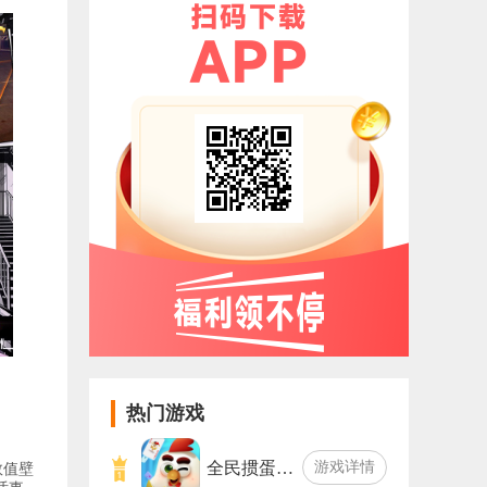
热门游戏
全民掼蛋…
游戏详情
数值壁