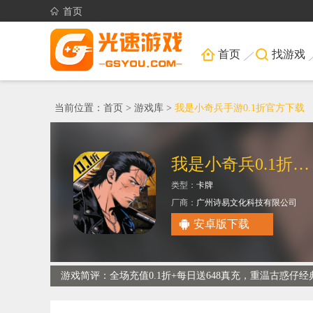
首页
首页
找游戏
当前位置：
首页
>
游戏库
>
我是小奇兵手游0.1折官方下载
我是小奇兵0.1折扣版(每日送648)
类型：
卡牌
厂商：
广州诗易文化科技有限公司
安卓版下载
游戏简评：全场充值0.1折+每日送648真充，重温古惑