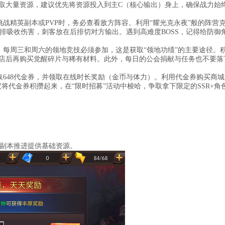
领取大量资源，建议优先将资源投入到主C（核心输出）身上，确保战力始
战精英副本或PVP时，务必查看敌方阵容。利用“耀光克永夜”般的阵营
排吸收伤害，刺客放在后排切对方输出。遇到高难度BOSS，记得给防御
。每周三和周六的领地竞技必须参加，这是获取“领地功绩”的主要途径。
商店后再购买觉醒碎片与稀有材料。此外，每日的公会捐献与任务也不要落
648代金券，并领取在线时长奖励（金币与体力）。利用代金券购买商城
议将代金券积攒起来，在“限时招募”活动中梭哈，争取拿下限定的SSR+角
副本推进提供基础资源。