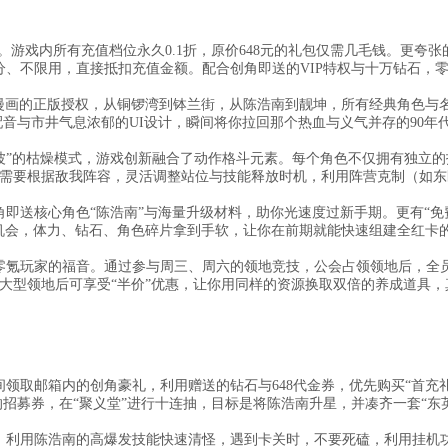
点。游戏内所有充值档位永久0.1折，原价648元的礼包仅需几毛钱。更夸张
分、不限用，直接抵扣充值金额。配合创角即送的VIP特权与十万钻石，
仔漫画的正版授权，从铜锣湾到钵兰街，从陈浩南到靓坤，所有经典角色与
配音与市井气息浓郁的UI设计，瞬间将你拉回那个热血与义气并存的90年
对波”的枯燥模式，游戏创新融合了动作格斗元素。每个角色不仅拥有独立的
需要根据敌我阵容，灵活调整站位与技能释放时机，利用阵营克制（如东
即送核心角色“陈浩南”与海量升级材料，助你光速度过新手期。更有“免
机会，体力、钻石、角色碎片拿到手软，让你在前期就能快速组建全红卡
零氪玩家的福音。通过参与周三、周六的领地竞技，公会占领领地后，全
大型领地后可享受“半价”优惠，让你用同样的资源换取双倍的养成道具，
领取邮箱内的创角豪礼，利用赠送的钻石与648代金券，优先购买“首充
的招募券，在“聚义堂”进行十连抽，目标是将陈浩南升星，并凑齐一套“东
。利用陈浩南的高爆发技能快速清怪，遇到卡关时，不要死磕，利用挂机