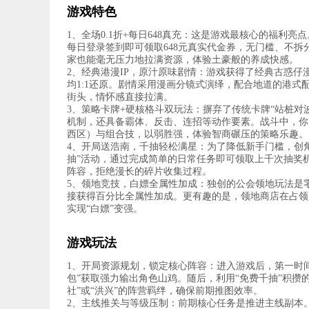
游戏特色
1、全场0.1折+每日648真充：这是游戏最核心的福利亮
每日登录签到即可领取648元真实代金券，无门槛、不拆
家也能毫无压力地拉满资源，体验土豪般的养成快感。
2、经典港漫IP，原汁原味剧情：游戏获得了经典古惑
均1:1还原。剧情采用漫画分镜式演绎，配合地道的港式
街头，情怀感直接拉满。
3、策略卡牌+硬核格斗双玩法：摒弃了传统卡牌“站桩
机制，还具备霸体、反击、连招等动作要素。战斗中，你
西区）与组合技，以弱胜强，体验智商碾压的策略乐趣。
4、开局送浩南，千抽轻松满星：为了降低新手门槛，创角
抽”活动，通过完成简单的日常任务即可领取上千次抽奖
阵容，拒绝漫长的碎片收集过程。
5、领地竞技，白嫖全属性加成：独创的公会领地玩法是
接获得百分比全属性加成。更有趣的是，领地商店在占领
实现“白嫖”变强。
游戏玩法
1、开局资源规划，锁定核心阵容：进入游戏后，第一时间
包”获取强力输出角色山鸡。随后，利用“免费千抽”积攒
社”或“洪兴”的阵营羁绊，确保前期推图效率。
2、主线推关与等级压制：前期核心任务是推进主线副本