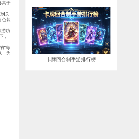
终高于
克制关
角色装
积攒功
下，
的“每
色，为
卡牌回合制手游排行榜