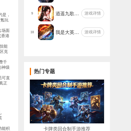
逍遥九歌…
游戏详情
9
的是，
零氪玩
名场面
我是大英…
游戏详情
10
代香港
技能
区克
费千
的神级
热门专题
员可直
真正
礼
英
功能积
卡牌类回合制手游推荐