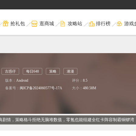
抢礼包
逛商城
攻略站
排行榜
游戏
古惑仔
每日648
策略
港漫
版本：
Android
评分：
8.5
备案号：
闽ICP备2024060577号-17A
大小：
480.58M
仔经典剧情，策略格斗拒绝无脑堆数值，零氪也能组建全红卡阵容制霸铜锣湾