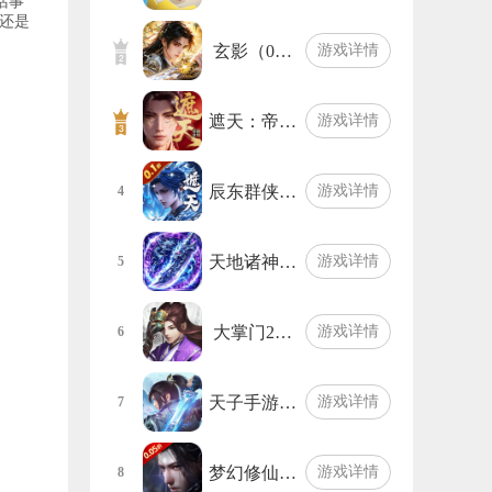
话事
还是
玄影（0…
游戏详情
遮天：帝…
游戏详情
辰东群侠…
游戏详情
4
天地诸神…
游戏详情
5
大掌门2…
游戏详情
6
天子手游…
游戏详情
7
梦幻修仙…
游戏详情
8