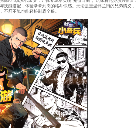
接领取648真实代金券，让你零成本实现“充值自由”。玩家将化身洪兴新晋
与技能搭配，体验拳拳到肉的格斗快感。无论是重温钵兰街的兄弟情义，
，不肝不氪也能轻松制霸全服。