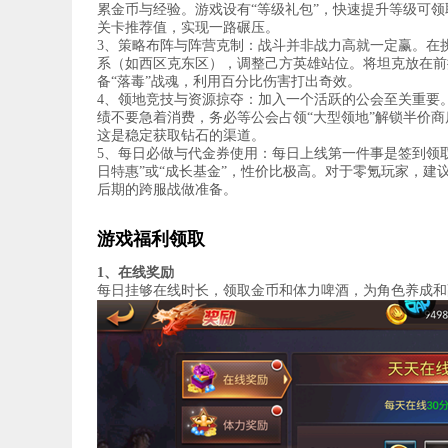
累金币与经验。游戏设有“等级礼包”，快速提升等级可
关卡推荐值，实现一路碾压。
3、策略布阵与阵营克制：战斗并非战力高就一定赢。在挑
系（如西区克东区），调整己方英雄站位。将坦克放在前
备“落毒”战魂，利用百分比伤害打出奇效。
4、领地竞技与资源掠夺：加入一个活跃的公会至关重要
绩不要急着消费，务必等公会占领“大型领地”解锁半价
这是稳定获取钻石的渠道。
5、每日必做与代金券使用：每日上线第一件事是签到领取
日特惠”或“成长基金”，性价比极高。对于零氪玩家，建
后期的跨服战做准备。
游戏福利领取
1、在线奖励
每日挂够在线时长，领取金币和体力啤酒，为角色养成和