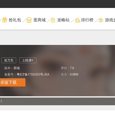
抢礼包
逛商城
攻略站
排行榜
游戏
送万充
上线满V
版本：
双端
评分：
7.6
备案号：
粤ICP备17162455号-26A
大小：
6.68M
安卓版下载
！