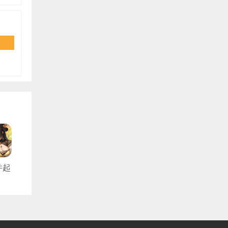
并起
折
版）