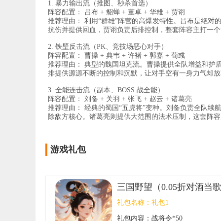
1. 暴力输出流（推图、秒杀首选）
阵容配置： 吕布 + 貂蝉 + 董卓 + 华雄 + 贾诩
推荐理由： 利用“群雄”阵营的高爆发特性。吕布是绝
抗伤并提供回血，贾诩负责后排控制，整套阵容主打一个
2. 铁壁反击流（PK、竞技场恶心对手）
阵容配置： 曹操 + 典韦 + 许褚 + 郭嘉 + 荀彧
推荐理由： 典型的魏国坦克流。曹操提供全队增益和护
排提供源源不断的控制和沉默，让对手空有一身力气却放不
3. 全能连击流（副本、BOSS 战全能）
阵容配置： 刘备 + 关羽 + 张飞 + 赵云 + 诸葛亮
推荐理由： 经典的蜀国“五虎将”变种。刘备负责全队续
除敌方核心。诸葛亮则提供大范围的法术压制，这套阵容
游戏礼包
三国野望（0.05折对酒当
礼包名称：
礼包1
礼包内容：
战将令*50