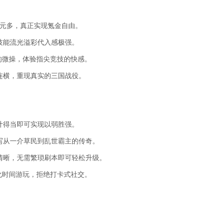
 3 元多，真正实现氪金自由。
技能流光溢彩代入感极强。
机的微操，体验指尖竞技的快感。
连横，重现真实的三国战役。
计得当即可实现以弱胜强。
写从一介草民到乱世霸主的传奇。
清晰，无需繁琐刷本即可轻松升级。
化时间游玩，拒绝打卡式社交。