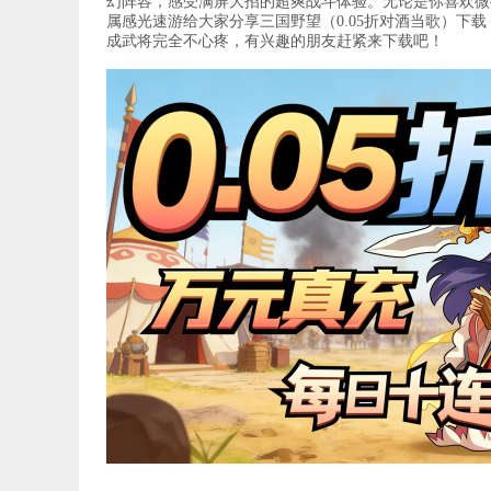
幻阵容，感受满屏大招的超爽战斗体验。无论是你喜欢微
属感光速游给大家分享三国野望（0.05折对酒当歌）下
成武将完全不心疼，有兴趣的朋友赶紧来下载吧！