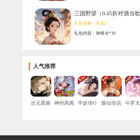
三国野望（0.05折对酒当
礼包名称：
礼包5
礼包内容：
神将令*30
人气推荐
次元星姬
神州风闻
平妖传O
炼仙传说
斗罗大
（0.05折
录（0.05
L（0.1折
（0.1折6
陆:武
动漫大乱
折每日15
每天送20
480免费
觉醒 （
斗）
000代
00）
版）
折免费
金）
版）