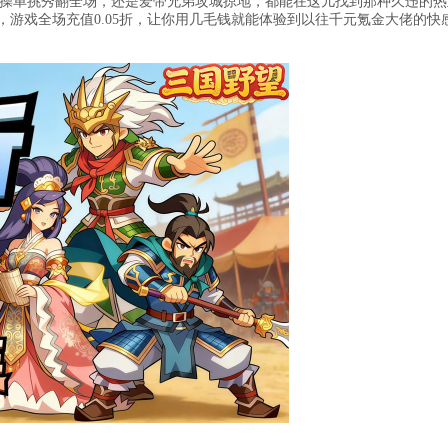
操单挑秀翻全场，还是爱带兄弟攻城掠地，都能在这儿找到那种久违的热
载，游戏全场充值0.05折，让你用几毛钱就能体验到以往千元氪金大佬的快