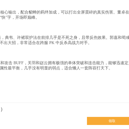
对的核心输出，配合貂蝉的羁绊加成，可以打出全屏震碎的真实伤害。董卓
“快”字，开场即巅峰。
盾，典韦、许褚双护法在前排几乎是不死之身，且带反伤效果。郭嘉和荀
出大招，非常适合在跨服 PK 中反杀高战力对手。
航和攻击 BUFF，关羽和赵云拥有极强的单体突破和连击能力，能够迅速定
属性最平衡，几乎没有明显的弱点，适合懒人一套阵容打天下。
歌）
领取