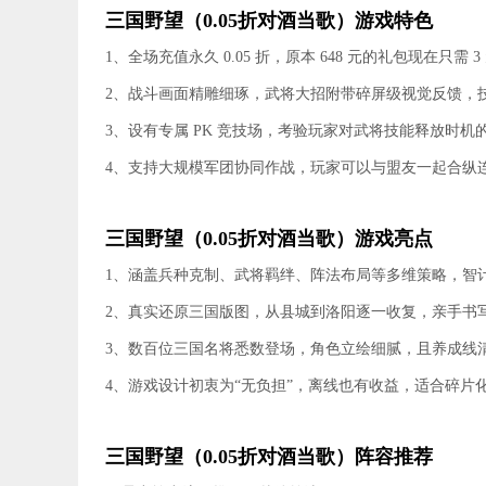
三国野望（0.05折对酒当歌）游戏特色
1、全场充值永久 0.05 折，原本 648 元的礼包现在只需
2、战斗画面精雕细琢，武将大招附带碎屏级视觉反馈，
3、设有专属 PK 竞技场，考验玩家对武将技能释放时
4、支持大规模军团协同作战，玩家可以与盟友一起合纵
三国野望（0.05折对酒当歌）游戏亮点
1、涵盖兵种克制、武将羁绊、阵法布局等多维策略，智
2、真实还原三国版图，从县城到洛阳逐一收复，亲手书
3、数百位三国名将悉数登场，角色立绘细腻，且养成线
4、游戏设计初衷为“无负担”，离线也有收益，适合碎片
三国野望（0.05折对酒当歌）阵容推荐