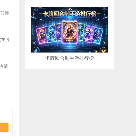
在前排
彧在后
卡牌回合制手游排行榜
点清