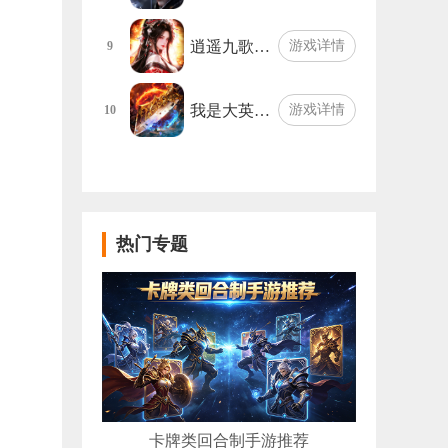
逍遥九歌…
游戏详情
9
我是大英…
游戏详情
10
热门专题
卡牌类回合制手游推荐