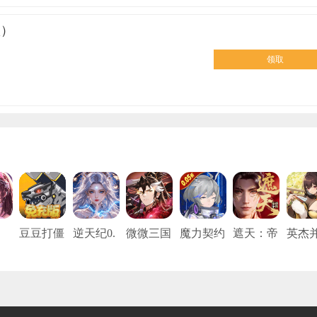
歌）
领取
豆豆打僵
逆天纪0.
微微三国
魔力契约
遮天：帝
英杰
魂
尸（0.05
1折
（0.05折
（0.05折
路争锋
（0.1
5
折免充
打金版）
真充打金
免费
版）
版）