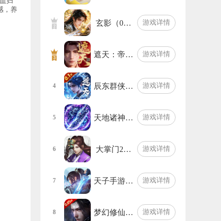
血归
感，养
玄影（0…
游戏详情
遮天：帝…
游戏详情
辰东群侠…
游戏详情
4
天地诸神…
游戏详情
5
大掌门2…
游戏详情
6
天子手游…
游戏详情
7
梦幻修仙…
游戏详情
8