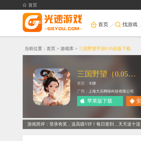
首页
首页
找游戏
当前位置：
首页
>
游戏库
>
三国野望手游0.05折版下载
三国野望（0.05折对酒当歌）
类型：
卡牌
厂商：
上海大乐网络科技有限公司
苹果版下载
游戏简评：登录有奖，送高级VIP！每日签到，天天送十连