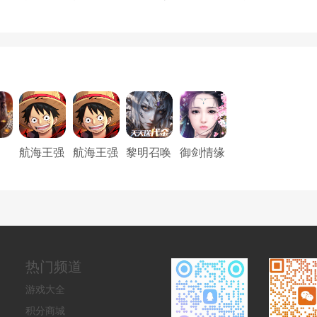
航海王强
航海王强
黎明召唤
御剑情缘
者之路
者之路
（0.05折
免费版）
热门频道
游戏大全
积分商城