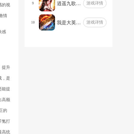
逍遥九歌…
游戏详情
9
感的视
激情
我是大英…
游戏详情
10
快感
，提升
成，是
还能提
出高额
正的
零氪打
最高统