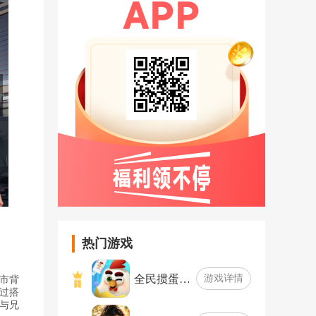
热门游戏
全民掼蛋…
游戏详情
市背
过搭
与兄