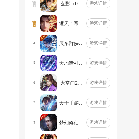
玄影（0…
游戏详情
遮天：帝…
游戏详情
辰东群侠…
游戏详情
4
天地诸神…
游戏详情
5
大掌门2…
游戏详情
6
天子手游…
游戏详情
7
梦幻修仙…
游戏详情
8