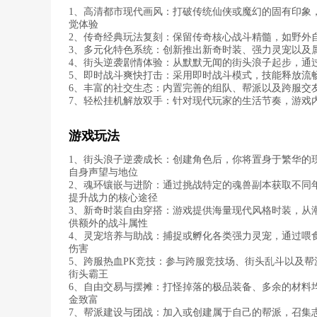
1、高清都市现代画风：打破传统仙侠或魔幻的固有印象
觉体验
2、传奇经典玩法复刻：保留传奇核心战斗精髓，如野外
3、多元化特色系统：创新推出新奇时装、强力灵宠以及
4、街头逆袭剧情体验：从默默无闻的街头浪子起步，通
5、即时战斗爽快打击：采用即时战斗模式，技能释放流
6、丰富的社交生态：内置完善的组队、帮派以及跨服交
7、轻松挂机解放双手：针对现代玩家的生活节奏，游戏
游戏玩法
1、街头浪子逆袭成长：创建角色后，你将置身于繁华的
自身声望与地位
2、魂环镶嵌与进阶：通过挑战特定的魂兽副本获取不同
提升战力的核心途径
3、新奇时装自由穿搭：游戏提供海量现代风格时装，从
供额外的战斗属性
4、灵宠培养与助战：捕捉或孵化各类强力灵宠，通过喂
伤害
5、跨服热血PK竞技：参与跨服竞技场、街头乱斗以及
街头霸王
6、自由交易与摆摊：打怪掉落的极品装备、多余的材料
金致富
7、帮派建设与团战：加入或创建属于自己的帮派，召集