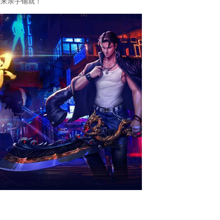
你来亲手铺就！