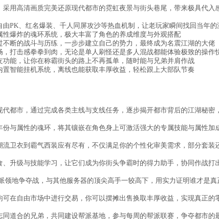
，采用高清画质完美还原现代都市的霓虹夜景与街头巷尾，带来极具代入
自由PK、红名爆装、千人同屏攻沙等热血机制，让老玩家瞬间找回当年的
属性爆炸的魂环系统，极大丰富了角色的养成维度与外观搭配
过不断的战斗与历练，一步步建立自己的势力，最终成为名震江湖的大佬
畅，打击感拳拳到肉，无论是单人刷怪还是多人混战都能体验极致的操作
友功能，让你在称霸街头的路上不再孤单，随时能与兄弟并肩作战
内置智能挂机系统，离线也能获取丰厚收益，轻松跟上大部队节奏
现代都市，通过完成各类主线与支线任务，逐步揭开都市背后的江湖秘密
年份与属性的魂环，将其镶嵌在角色身上可激活强大的专属技能与属性加
潮流卫衣到霸气西装应有尽有，不仅满足你的个性化审美需求，部分套装
食、升级与技能学习，让它们成为你街头争霸时的得力助手，协同作战打
帮派领地争夺战，与其他服务器的顶尖高手一较高下，用实力证明谁才是真
均可在自由市场中进行交易，你可以摆摊出售换取丰厚收益，实现真正的
志同道合的兄弟，共同建设帮派基地，参与每周的帮派联赛，争夺都市的