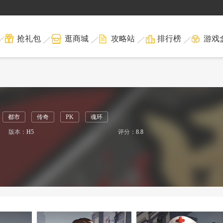
抢礼包
逛商城
攻略站
排行榜
游戏
都市
传奇
PK
魂环
版本：
H5
评分：
8.8