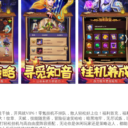
送千抽，开局就VIP6！零氪挂机不掉队，散人轻松好上位！福利首充，福
大！纹章、天赋，技能随意搭，冒险征途笑哈哈；暗黑地牢，无尽试炼，
主打轻松挂机与高自由度阵容搭配，无论你是休闲玩家还是策略达人，都能