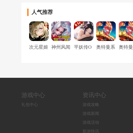
人气推荐
次元星姬
神州风闻
平妖传O
奥特曼系
奥特曼
（0.05折
录（0.05
L（0.1折
列OL
列OL
动漫大乱
折每日15
每天送20
斗）
000代
00）
金）
游戏中心
资讯中心
礼包中心
游戏攻略
游戏新闻
游戏活动
新游快讯