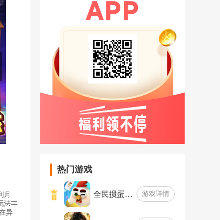
热门游戏
全民掼蛋…
游戏详情
利月
玩法丰
在异