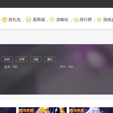
抢礼包
逛商城
攻略站
排行榜
游戏
挂机
卡牌
Q版
魔幻
版本：
H5
评分：
9.0