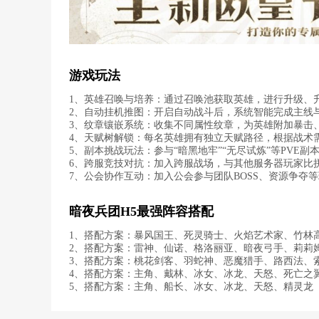
游戏玩法
1、英雄召唤与培养：通过召唤池获取英雄，进行升级、
2、自动挂机推图：开启自动战斗后，系统智能完成主线
3、纹章镶嵌系统：收集不同属性纹章，为英雄附加暴击
4、天赋树解锁：每名英雄拥有独立天赋路径，根据战术
5、副本挑战玩法：参与“暗黑地牢”“无尽试炼”等PVE
6、跨服竞技对抗：加入跨服战场，与其他服务器玩家比
7、公会协作互动：加入公会参与团队BOSS、资源争夺
暗夜兵团H5最强阵容搭配
1、搭配方案：暴风国王、死灵骑士、火焰艺术家、竹林
2、搭配方案：雷神、仙诺、格洛丽亚、暗夜弓手、莉莉
3、搭配方案：桃花剑客、羽蛇神、恶魔猎手、路西法、
4、搭配方案：主角、戴林、冰女、冰龙、天怒、死亡之
5、搭配方案：主角、船长、冰女、冰龙、天怒、精灵龙