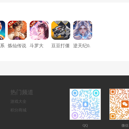
系
炼仙传说
斗罗大
豆豆打僵
逆天纪0.
（0.1折6
陆:武魂
尸（0.05
1折
480免费
觉醒 （5
折免充
版）
折免费
版）
版）
热门频道
游戏大全
积分商城
QQ
微信