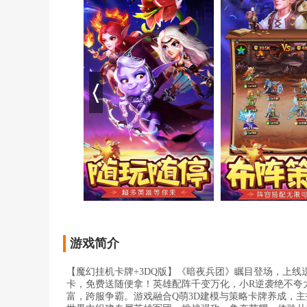
游戏简介
【魔幻挂机卡牌+3DQ版】《暗夜兵团》瞩目登场，上线
卡，免费送随便拿！英雄配阵千变万化，小R逆袭绝不夸
富，跨服争霸。游戏融合Q萌3D建模与策略卡牌养成，