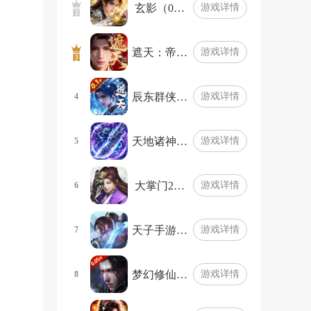
玄影（0…
游戏详情
遮天：帝…
游戏详情
辰东群侠…
游戏详情
4
天地诸神…
游戏详情
5
大掌门2…
游戏详情
6
天子手游…
游戏详情
7
梦幻修仙…
游戏详情
8