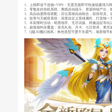
1、上线即送千连抽+VIP6：无需充值即可快速组建强力
2、零氪友好挂机系统：离线自动战斗、资源持续产出，
3、高自由度阵容搭配：百位英雄自由组合，前排坦克、
4、纹章与天赋双系统：深度自定义英雄属性，打造独一
5、丰富限时活动：暗黑地牢、无尽试炼、跨服远征等玩
6、超值福利全覆盖：首充礼包、月卡、七日登录、累充
7、Q版3D魔幻画风：角色造型可爱不失霸气，场景细节