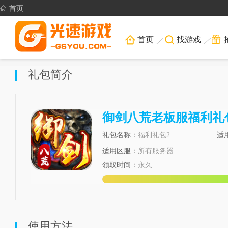
首页
首页
找游戏
礼包简介
御剑八荒老板服福利礼
礼包名称：
福利礼包2
适
适用区服：
所有服务器
领取时间：
永久
使用方法