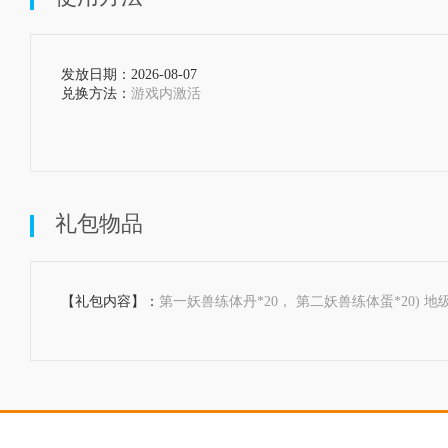
发放日期：2026-08-07  
兑换方法：
游戏内激活

礼包物品
【礼包内容】：
第一妖兽练体丹*20， 第二妖兽练体蛋*20) 地级生